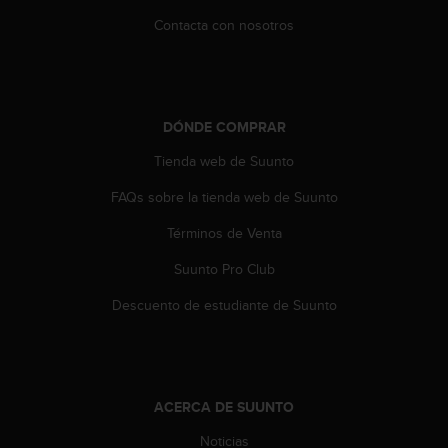
t
Contacta con nosotros
a
s
d
e
a
DÓNDE COMPRAR
c
c
Tienda web de Suunto
e
s
FAQs sobre la tienda web de Suunto
i
Términos de Venta
b
i
Suunto Pro Club
l
i
Descuento de estudiante de Suunto
d
a
d
p
a
ACERCA DE SUUNTO
r
a
Noticias