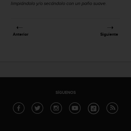
limpiándolo y/o secándolo con un paño suave.
c
o
n
f
o
r
Anterior
Siguiente
m
i
d
a
d
A
A
e
n
e
SÍGUENOS
s
t
e
s
i
t