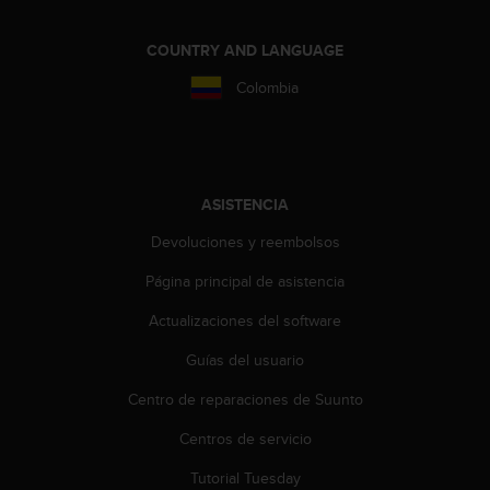
i
o
w
COUNTRY AND LANGUAGE
e
Colombia
b
d
e
a
c
u
ASISTENCIA
e
Devoluciones y reembolsos
r
d
Página principal de asistencia
o
c
Actualizaciones del software
o
n
Guías del usuario
l
a
Centro de reparaciones de Suunto
s
Centros de servicio
P
a
Tutorial Tuesday
u