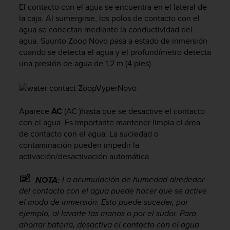
m
El contacto con el agua se encuentra en el lateral de
i
la caja. Al sumergirse, los polos de contacto con el
s
agua se conectan mediante la conductividad del
o
agua.
Suunto Zoop Novo
pasa a estado de inmersión
d
cuando se detecta el agua y el profundímetro detecta
e
a
una presión de agua de 1,2 m (4 pies).
l
c
a
n
Aparece
AC
(AC )hasta que se desactive el contacto
z
con el agua. Es importante mantener limpia el área
a
de contacto con el agua. La suciedad o
r
contaminación pueden impedir la
e
l
activación/desactivación automática.
n
i
La acumulación de humedad alrededor
NOTA:
v
del contacto con el agua puede hacer que se active
e
el modo de inmersión. Esto puede suceder, por
l
ejemplo, al lavarte las manos o por el sudor. Para
d
ahorrar batería, desactiva el contacto con el agua
e