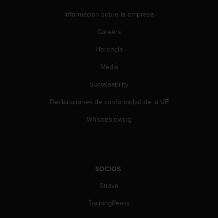
c
o
Información sobre la empresa
n
Careers
t
e
Herencia
n
i
Media
d
o
Sustainability
w
e
Declaraciones de conformidad de la UE
b
Whistleblowing
(
W
e
b
C
SOCIOS
o
n
Strava
t
e
TrainingPeaks
n