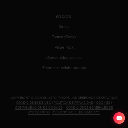
n
t
o
SOCIOS
d
e
Strava
S
TrainingPeaks
e
r
Value Pack
v
i
Bienvenidos, socios
c
i
Empresas colaboradoras
o
a
l
C
l
.
COPYRIGHT © 2026 SUUNTO.
TODOS LOS DERECHOS RESERVADOS.
i
CONDICIONES DE USO
|
POLÍTICA DE PRIVACIDAD
|
COOKIES
|
e
CONFIGURACIÓN DE COOKIES
|
CONDICIONES GENERALES DE
n
#YESSUUNTO
|
AVISO SOBRE EL EU DATA ACT
t
e