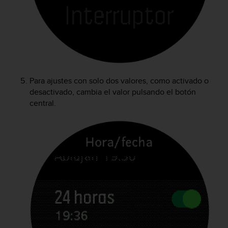
t
a
s
d
e
a
c
c
Para ajustes con solo dos valores, como activado o
e
desactivado, cambia el valor pulsando el botón
s
central.
i
b
i
l
i
d
a
d
p
a
r
a