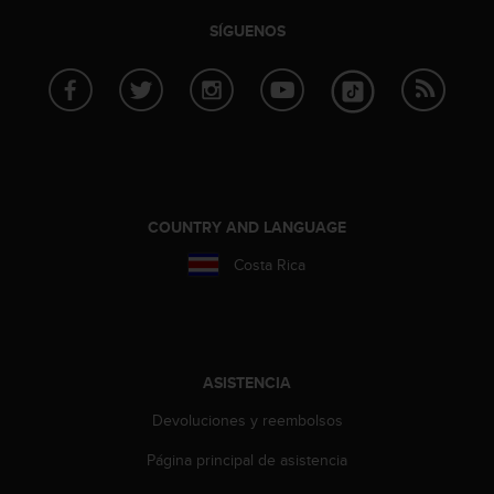
s
SÍGUENOS
,
W
C
A
G
)
2
.
0
COUNTRY AND LANGUAGE
y
o
Costa Rica
t
r
a
s
n
ASISTENCIA
o
r
Devoluciones y reembolsos
m
a
Página principal de asistencia
s