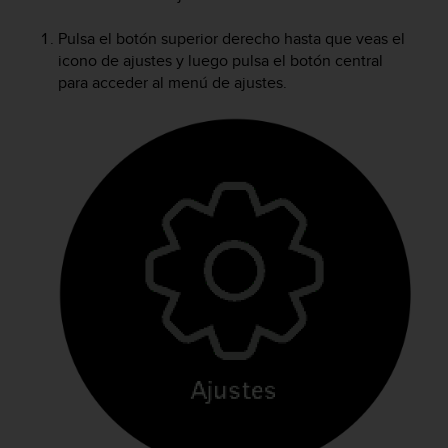
m
i
Pulsa el botón superior derecho hasta que veas el
s
icono de ajustes y luego pulsa el botón central
o
d
para acceder al menú de ajustes.
e
a
l
c
a
n
z
a
r
e
l
n
i
v
e
l
d
e