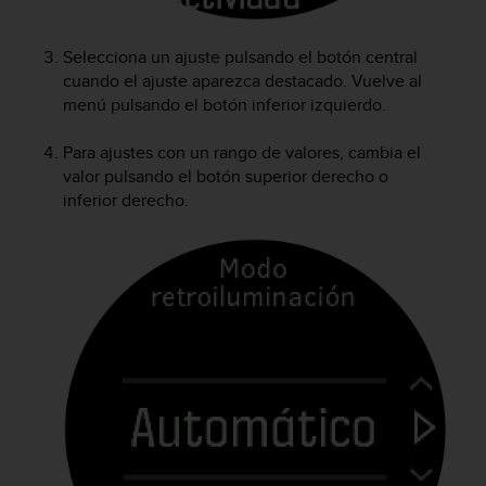
i
o
w
Selecciona un ajuste pulsando el botón central
e
cuando el ajuste aparezca destacado. Vuelve al
b
menú pulsando el botón inferior izquierdo.
d
e
Para ajustes con un rango de valores, cambia el
a
valor pulsando el botón superior derecho o
c
inferior derecho.
u
e
r
d
o
c
o
n
l
a
s
P
a
u