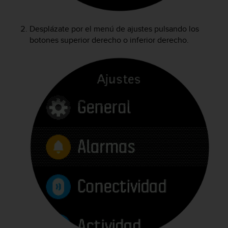
c
o
n
Desplázate por el menú de ajustes pulsando los
f
botones superior derecho o inferior derecho.
o
r
m
i
d
a
d
A
A
e
n
e
s
t
e
s
i
t