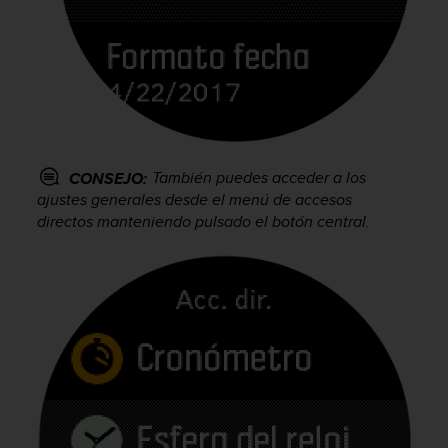
c
o
n
t
e
n
i
d
o
También puedes acceder a los
CONSEJO:
w
ajustes generales desde el menú de accesos
e
directos manteniendo pulsado el botón central.
b
(
W
e
b
C
o
n
t
e
n