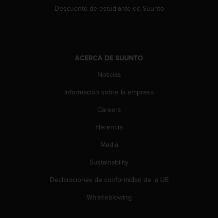
Descuento de estudiante de Suunto
c
o
n
t
a
c
ACERCA DE SUUNTO
t
Noticias
o
c
Información sobre la empresa
o
n
Careers
e
l
Herencia
d
Media
e
p
Sustainability
a
r
Declaraciones de conformidad de la UE
t
a
Whistleblowing
m
e