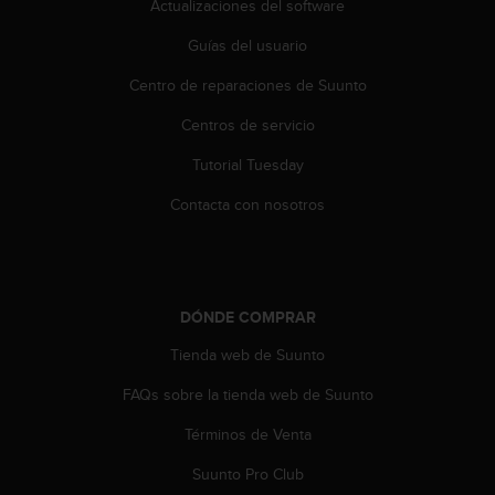
Actualizaciones del software
d
e
Guías del usuario
a
c
Centro de reparaciones de Suunto
c
e
Centros de servicio
s
i
Tutorial Tuesday
b
Contacta con nosotros
i
l
i
d
a
d
DÓNDE COMPRAR
.
Tienda web de Suunto
P
o
FAQs sobre la tienda web de Suunto
n
t
Términos de Venta
e
e
Suunto Pro Club
n