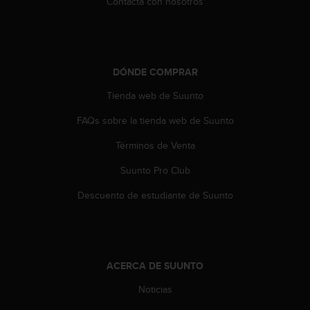
Contacta con nosotros
d
e
a
c
c
DÓNDE COMPRAR
e
s
Tienda web de Suunto
i
b
FAQs sobre la tienda web de Suunto
i
l
Términos de Venta
i
d
Suunto Pro Club
a
Descuento de estudiante de Suunto
d
.
P
o
n
ACERCA DE SUUNTO
t
e
Noticias
e
n