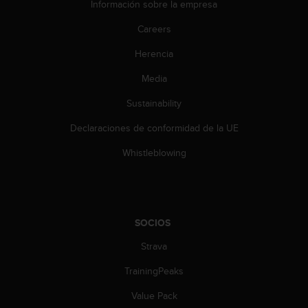
Información sobre la empresa
c
o
Careers
n
t
Herencia
a
Media
c
t
Sustainability
o
c
Declaraciones de conformidad de la UE
o
n
Whistleblowing
e
l
d
e
p
SOCIOS
a
r
Strava
t
TrainingPeaks
a
m
Value Pack
e