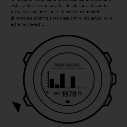
c
vistas entre las que puedes desplazarte pulsando
o
View
. La vista muestra tu desnivel acumulado
n
durante los últimos siete días; con el día actual en el
f
extremo derecho.
o
r
m
i
d
a
d
A
A
e
n
e
s
t
e
s
i
t