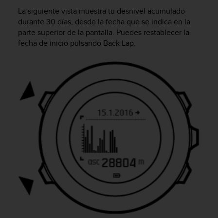
i
La siguiente vista muestra tu desnivel acumulado
o
durante 30 días, desde la fecha que se indica en la
w
e
parte superior de la pantalla. Puedes restablecer la
b
fecha de inicio pulsando
Back Lap
.
d
e
a
c
u
e
r
d
o
c
o
n
l
a
s
P
a
u