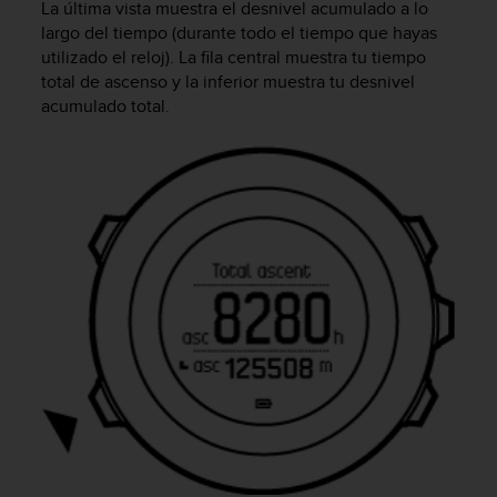
La última vista muestra el desnivel acumulado a lo
c
largo del tiempo (durante todo el tiempo que hayas
o
n
utilizado el reloj). La fila central muestra tu tiempo
t
total de ascenso y la inferior muestra tu desnivel
e
acumulado total.
n
i
d
o
w
e
b
(
W
e
b
C
o
n
t
e
n