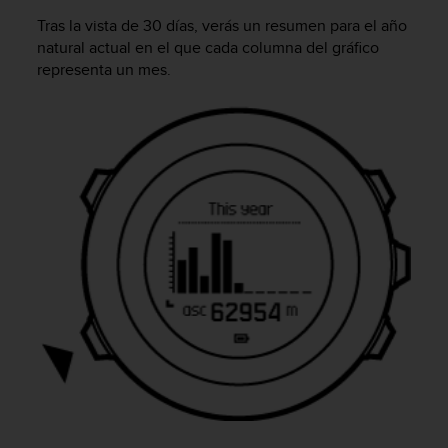
t
Tras la vista de 30 días, verás un resumen para el año
a
natural actual en el que cada columna del gráfico
s
representa un mes.
d
e
a
c
c
e
s
i
b
i
l
i
d
a
d
p
a
r
a