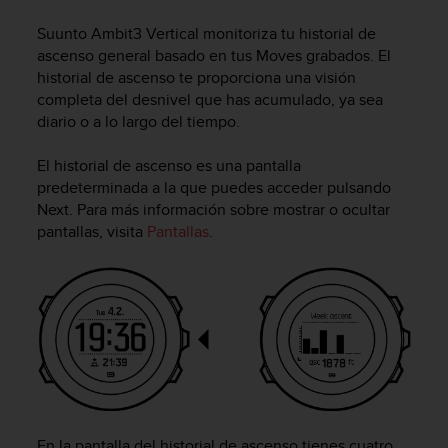
m
i
Suunto Ambit3 Vertical
monitoriza tu historial de
s
ascenso general basado en tus Moves grabados. El
o
historial de ascenso te proporciona una visión
d
completa del desnivel que has acumulado, ya sea
e
diario o a lo largo del tiempo.
a
l
c
El historial de ascenso es una pantalla
a
predeterminada a la que puedes acceder pulsando
n
Next
. Para más información sobre mostrar o ocultar
z
pantallas, visita
Pantallas
.
a
r
e
l
n
i
v
e
l
d
e
En la pantalla del historial de ascenso tienes cuatro