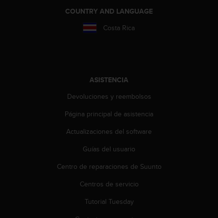
s
COUNTRY AND LANGUAGE
,
W
Costa Rica
C
A
G
)
2
ASISTENCIA
.
0
Devoluciones y reembolsos
y
o
Página principal de asistencia
t
Actualizaciones del software
r
a
Guías del usuario
s
n
Centro de reparaciones de Suunto
o
r
Centros de servicio
m
a
Tutorial Tuesday
s