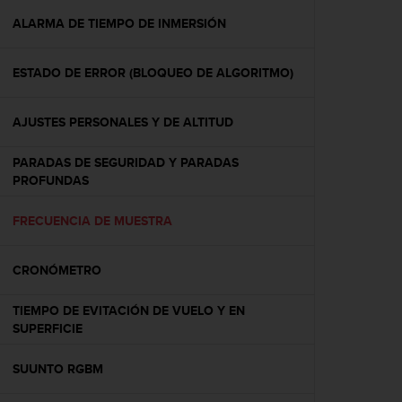
i
o
ALARMA DE TIEMPO DE INMERSIÓN
w
e
ESTADO DE ERROR (BLOQUEO DE ALGORITMO)
b
d
e
AJUSTES PERSONALES Y DE ALTITUD
a
c
PARADAS DE SEGURIDAD Y PARADAS
u
PROFUNDAS
e
r
d
FRECUENCIA DE MUESTRA
o
c
CRONÓMETRO
o
n
l
TIEMPO DE EVITACIÓN DE VUELO Y EN
a
SUPERFICIE
s
P
SUUNTO RGBM
a
u