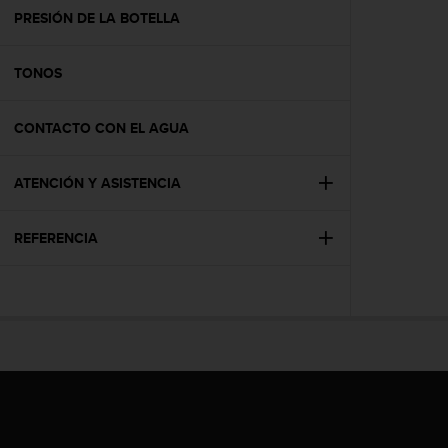
t
PRESIÓN DE LA BOTELLA
a
s
TONOS
d
e
a
CONTACTO CON EL AGUA
c
c
e
ATENCIÓN Y ASISTENCIA
s
i
b
REFERENCIA
i
l
i
d
a
d
p
a
r
a