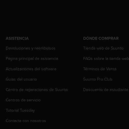
c
o
n
t
e
n
i
ASISTENCIA
DÓNDE COMPRAR
d
Devoluciones y reembolsos
Tienda web de Suunto
o
w
Página principal de asistencia
FAQs sobre la tienda we
e
b
Actualizaciones del software
Términos de Venta
(
W
Guías del usuario
Suunto Pro Club
e
b
Centro de reparaciones de Suunto
Descuento de estudiante
C
Centros de servicio
o
n
Tutorial Tuesday
t
e
Contacta con nosotros
n