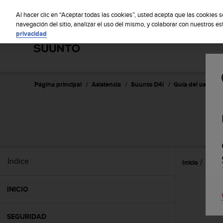
S
S
u
Al hacer clic en “Aceptar todas las cookies”, usted acepta que las cookies 
u
navegación del sitio, analizar el uso del mismo, y colaborar con nuestros e
privacidad
n
t
o
m
a
n
Página principal
Asistencia
Suunto D4i
Guía del usuario 
t
i
e
n
e
s
u
Índice
Inicio
Caract
c
o
m
INICIO
p
r
o
SEGURIDAD