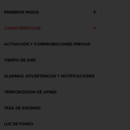
m
i
s
PRIMEROS PASOS
o
d
CARACTERÍSTICAS
e
a
l
ACTIVACIÓN Y COMPROBACIONES PREVIAS
c
a
n
TIEMPO DE AIRE
z
a
r
ALARMAS, ADVERTENCIAS Y NOTIFICACIONES
e
l
TEMPORIZADOR DE APNEA
n
i
v
TASA DE ASCENSO
e
l
d
LUZ DE FONDO
e