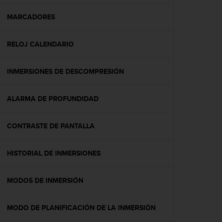
c
o
MARCADORES
n
f
RELOJ CALENDARIO
o
r
m
INMERSIONES DE DESCOMPRESIÓN
i
d
a
ALARMA DE PROFUNDIDAD
d
A
A
CONTRASTE DE PANTALLA
e
n
HISTORIAL DE INMERSIONES
e
s
t
MODOS DE INMERSIÓN
e
s
i
MODO DE PLANIFICACIÓN DE LA INMERSIÓN
t