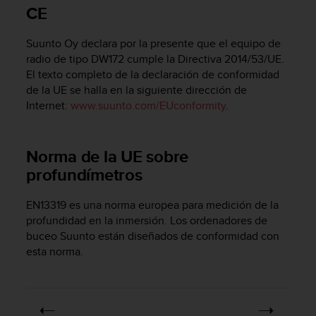
m
CE
i
s
Suunto Oy declara por la presente que el equipo de
o
d
radio de tipo DW172 cumple la Directiva 2014/53/UE.
e
El texto completo de la declaración de conformidad
a
de la UE se halla en la siguiente dirección de
l
Internet:
www.suunto.com/EUconformity
.
c
a
n
Norma de la UE sobre
z
profundímetros
a
r
e
EN13319 es una norma europea para medición de la
l
profundidad en la inmersión. Los ordenadores de
n
buceo Suunto están diseñados de conformidad con
i
esta norma.
v
e
l
d
e