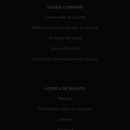
t
DÓNDE COMPRAR
a
s
Tienda web de Suunto
d
FAQs sobre la tienda web de Suunto
e
a
Términos de Venta
c
c
Suunto Pro Club
e
s
Descuento de estudiante de Suunto
i
b
i
l
i
ACERCA DE SUUNTO
d
a
Noticias
d
Información sobre la empresa
p
a
Careers
r
a
Herencia