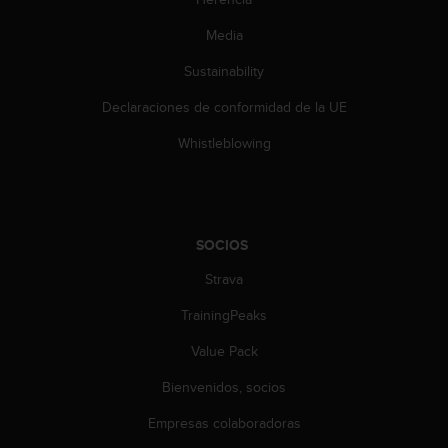
c
o
Media
n
t
Sustainability
e
Declaraciones de conformidad de la UE
n
i
Whistleblowing
d
o
w
e
b
SOCIOS
(
W
Strava
e
b
TrainingPeaks
C
o
Value Pack
n
Bienvenidos, socios
t
e
Empresas colaboradoras
n