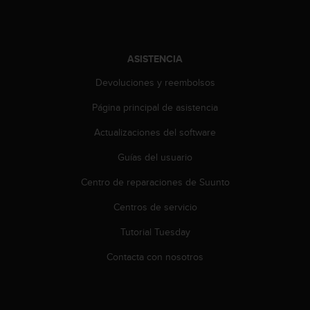
i
o
w
e
b
ASISTENCIA
d
Devoluciones y reembolsos
e
a
Página principal de asistencia
c
u
Actualizaciones del software
e
r
Guías del usuario
d
Centro de reparaciones de Suunto
o
c
Centros de servicio
o
n
Tutorial Tuesday
l
a
Contacta con nosotros
s
P
a
u