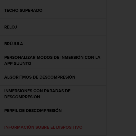
c
o
TECHO SUPERADO
n
f
RELOJ
o
r
m
BRÚJULA
i
d
PERSONALIZAR MODOS DE INMERSIÓN CON LA
a
APP SUUNTO
d
A
A
ALGORITMOS DE DESCOMPRESIÓN
e
n
INMERSIONES CON PARADAS DE
e
DESCOMPRESIÓN
s
t
PERFIL DE DESCOMPRESIÓN
e
s
i
INFORMACIÓN SOBRE EL DISPOSITIVO
t