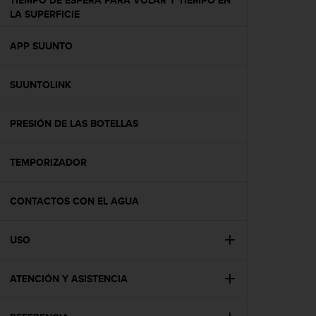
TIEMPO DE ESPERA PARA VOLAR Y TIEMPO EN
c
LA SUPERFICIE
o
n
APP SUUNTO
t
e
n
SUUNTOLINK
i
d
o
PRESIÓN DE LAS BOTELLAS
w
e
b
TEMPORIZADOR
(
W
CONTACTOS CON EL AGUA
e
b
C
USO
o
n
t
ATENCIÓN Y ASISTENCIA
e
n