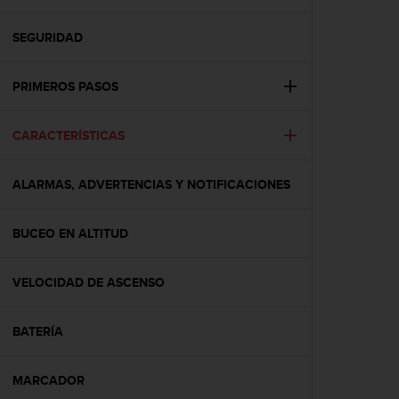
m
i
s
SEGURIDAD
o
d
PRIMEROS PASOS
e
a
l
CARACTERÍSTICAS
c
a
n
ALARMAS, ADVERTENCIAS Y NOTIFICACIONES
z
a
r
BUCEO EN ALTITUD
e
l
VELOCIDAD DE ASCENSO
n
i
v
BATERÍA
e
l
d
MARCADOR
e