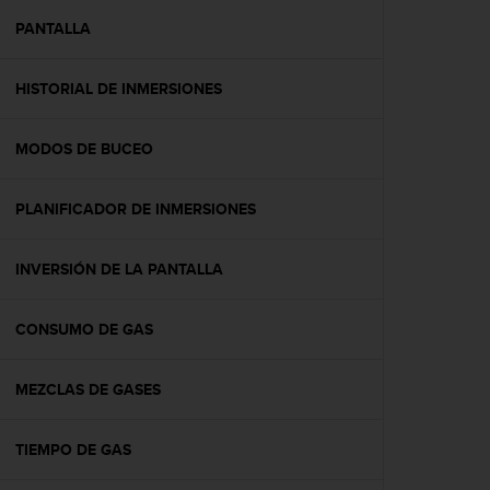
i
o
PANTALLA
w
e
HISTORIAL DE INMERSIONES
b
d
e
MODOS DE BUCEO
a
c
u
PLANIFICADOR DE INMERSIONES
e
r
d
INVERSIÓN DE LA PANTALLA
o
c
CONSUMO DE GAS
o
n
l
MEZCLAS DE GASES
a
s
P
TIEMPO DE GAS
a
u