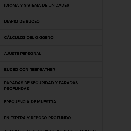
t
IDIOMA Y SISTEMA DE UNIDADES
a
s
DIARIO DE BUCEO
d
e
a
CÁLCULOS DEL OXÍGENO
c
c
e
AJUSTE PERSONAL
s
i
b
BUCEO CON REBREATHER
i
l
PARADAS DE SEGURIDAD Y PARADAS
i
PROFUNDAS
d
a
FRECUENCIA DE MUESTRA
d
p
a
EN ESPERA Y REPOSO PROFUNDO
r
a