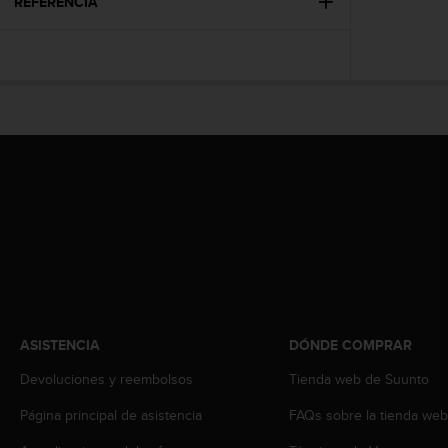
t
REFERENCIA
A
c
c
e
s
s
i
b
i
l
i
t
y
G
u
i
d
ASISTENCIA
DÓNDE COMPRAR
e
Devoluciones y reembolsos
Tienda web de Suunto
l
i
Página principal de asistencia
FAQs sobre la tienda we
n
e