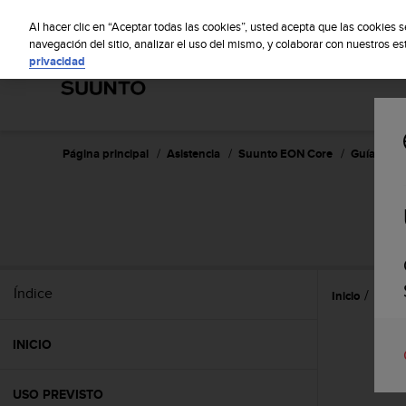
S
S
u
Al hacer clic en “Aceptar todas las cookies”, usted acepta que las cookies 
u
navegación del sitio, analizar el uso del mismo, y colaborar con nuestros e
privacidad
n
t
o
m
a
n
Página principal
Asistencia
Suunto EON Core
Guía del u
t
i
e
n
e
s
u
Índice
Inicio
Caract
c
o
m
INICIO
p
r
o
USO PREVISTO