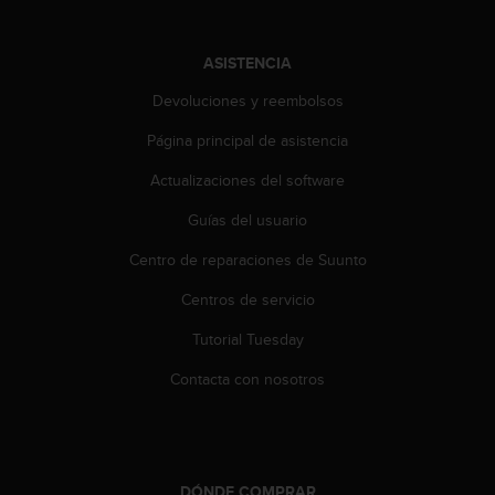
t
A
c
ASISTENCIA
c
e
Devoluciones y reembolsos
s
s
Página principal de asistencia
i
b
Actualizaciones del software
i
Guías del usuario
l
i
Centro de reparaciones de Suunto
t
y
Centros de servicio
G
u
Tutorial Tuesday
i
d
Contacta con nosotros
e
l
i
n
e
DÓNDE COMPRAR