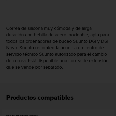
c
o
n
f
o
Correa de silicona muy cómoda y de larga
r
duración con hebilla de acero inoxidable, apta para
m
i
todos los ordenadores de buceo Suunto D6i y D6i
d
Novo. Suunto recomienda acudir a un centro de
a
servicio técnico Suunto autorizado para el cambio
d
de correa. Está disponible una correa de extensión
A
A
que se vende por separado.
e
n
e
s
t
Productos compatibles
e
s
i
t