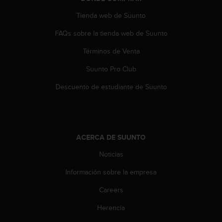
s
Tienda web de Suunto
,
W
FAQs sobre la tienda web de Suunto
C
A
Términos de Venta
G
)
Suunto Pro Club
2
.
Descuento de estudiante de Suunto
0
y
o
t
r
ACERCA DE SUUNTO
a
Noticias
s
n
Información sobre la empresa
o
r
Careers
m
a
Herencia
s