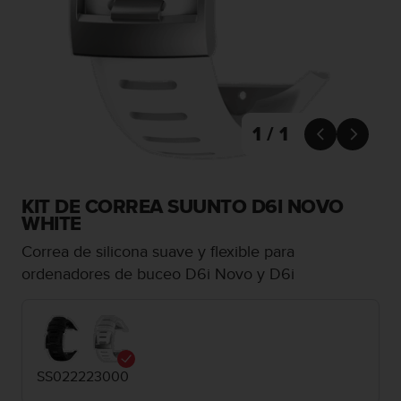
m
i
s
o
d
e
a
l
1 / 1


c
a
n
z
KIT DE CORREA SUUNTO D6I NOVO
a
WHITE
r
Correa de silicona suave y flexible para
e
l
ordenadores de buceo D6i Novo y D6i
n
i
v
e
l
SS022223000
d
e