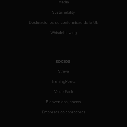
d
Media
e
Sustainability
a
c
Declaraciones de conformidad de la UE
c
e
Whistleblowing
s
i
b
i
l
SOCIOS
i
d
Strava
a
d
TrainingPeaks
.
Value Pack
P
o
Bienvenidos, socios
n
t
Empresas colaboradoras
e
e
n