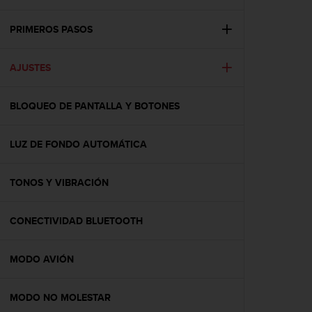
m
i
s
PRIMEROS PASOS
o
d
AJUSTES
e
a
l
BLOQUEO DE PANTALLA Y BOTONES
c
a
n
LUZ DE FONDO AUTOMÁTICA
z
a
r
TONOS Y VIBRACIÓN
e
l
CONECTIVIDAD BLUETOOTH
n
i
v
MODO AVIÓN
e
l
d
MODO NO MOLESTAR
e