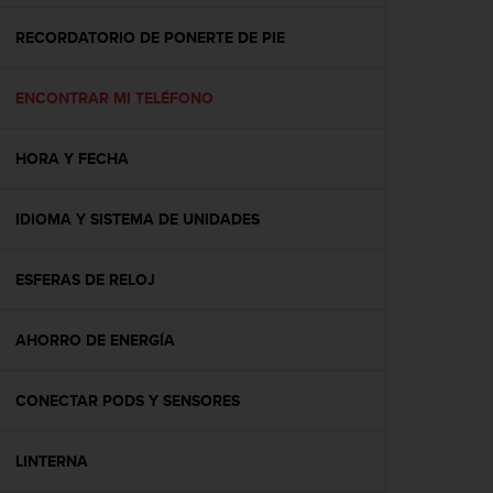
c
o
RECORDATORIO DE PONERTE DE PIE
n
f
ENCONTRAR MI TELÉFONO
o
r
m
HORA Y FECHA
i
d
a
IDIOMA Y SISTEMA DE UNIDADES
d
A
A
ESFERAS DE RELOJ
e
n
AHORRO DE ENERGÍA
e
s
t
CONECTAR PODS Y SENSORES
e
s
i
LINTERNA
t