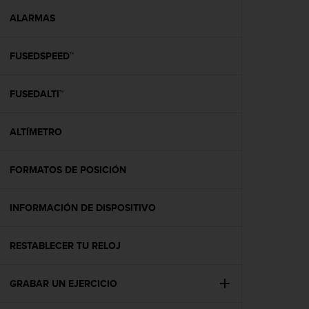
i
o
ALARMAS
w
e
FUSEDSPEED™
b
d
e
FUSEDALTI™
a
c
u
ALTÍMETRO
e
r
d
FORMATOS DE POSICIÓN
o
c
INFORMACIÓN DE DISPOSITIVO
o
n
l
RESTABLECER TU RELOJ
a
s
P
GRABAR UN EJERCICIO
a
u