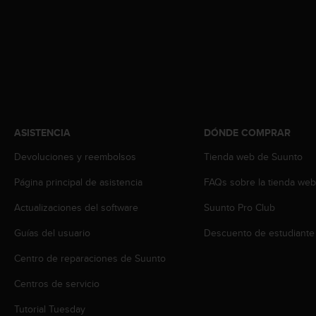
c
o
n
t
e
n
i
d
o
ASISTENCIA
DÓNDE COMPRAR
w
e
Devoluciones y reembolsos
Tienda web de Suunto
b
(
Página principal de asistencia
FAQs sobre la tienda we
W
e
Actualizaciones del software
Suunto Pro Club
b
C
Guías del usuario
Descuento de estudiante
o
Centro de reparaciones de Suunto
n
t
Centros de servicio
e
n
Tutorial Tuesday