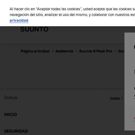
S
S
u
Al hacer clic en “Aceptar todas las cookies”, usted acepta que las cookies 
u
navegación del sitio, analizar el uso del mismo, y colaborar con nuestros e
privacidad
n
t
o
m
a
n
Página principal
Asistencia
Suunto 9 Peak Pro
Guía del 
t
i
e
n
e
s
u
Índice
Inicio
Ajust
c
o
m
INICIO
p
r
o
SEGURIDAD