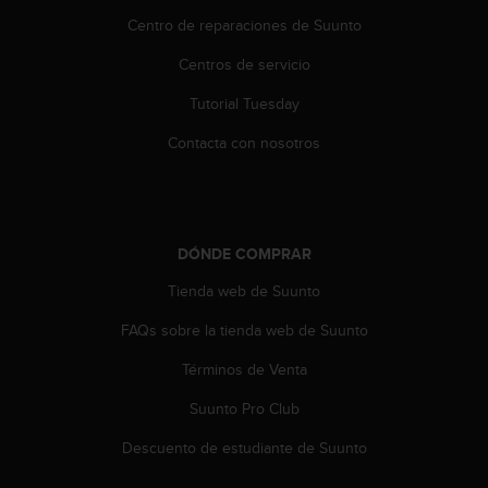
t
Centro de reparaciones de Suunto
a
s
Centros de servicio
d
Tutorial Tuesday
e
a
Contacta con nosotros
c
c
e
s
i
DÓNDE COMPRAR
b
i
Tienda web de Suunto
l
i
FAQs sobre la tienda web de Suunto
d
a
Términos de Venta
d
Suunto Pro Club
p
a
Descuento de estudiante de Suunto
r
a