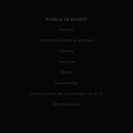
c
o
n
ACERCA DE SUUNTO
t
e
Noticias
n
i
Información sobre la empresa
d
o
Careers
w
Herencia
e
b
Media
(
W
Sustainability
e
b
Declaraciones de conformidad de la UE
C
o
Whistleblowing
n
t
e
n