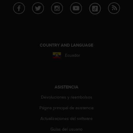
i
o
w
e
b
d
e
a
COUNTRY AND LANGUAGE
c
u
Ecuador
e
r
d
o
c
ASISTENCIA
o
n
Devoluciones y reembolsos
l
Página principal de asistencia
a
s
Actualizaciones del software
P
a
Guías del usuario
u