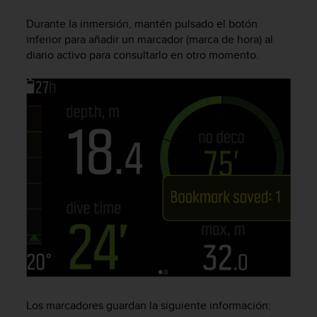
m
i
Durante la inmersión, mantén pulsado el botón
s
inferior para añadir un marcador (marca de hora) al
o
diario activo para consultarlo en otro momento.
d
e
a
l
c
a
n
z
a
r
e
l
n
i
v
e
l
d
Los marcadores guardan la siguiente información:
e