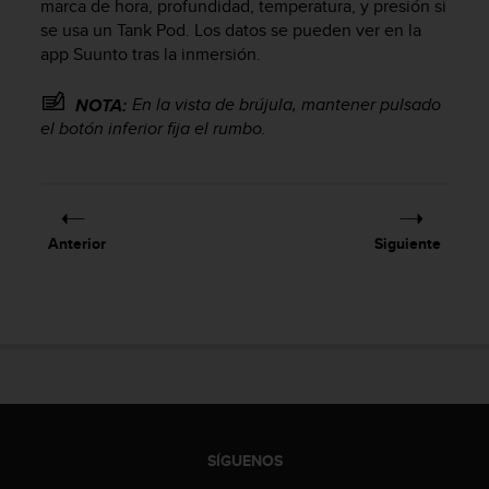
marca de hora, profundidad, temperatura, y presión si
c
se usa un Tank Pod. Los datos se pueden ver en la
o
app Suunto tras la inmersión.
n
f
o
En la vista de brújula, mantener pulsado
NOTA:
r
el botón inferior fija el rumbo.
m
i
d
a
d
Anterior
Siguiente
A
A
e
n
e
s
t
e
s
i
SÍGUENOS
t