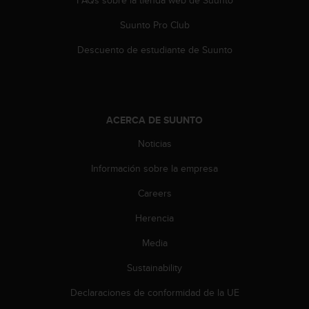
c
o
Suunto Pro Club
n
t
Descuento de estudiante de Suunto
e
n
i
d
o
ACERCA DE SUUNTO
w
Noticias
e
b
Información sobre la empresa
(
W
Careers
e
b
Herencia
C
o
Media
n
Sustainability
t
e
Declaraciones de conformidad de la UE
n