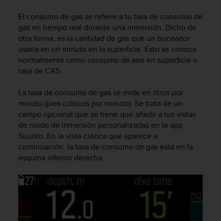
m
i
El consumo de gas se refiere a tu tasa de consumo de
s
gas en tiempo real durante una inmersión. Dicho de
o
otra forma, es la cantidad de gas que un buceador
d
usaría en un minuto en la superficie. Esto se conoce
e
normalmente como consumo de aire en superficie o
a
l
tasa de CAS.
c
a
La tasa de consumo de gas se mide en litros por
n
minuto (pies cúbicos por minuto). Se trata de un
z
campo opcional que se tiene que añadir a tus vistas
a
de modo de inmersión personalizadas en la app
r
Suunto. En la vista clásica que aparece a
e
continuación, la tasa de consumo de gas está en la
l
esquina inferior derecha.
n
i
v
e
l
d
e