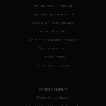
t
Devoluciones y reembolsos
a
s
Página principal de asistencia
d
Actualizaciones del software
e
a
Guías del usuario
c
c
Centro de reparaciones de Suunto
e
s
Centros de servicio
i
b
Tutorial Tuesday
i
Contacta con nosotros
l
i
d
a
d
p
DÓNDE COMPRAR
a
Tienda web de Suunto
r
a
FAQs sobre la tienda web de Suunto