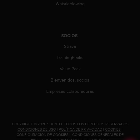
t
Whistleblowing
A
c
c
e
s
SOCIOS
s
i
Strava
b
i
TrainingPeaks
l
Value Pack
i
t
Bienvenidos, socios
y
G
Empresas colaboradoras
u
i
d
e
l
.
COPYRIGHT © 2026 SUUNTO.
TODOS LOS DERECHOS RESERVADOS.
i
CONDICIONES DE USO
|
POLÍTICA DE PRIVACIDAD
|
COOKIES
|
n
CONFIGURACIÓN DE COOKIES
|
CONDICIONES GENERALES DE
e
#YESSUUNTO
|
AVISO SOBRE EL EU DATA ACT