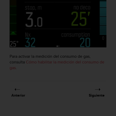
c
o
n
f
o
r
m
i
d
a
d
Para activar la medición del consumo de gas,
A
consulta
Cómo habilitar la medición del consumo de
A
gas
.
e
n
e
s
t
Anterior
Siguiente
e
s
i
t