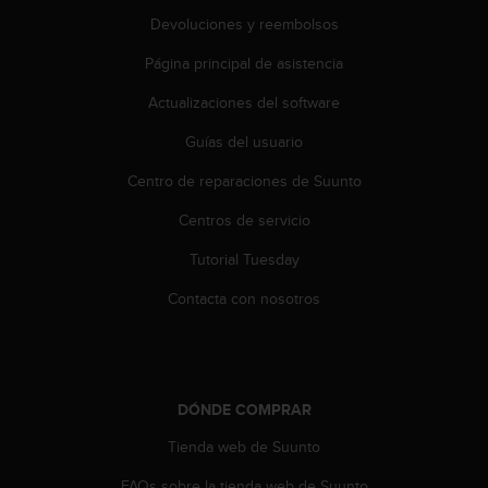
t
A
Devoluciones y reembolsos
c
Página principal de asistencia
c
e
Actualizaciones del software
s
s
Guías del usuario
i
b
Centro de reparaciones de Suunto
i
l
Centros de servicio
i
Tutorial Tuesday
t
y
Contacta con nosotros
G
u
i
d
e
DÓNDE COMPRAR
l
i
Tienda web de Suunto
n
e
FAQs sobre la tienda web de Suunto