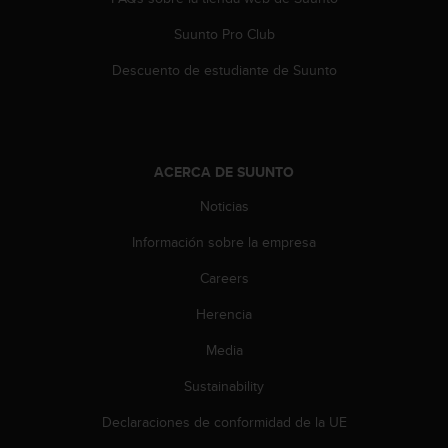
s
,
Suunto Pro Club
W
Descuento de estudiante de Suunto
C
A
G
)
2
ACERCA DE SUUNTO
.
0
Noticias
y
o
Información sobre la empresa
t
r
Careers
a
s
Herencia
n
Media
o
r
Sustainability
m
a
Declaraciones de conformidad de la UE
s