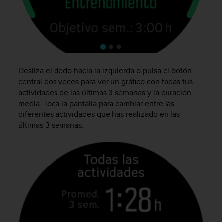
c
o
n
f
o
r
m
Desliza el dedo hacia la izquierda o pulsa el botón
i
central dos veces para ver un gráfico con todas tus
d
actividades de las últimas 3 semanas y la duración
a
media. Toca la pantalla para cambiar entre las
d
diferentes actividades que has realizado en las
A
últimas 3 semanas.
A
e
n
e
s
t
e
s
i
t