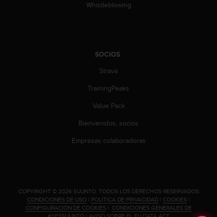
d
Whistleblowing
e
a
c
c
e
SOCIOS
s
i
Strava
b
TrainingPeaks
i
l
Value Pack
i
d
Bienvenidos, socios
a
d
Empresas colaboradoras
.
P
o
n
t
.
COPYRIGHT © 2026 SUUNTO.
TODOS LOS DERECHOS RESERVADOS.
e
CONDICIONES DE USO
|
POLÍTICA DE PRIVACIDAD
|
COOKIES
|
e
CONFIGURACIÓN DE COOKIES
|
CONDICIONES GENERALES DE
n
#YESSUUNTO
|
AVISO SOBRE EL EU DATA ACT