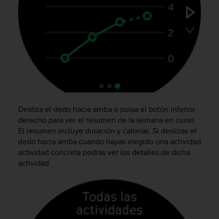
i
o
w
e
b
d
e
a
c
u
e
Desliza el dedo hacia arriba o pulsa el botón inferior
r
derecho para ver el resumen de la semana en curso.
d
o
El resumen incluye duración y calorías. Si deslizas el
c
dedo hacia arriba cuando hayas elegido una actividad
o
actividad concreta podrás ver los detalles de dicha
n
actividad.
l
a
s
P
a
u