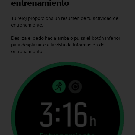
m
entrenamiento
i
s
Tu reloj proporciona un resumen de tu actividad de
o
entrenamiento.
d
e
a
Desliza el dedo hacia arriba o pulsa el botón inferior
l
para desplazarte a la vista de información de
c
entrenamiento
a
n
z
a
r
e
l
n
i
v
e
l
d
e