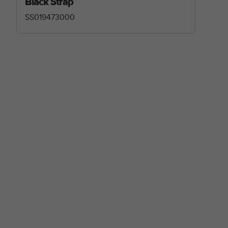
Black Strap
SS019473000