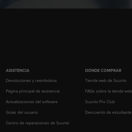
t
A
c
c
e
s
s
i
b
i
l
i
ASISTENCIA
DÓNDE COMPRAR
t
y
Devoluciones y reembolsos
Tienda web de Suunto
G
u
Página principal de asistencia
FAQs sobre la tienda we
i
d
Actualizaciones del software
Suunto Pro Club
e
Guías del usuario
Descuento de estudiante
l
i
Centro de reparaciones de Suunto
n
e