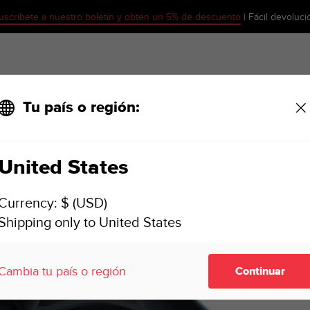
uscribete a nuestro boletín y obtén un 5% de descuento
| Fácil devoluci
Tu país o región:
United States
Currency: $ (USD)
Shipping only to United States
Cambia tu país o región
Continuar