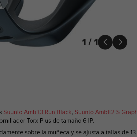
1 / 1


es
Suunto Ambit3 Run Black
,
Suunto Ambit2 S Graph
ornillador Torx Plus de tamaño 6 IP.
amente sobre la muñeca y se ajusta a tallas de 13 