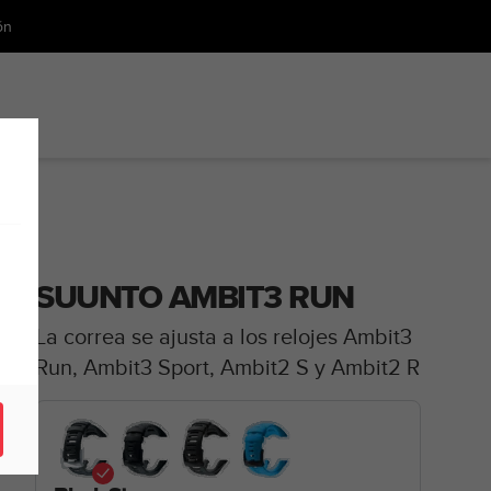
ón
SUUNTO AMBIT3 RUN
La correa se ajusta a los relojes Ambit3
Run, Ambit3 Sport, Ambit2 S y Ambit2 R