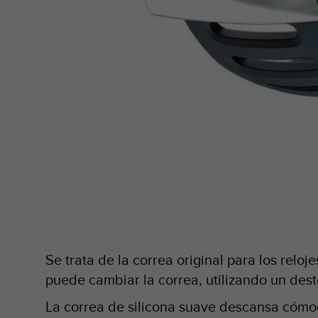
c
o
n
f
o
r
m
i
d
a
d
A
A
e
n
e
s
t
Se trata de la correa original para los reloj
e
puede cambiar la correa, utilizando un dest
s
i
La correa de silicona suave descansa cómod
t