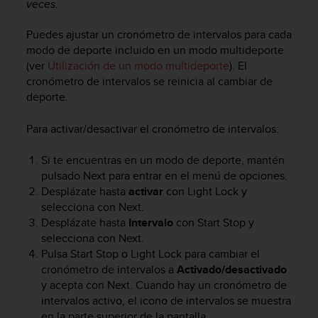
veces.
c
o
Puedes ajustar un cronómetro de intervalos para cada
n
modo de deporte incluido en un modo multideporte
f
(ver
Utilización de un modo multideporte
). El
o
r
cronómetro de intervalos se reinicia al cambiar de
m
deporte.
i
d
Para activar/desactivar el cronómetro de intervalos:
a
d
Si te encuentras en un modo de deporte, mantén
A
pulsado
Next
para entrar en el menú de opciones.
A
Desplázate hasta
activar
con
Light Lock
y
e
selecciona con
Next
.
n
Desplázate hasta
Intervalo
con
Start Stop
y
e
s
selecciona con
Next
.
t
Pulsa
Start Stop
o
Light Lock
para cambiar el
e
cronómetro de intervalos a
Activado/desactivado
s
y acepta con
Next
. Cuando hay un cronómetro de
i
intervalos activo, el icono de intervalos se muestra
t
en la parte superior de la pantalla.