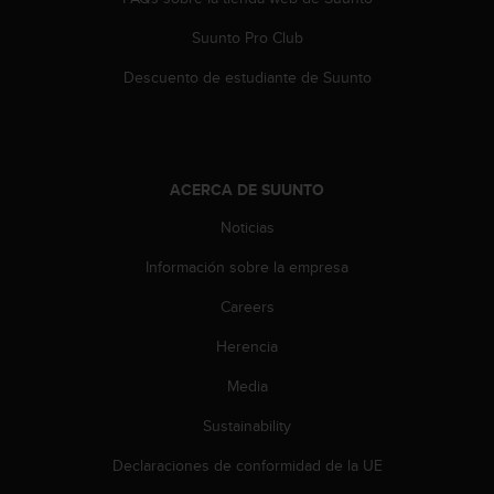
t
A
Suunto Pro Club
c
c
Descuento de estudiante de Suunto
e
s
s
i
b
ACERCA DE SUUNTO
i
l
Noticias
i
t
Información sobre la empresa
y
Careers
G
u
Herencia
i
d
Media
e
l
Sustainability
i
n
Declaraciones de conformidad de la UE
e