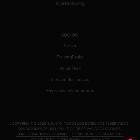
Whistleblowing
s
,
W
C
A
SOCIOS
G
)
Strava
2
.
TrainingPeaks
0
y
Value Pack
o
t
Bienvenidos, socios
r
Empresas colaboradoras
a
s
n
o
r
m
.
COPYRIGHT © 2026 SUUNTO.
TODOS LOS DERECHOS RESERVADOS.
CONDICIONES DE USO
|
POLÍTICA DE PRIVACIDAD
|
COOKIES
|
a
CONFIGURACIÓN DE COOKIES
|
CONDICIONES GENERALES DE
s
#YESSUUNTO
|
AVISO SOBRE EL EU DATA ACT