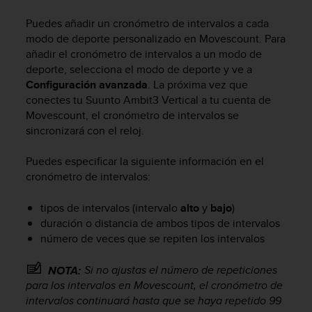
m
i
Puedes añadir un cronómetro de intervalos a cada
s
modo de deporte personalizado en Movescount. Para
o
añadir el cronómetro de intervalos a un modo de
d
deporte, selecciona el modo de deporte y ve a
e
Configuración avanzada
. La próxima vez que
a
l
conectes tu
Suunto Ambit3 Vertical
a tu cuenta de
c
Movescount, el cronómetro de intervalos se
a
sincronizará con el reloj.
n
z
Puedes especificar la siguiente información en el
a
cronómetro de intervalos:
r
e
tipos de intervalos (intervalo
alto
y
bajo
)
l
duración o distancia de ambos tipos de intervalos
n
número de veces que se repiten los intervalos
i
v
e
Si no ajustas el número de repeticiones
NOTA:
l
para los intervalos en Movescount, el cronómetro de
d
intervalos continuará hasta que se haya repetido 99
e