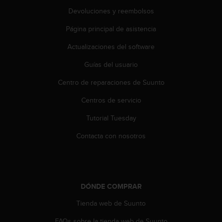
c
Devoluciones y reembolsos
o
n
Página principal de asistencia
t
e
Actualizaciones del software
n
i
Guías del usuario
d
Centro de reparaciones de Suunto
o
w
Centros de servicio
e
b
Tutorial Tuesday
(
W
Contacta con nosotros
e
b
C
o
n
DÓNDE COMPRAR
t
e
Tienda web de Suunto
n
FAQs sobre la tienda web de Suunto