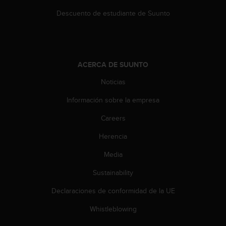
t
Descuento de estudiante de Suunto
a
s
d
e
a
ACERCA DE SUUNTO
c
c
Noticias
e
s
Información sobre la empresa
i
Careers
b
i
Herencia
l
i
Media
d
a
Sustainability
d
p
Declaraciones de conformidad de la UE
a
Whistleblowing
r
a