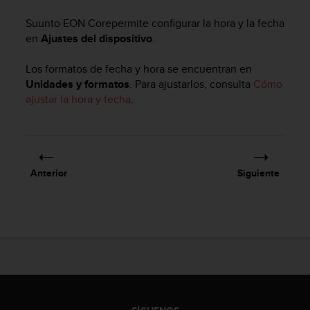
m
i
Suunto EON Core
permite configurar la hora y la fecha
s
en
Ajustes del dispositivo
.
o
d
Los formatos de fecha y hora se encuentran en
e
Unidades y formatos
. Para ajustarlos, consulta
Cómo
a
l
ajustar la hora y fecha
.
c
a
n
z
a
Anterior
Siguiente
r
e
l
n
i
v
e
l
d
e