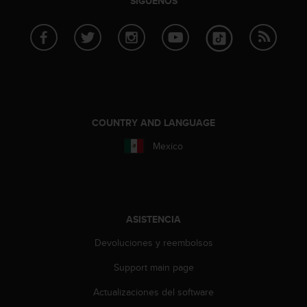
SÍGUENOS
c
o
n
f
o
r
m
i
d
COUNTRY AND LANGUAGE
a
d
Mexico
A
A
e
n
e
ASISTENCIA
s
t
Devoluciones y reembolsos
e
Support main page
s
i
Actualizaciones del software
t