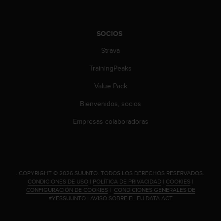
c
o
n
SOCIOS
t
e
Strava
n
i
TrainingPeaks
d
o
Value Pack
w
e
Bienvenidos, socios
b
Empresas colaboradoras
(
W
e
b
C
o
.
COPYRIGHT © 2026 SUUNTO.
TODOS LOS DERECHOS RESERVADOS.
n
CONDICIONES DE USO
|
POLÍTICA DE PRIVACIDAD
|
COOKIES
|
CONFIGURACIÓN DE COOKIES
|
CONDICIONES GENERALES DE
t
#YESSUUNTO
|
AVISO SOBRE EL EU DATA ACT
e
n