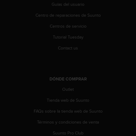
i
Guías del usuario
o
w
Centro de reparaciones de Suunto
e
b
Centros de servicio
d
Tutorial Tuesday
e
a
Contact us
c
u
e
r
d
DÓNDE COMPRAR
o
c
Outlet
o
n
Tienda web de Suunto
l
a
FAQs sobre la tienda web de Suunto
s
Términos y condiciones de venta
P
a
Suunto Pro Club
u