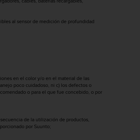
rgadores, cables, baterías recargables,
buibles al sensor de medición de profundidad
ones en el color y/o en el material de las
anejo poco cuidadoso, ni c) los defectos o
ecomendado o para el que fue concebido, o por
cuencia de la utilización de productos,
oporcionado por Suunto;