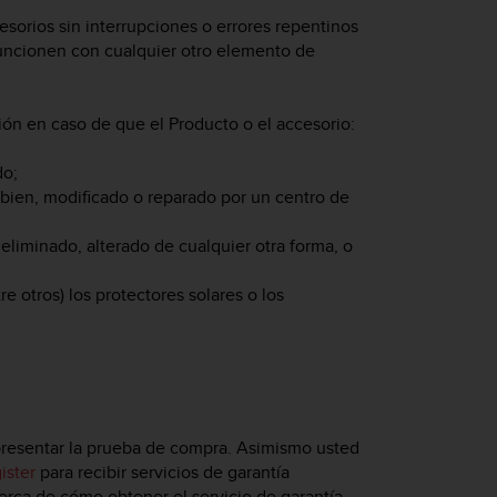
sorios sin interrupciones o errores repentinos
funcionen con cualquier otro elemento de
ción en caso de que el Producto o el accesorio:
do;
 bien, modificado o reparado por un centro de
eliminado, alterado de cualquier otra forma, o
e otros) los protectores solares o los
 presentar la prueba de compra. Asimismo usted
ister
para recibir servicios de garantía
cerca de cómo obtener el servicio de garantía,