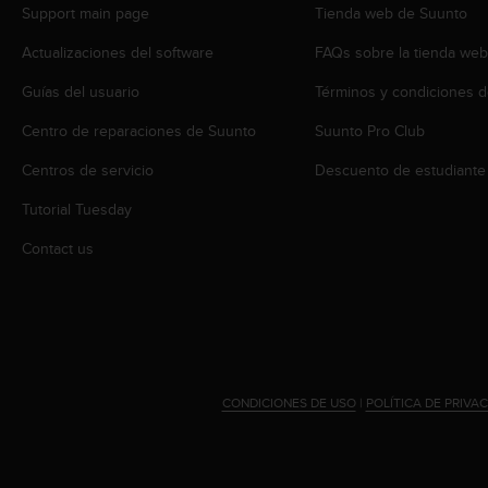
t
Support main page
Tienda web de Suunto
A
c
Actualizaciones del software
FAQs sobre la tienda we
c
e
Guías del usuario
Términos y condiciones d
s
Centro de reparaciones de Suunto
Suunto Pro Club
s
i
Centros de servicio
Descuento de estudiante
b
i
Tutorial Tuesday
l
i
Contact us
t
y
G
u
i
d
e
CONDICIONES DE USO
|
POLÍTICA DE PRIVA
l
i
n
e