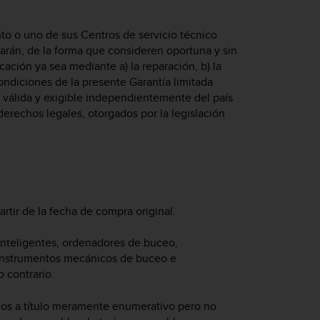
nto o uno de sus Centros de servicio técnico
narán, de la forma que consideren oportuna y sin
ación ya sea mediante a) la reparación, b) la
condiciones de la presente Garantía limitada
rá válida y exigible independientemente del país
derechos legales, otorgados por la legislación
artir de la fecha de compra original.
s inteligentes, ordenadores de buceo,
 instrumentos mecánicos de buceo e
 contrario.
uidos a título meramente enumerativo pero no