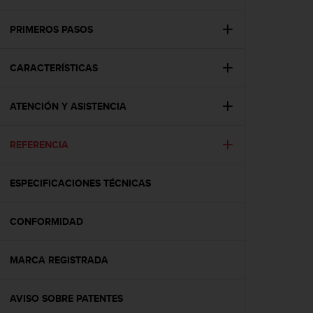
m
i
s
PRIMEROS PASOS
o
d
CARACTERÍSTICAS
e
a
l
ATENCIÓN Y ASISTENCIA
c
a
n
REFERENCIA
z
a
r
ESPECIFICACIONES TÉCNICAS
e
l
CONFORMIDAD
n
i
v
MARCA REGISTRADA
e
l
d
AVISO SOBRE PATENTES
e