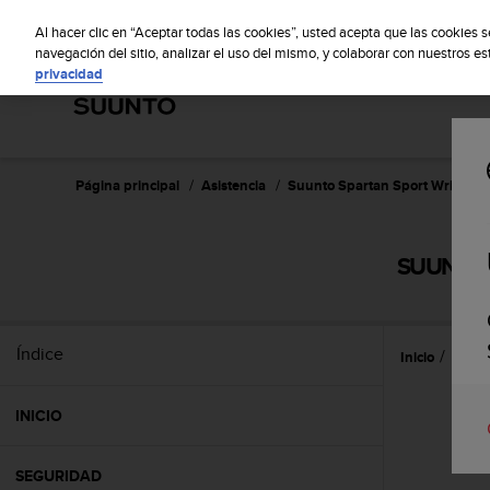
S
S
u
Al hacer clic en “Aceptar todas las cookies”, usted acepta que las cookies 
u
navegación del sitio, analizar el uso del mismo, y colaborar con nuestros e
privacidad
n
t
o
m
a
n
Página principal
Asistencia
Suunto Spartan Sport Wrist HR
t
i
e
SUUNTO 
n
e
s
u
Índice
Inicio
Refer
c
o
m
INICIO
p
r
o
SEGURIDAD