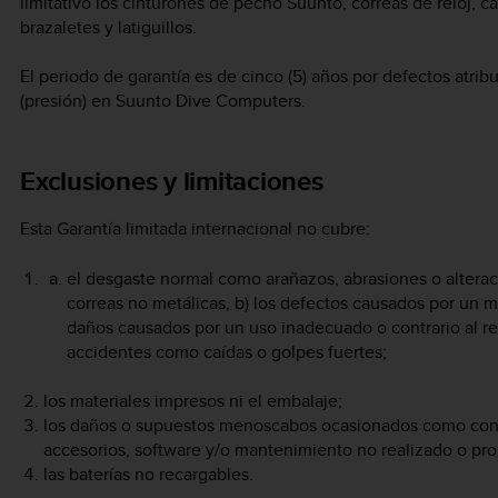
limitativo los cinturones de pecho Suunto, correas de reloj, ca
brazaletes y latiguillos.
El periodo de garantía es de cinco (5) años por defectos atri
(presión) en Suunto Dive Computers.
Exclusiones y limitaciones
Esta Garantía limitada internacional no cubre:
el desgaste normal como arañazos, abrasiones o alteraci
correas no metálicas, b) los defectos causados por un m
daños causados por un uso inadecuado o contrario al r
accidentes como caídas o golpes fuertes;
los materiales impresos ni el embalaje;
los daños o supuestos menoscabos ocasionados como conse
accesorios, software y/o mantenimiento no realizado o pr
las baterías no recargables.