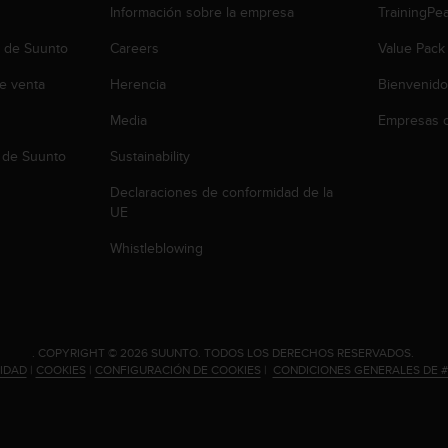
Información sobre la empresa
TrainingPe
b de Suunto
Careers
Value Pack
e venta
Herencia
Bienvenido
Media
Empresas c
 de Suunto
Sustainability
Declaraciones de conformidad de la
UE
Whistleblowing
.
COPYRIGHT © 2026 SUUNTO.
TODOS LOS DERECHOS RESERVADOS.
CIDAD
|
COOKIES
|
CONFIGURACIÓN DE COOKIES
|
CONDICIONES GENERALES DE 