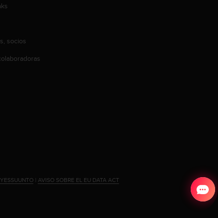
aks
s, socios
olaboradoras
#YESSUUNTO
|
AVISO SOBRE EL EU DATA ACT