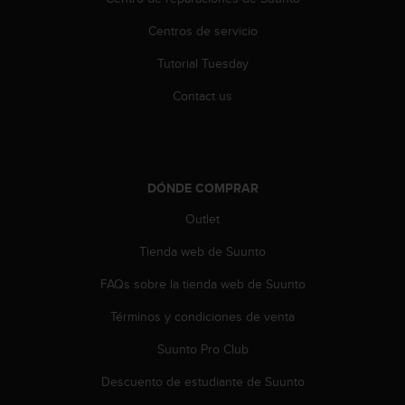
c
o
Centros de servicio
n
t
Tutorial Tuesday
e
Contact us
n
i
d
o
w
DÓNDE COMPRAR
e
b
Outlet
(
W
Tienda web de Suunto
e
b
FAQs sobre la tienda web de Suunto
C
o
Términos y condiciones de venta
n
Suunto Pro Club
t
e
Descuento de estudiante de Suunto
n