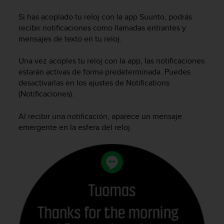
m
i
Si has acoplado tu reloj con la app Suunto, podrás
s
recibir notificaciones como llamadas entrantes y
o
mensajes de texto en tu reloj.
d
e
Una vez acoples tu reloj con la app, las notificaciones
a
l
estarán activas de forma predeterminada. Puedes
c
desactivarlas en los ajustes de Notifications
a
(Notificaciones).
n
z
Al recibir una notificación, aparece un mensaje
a
emergente en la esfera del reloj.
r
e
l
n
i
v
e
l
d
e