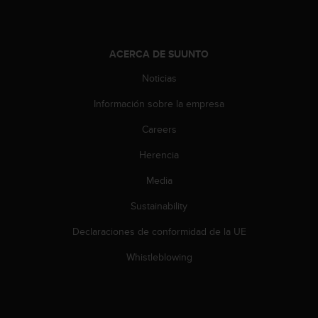
t
A
c
c
ACERCA DE SUUNTO
e
s
Noticias
s
i
Información sobre la empresa
b
i
Careers
l
Herencia
i
t
Media
y
G
Sustainability
u
i
Declaraciones de conformidad de la UE
d
e
Whistleblowing
l
i
n
e