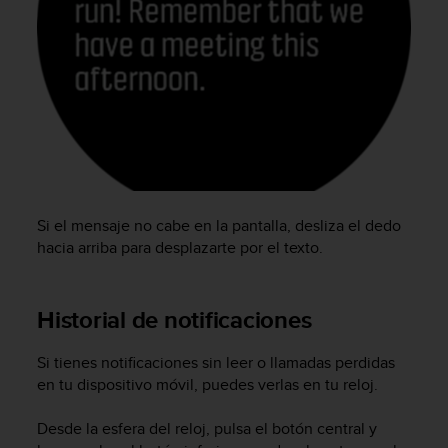
c
o
n
f
o
r
m
i
d
a
d
Si el mensaje no cabe en la pantalla, desliza el dedo
A
hacia arriba para desplazarte por el texto.
A
e
n
Historial de notificaciones
e
s
t
Si tienes notificaciones sin leer o llamadas perdidas
e
en tu dispositivo móvil, puedes verlas en tu reloj.
s
i
Desde la esfera del reloj, pulsa el botón central y
t