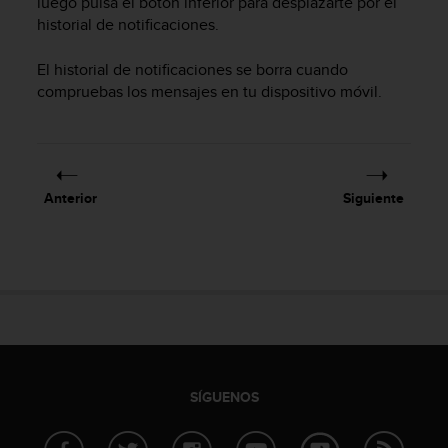
luego pulsa el botón inferior para desplazarte por el
i
historial de notificaciones.
o
w
e
El historial de notificaciones se borra cuando
b
compruebas los mensajes en tu dispositivo móvil.
d
e
a
c
u
Anterior
Siguiente
e
r
d
o
c
o
n
l
a
s
SÍGUENOS
P
a
u