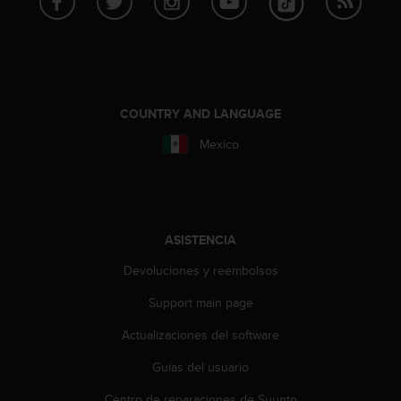
t
a
s
d
e
a
COUNTRY AND LANGUAGE
c
c
Mexico
e
s
i
b
i
ASISTENCIA
l
i
Devoluciones y reembolsos
d
a
Support main page
d
Actualizaciones del software
p
a
Guías del usuario
r
a
Centro de reparaciones de Suunto