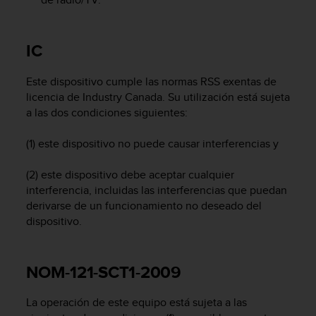
t
a
s
IC
d
e
Este dispositivo cumple las normas RSS exentas de
a
licencia de Industry Canada. Su utilización está sujeta
c
c
a las dos condiciones siguientes:
e
s
(1) este dispositivo no puede causar interferencias y
i
b
(2) este dispositivo debe aceptar cualquier
i
interferencia, incluidas las interferencias que puedan
l
derivarse de un funcionamiento no deseado del
i
dispositivo.
d
a
d
p
NOM-121-SCT1-2009
a
r
La operación de este equipo está sujeta a las
a