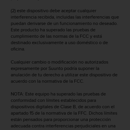
c
o
(2) este dispositivo debe aceptar cualquier
n
interferencia recibida, incluidas las interferencias que
f
puedan derivarse de un funcionamiento no deseado.
o
Este producto ha superado las pruebas de
r
cumplimiento de las normas de la FCC y está
m
destinado exclusivamente a uso doméstico o de
i
oficina.
d
a
Cualquier cambio o modificación no autorizados
d
A
expresamente por Suunto podría suponer la
A
anulación de tu derecho a utilizar este dispositivo de
e
acuerdo con la normativa de la FCC.
n
e
NOTA: Este equipo ha superado las pruebas de
s
conformidad con límites establecidos para
t
dispositivos digitales de Clase B, de acuerdo con el
e
apartado 15 de la normativa de la FFC. Dichos límites
s
están pensados para proporcionar una protección
i
adecuada contra interferencias perjudiciales en una
t