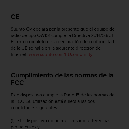
m
i
s
CE
o
d
Suunto Oy declara por la presente que el equipo de
e
a
radio de tipo OW151 cumple la Directiva 2014/53/UE.
l
El texto completo de la declaración de conformidad
c
de la UE se halla en la siguiente dirección de
a
Internet:
www.suunto.com/EUconformity
.
n
z
a
Cumplimiento de las normas de la
r
FCC
e
l
n
Este dispositivo cumple la Parte 15 de las normas de
i
la FCC. Su utilización está sujeta a las dos
v
condiciones siguientes:
e
l
(1) este dispositivo no puede causar interferencias
d
perjudiciales y
e