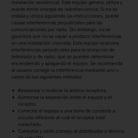
i
instalación residencial. Este equipo genera, utiliza y
o
puede emitir energía de radiofrecuencia. Si no se
w
instala y utiliza siguiendo las instrucciones, puede
e
causar interferencias perjudiciales para las
b
comunicaciones por radio. Sin embargo, no se
d
garantiza que no se vayan a producir interferencias
e
en una instalación concreta. Este equipo ocasiona
a
interferencias perjudiciales para la recepción de
c
televisión y de radio, que se pueden determinar
u
encendiendo y apagando el equipo. Se recomienda
e
r
al usuario corregir la interferencia mediante uno o
d
varios de los siguientes métodos:
o
c
Reorientar o reubicar la antena receptora.
o
Aumentar la separación entre el equipo y el
n
receptor.
l
Conectar el equipo a una toma de corriente o
a
circuito diferente al cual el receptor esté
s
conectado.
P
Consultar y pedir consejo al distribuidor o técnico
a
u
de radio/TV.