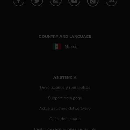
t
A
c
c
e
s
s
COUNTRY AND LANGUAGE
i
Mexico
b
i
l
i
t
y
ASISTENCIA
G
u
Devoluciones y reembolsos
i
Support main page
d
e
Actualizaciones del software
l
i
Guías del usuario
n
e
Centro de reparaciones de Suunto