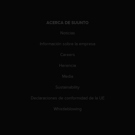
d
e
a
c
ACERCA DE SUUNTO
c
e
Noticias
s
i
Información sobre la empresa
b
Careers
i
l
Herencia
i
d
Media
a
d
Sustainability
.
P
Declaraciones de conformidad de la UE
o
Whistleblowing
n
t
e
e
n