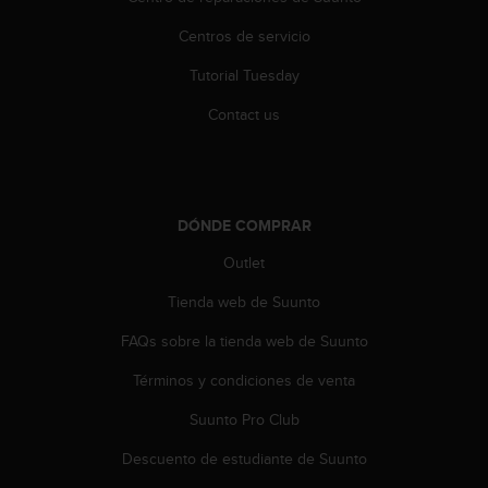
s
,
Centros de servicio
W
Tutorial Tuesday
C
A
Contact us
G
)
2
.
0
DÓNDE COMPRAR
y
o
Outlet
t
r
Tienda web de Suunto
a
s
FAQs sobre la tienda web de Suunto
n
Términos y condiciones de venta
o
r
Suunto Pro Club
m
a
Descuento de estudiante de Suunto
s