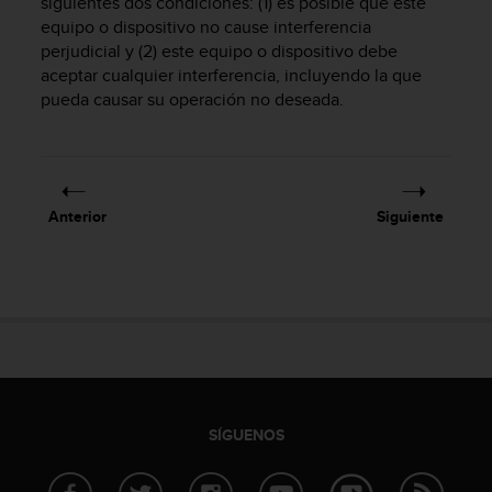
siguientes dos condiciones: (1) es posible que este
c
equipo o dispositivo no cause interferencia
o
perjudicial y (2) este equipo o dispositivo debe
n
aceptar cualquier interferencia, incluyendo la que
t
e
pueda causar su operación no deseada.
n
i
d
o
w
Anterior
Siguiente
e
b
(
W
e
b
C
o
n
t
SÍGUENOS
e
n