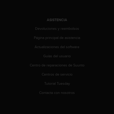
i
o
w
e
ASISTENCIA
b
d
Devoluciones y reembolsos
e
a
Página principal de asistencia
c
Actualizaciones del software
u
e
Guías del usuario
r
d
Centro de reparaciones de Suunto
o
c
Centros de servicio
o
n
Tutorial Tuesday
l
Contacta con nosotros
a
s
P
a
u