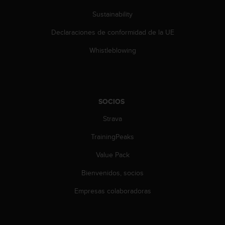
c
Sustainability
o
n
Declaraciones de conformidad de la UE
t
e
Whistleblowing
n
i
d
o
w
SOCIOS
e
b
Strava
(
W
TrainingPeaks
e
Value Pack
b
C
Bienvenidos, socios
o
n
Empresas colaboradoras
t
e
n