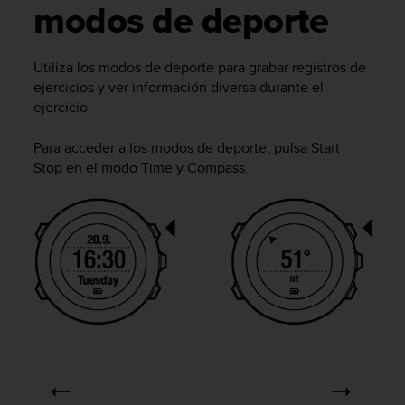
m
modos de deporte
i
s
o
Utiliza los modos de deporte para grabar registros de
d
ejercicios y ver información diversa durante el
e
ejercicio.
a
l
c
Para acceder a los modos de deporte, pulsa
Start
a
Stop
en el modo
Time
y
Compass
.
n
z
a
r
e
l
n
i
v
e
l
d
e