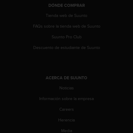
t
DÓNDE COMPRAR
a
Tienda web de Suunto
s
d
FAQs sobre la tienda web de Suunto
e
a
Suunto Pro Club
c
c
Descuento de estudiante de Suunto
e
s
i
b
i
ACERCA DE SUUNTO
l
Noticias
i
d
Información sobre la empresa
a
d
Careers
p
a
Herencia
r
a
Media