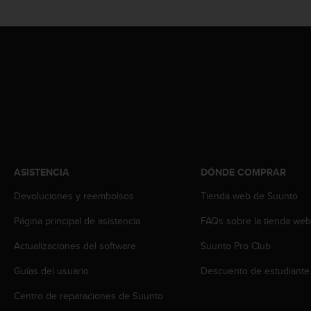
c
o
n
t
e
n
i
d
o
w
e
b
ASISTENCIA
DÓNDE COMPRAR
(
W
Devoluciones y reembolsos
Tienda web de Suunto
e
b
Página principal de asistencia
FAQs sobre la tienda we
C
o
Actualizaciones del software
Suunto Pro Club
n
t
Guías del usuario
Descuento de estudiante
e
Centro de reparaciones de Suunto
n