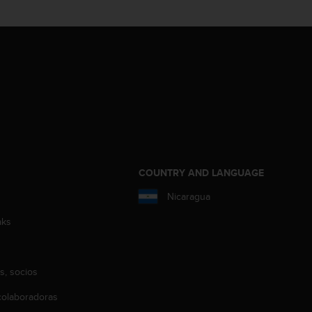
COUNTRY AND LANGUAGE
Nicaragua
aks
s, socios
olaboradoras