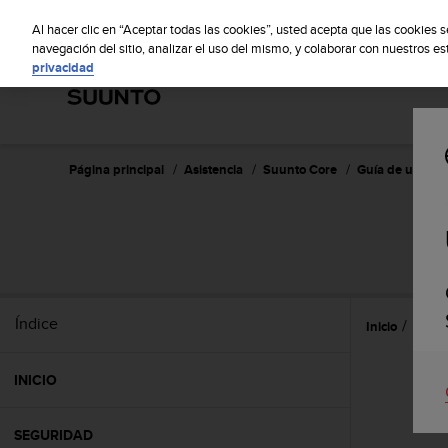
S
S
u
Al hacer clic en “Aceptar todas las cookies”, usted acepta que las cookies 
u
navegación del sitio, analizar el uso del mismo, y colaborar con nuestros e
privacidad
n
t
o
m
a
n
Página principal
Asistencia
Suunto Core
Guía de usuario
t
i
e
n
e
s
u
Índice
Inicio
Utiliz
c
o
m
INICIO
p
r
o
SEGURIDAD