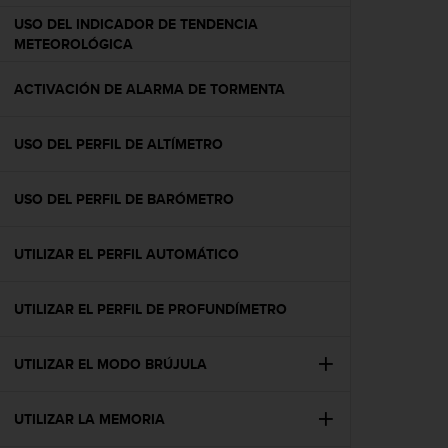
c
USO DEL INDICADOR DE TENDENCIA
o
METEOROLÓGICA
n
f
ACTIVACIÓN DE ALARMA DE TORMENTA
o
r
m
USO DEL PERFIL DE ALTÍMETRO
i
d
a
USO DEL PERFIL DE BARÓMETRO
d
A
A
UTILIZAR EL PERFIL AUTOMÁTICO
e
n
UTILIZAR EL PERFIL DE PROFUNDÍMETRO
e
s
t
UTILIZAR EL MODO BRÚJULA
e
s
i
UTILIZAR LA MEMORIA
t