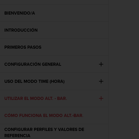
m
i
s
BIENVENIDO/A
o
d
INTRODUCCIÓN
e
a
l
PRIMEROS PASOS
c
a
n
CONFIGURACIÓN GENERAL
z
a
r
USO DEL MODO TIME (HORA)
e
l
UTILIZAR EL MODO ALT. - BAR.
n
i
v
CÓMO FUNCIONA EL MODO ALT.-BAR.
e
l
CONFIGURAR PERFILES Y VALORES DE
d
REFERENCIA
e