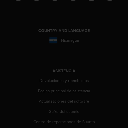
c
o
n
t
a
COUNTRY AND LANGUAGE
c
t
Nicaragua
o
c
o
n
e
ASISTENCIA
l
d
Devoluciones y reembolsos
e
p
Página principal de asistencia
a
Actualizaciones del software
r
t
Guías del usuario
a
m
Centro de reparaciones de Suunto
e