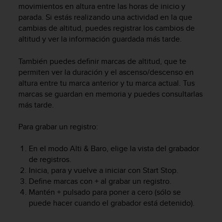
c
movimientos en altura entre las horas de inicio y
o
parada. Si estás realizando una actividad en la que
n
cambias de altitud, puedes registrar los cambios de
t
altitud y ver la información guardada más tarde.
e
n
También puedes definir marcas de altitud, que te
i
permiten ver la duración y el ascenso/descenso en
d
altura entre tu marca anterior y tu marca actual. Tus
o
marcas se guardan en memoria y puedes consultarlas
w
e
más tarde.
b
(
Para grabar un registro:
W
e
En el modo
Alti & Baro
, elige la vista del grabador
b
de registros.
C
Inicia, para y vuelve a iniciar con
Start Stop
.
o
Define marcas con
+
al grabar un registro.
n
Mantén
+
pulsado para poner a cero (sólo se
t
puede hacer cuando el grabador está detenido).
e
n