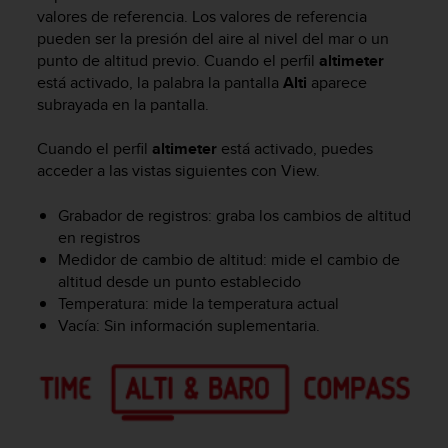
m
valores de referencia. Los valores de referencia
i
pueden ser la presión del aire al nivel del mar o un
s
punto de altitud previo. Cuando el perfil
altimeter
o
está activado, la palabra la pantalla
Alti
aparece
d
e
subrayada en la pantalla.
a
l
Cuando el perfil
altimeter
está activado, puedes
c
acceder a las vistas siguientes con
View
.
a
n
Grabador de registros: graba los cambios de altitud
z
en registros
a
Medidor de cambio de altitud: mide el cambio de
r
altitud desde un punto establecido
e
l
Temperatura: mide la temperatura actual
n
Vacía: Sin información suplementaria.
i
v
e
l
d
e