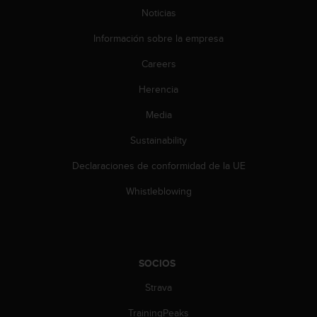
e
Noticias
n
E
Información sobre la empresa
E
.
Careers
U
Herencia
U
.
Media
e
Sustainability
n
e
Declaraciones de conformidad de la UE
l
+
Whistleblowing
1
8
5
5
2
SOCIOS
5
8
Strava
0
9
TrainingPeaks