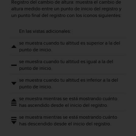
t
Registro del cambio de altura: muestra el cambio de
A
altura medido entre un punto de inicio del registro y
c
un punto final del registro con los iconos siguientes:
c
e
s
En las vistas adicionales:
s
se muestra cuando tu altitud es superior a la del
i
b
punto de inicio.
i
l
se muestra cuando tu altitud es igual a la del
i
punto de inicio.
t
y
se muestra cuando tu altitud es inferior a la del
G
punto de inicio.
u
i
se muestra mientras se está mostrando cuánto
d
has ascendido desde el inicio del registro.
e
l
se muestra mientras se está mostrando cuánto
i
has descendido desde el inicio del registro.
n
e