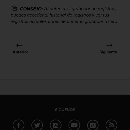
d
e
Al detener el grabador de registros,
CONSEJO:
a
puedes acceder al historial de registros y ver tus
c
registros actuales antes de poner el grabador a cero.
c
e
s
i
b
Anterior
Siguiente
i
l
i
d
a
d
.
P
o
n
SÍGUENOS
t
e
e
n