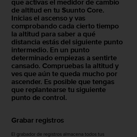
que activas el medidor de cambio
t
de altitud en tu
Suunto Core
.
a
Inicias el ascenso y vas
s
comprobando cada cierto tiempo
d
e
la altitud para saber a qué
a
distancia estás del siguiente punto
c
intermedio. En un punto
c
e
determinado empiezas a sentirte
s
cansado. Compruebas la altitud y
i
ves que aún te queda mucho por
b
i
ascender. Es posible que tengas
l
que replantearse tu siguiente
i
punto de control.
d
a
d
p
Grabar registros
a
r
a
El grabador de registros almacena todos tus