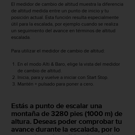
i
El medidor de cambio de altitud muestra la diferencia
o
de altitud medida entre un punto de inicio y tu
w
posición actual. Esta función resulta especialmente
e
útil para la escalada, por ejemplo cuando se realiza
b
un seguimiento del avance en términos de altitud
d
escalada.
e
a
c
Para utilizar el medidor de cambio de altitud:
u
e
En el modo
Alti & Baro
, elige la vista del medidor
r
de cambio de altitud.
d
Inicia, para y vuelve a iniciar con
Start Stop
.
o
Mantén
+
pulsado para poner a cero.
c
o
n
Estás a punto de escalar una
l
a
montaña de 3280 pies (1000 m) de
s
altura. Deseas poder comprobar tu
P
avance durante la escalada, por lo
a
u