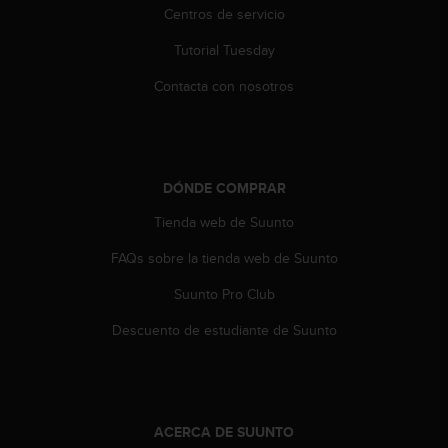
n
Centros de servicio
t
o
Tutorial Tuesday
d
Contacta con nosotros
e
S
e
r
v
DÓNDE COMPRAR
i
c
Tienda web de Suunto
i
o
FAQs sobre la tienda web de Suunto
a
l
Suunto Pro Club
C
l
Descuento de estudiante de Suunto
i
e
n
t
e
ACERCA DE SUUNTO