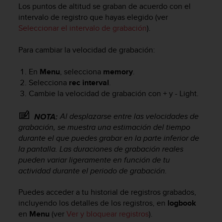
Los puntos de altitud se graban de acuerdo con el
s
intervalo de registro que hayas elegido (ver
,
W
Seleccionar el intervalo de grabación
).
C
A
Para cambiar la velocidad de grabación:
G
)
En
Menu
, selecciona
memory
.
2
Selecciona
rec interval
.
.
Cambie la velocidad de grabación con
+
y
- Light
.
0
y
Al desplazarse entre las velocidades de
o
NOTA:
t
grabación, se muestra una estimación del tiempo
r
durante el que puedes grabar en la parte inferior de
a
la pantalla. Las duraciones de grabación reales
s
pueden variar ligeramente en función de tu
n
actividad durante el periodo de grabación.
o
r
Puedes acceder a tu historial de registros grabados,
m
incluyendo los detalles de los registros, en
logbook
a
en
Menu
(ver
Ver y bloquear registros
).
s