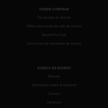
t
a
DÓNDE COMPRAR
s
Tienda web de Suunto
d
e
FAQs sobre la tienda web de Suunto
a
c
Suunto Pro Club
c
e
Descuento de estudiante de Suunto
s
i
b
i
l
ACERCA DE SUUNTO
i
Noticias
d
a
Información sobre la empresa
d
p
Careers
a
r
Herencia
a