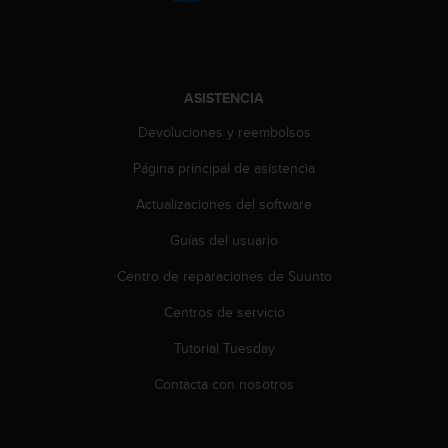
i
o
w
e
b
ASISTENCIA
d
e
Devoluciones y reembolsos
a
c
Página principal de asistencia
u
Actualizaciones del software
e
r
Guías del usuario
d
o
Centro de reparaciones de Suunto
c
o
Centros de servicio
n
l
Tutorial Tuesday
a
Contacta con nosotros
s
P
a
u