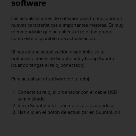
m
software
i
s
Las actualizaciones de software para tu reloj aportan
o
nuevas características e importantes mejoras. Es muy
d
e
recomendable que actualices el reloj tan pronto
a
como esté disponible una actualización.
l
c
Si hay alguna actualización disponible, se te
a
notificará a través de SuuntoLink y la app Suunto
n
(cuando tengas el reloj conectado).
z
a
Para actualizar el software de tu reloj:
r
e
l
Conecta tu reloj al ordenador con el cable USB
n
suministrado.
i
Inicia SuuntoLink si aún no está ejecutándose.
v
Haz clic en el botón de actualizar en SuuntoLink.
e
l
d
e