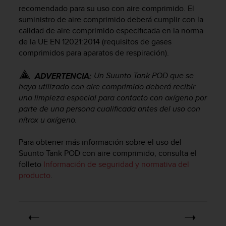
m
recomendado para su uso con aire comprimido. El
i
suministro de aire comprimido deberá cumplir con la
s
calidad de aire comprimido especificada en la norma
o
de la UE EN 12021:2014 (requisitos de gases
d
e
comprimidos para aparatos de respiración).
a
l
Un
Suunto Tank POD
que se
ADVERTENCIA:
c
haya utilizado con aire comprimido deberá recibir
a
una limpieza especial para contacto con oxígeno por
n
parte de una persona cualificada antes del uso con
z
nítrox u oxígeno.
a
r
Para obtener más información sobre el uso del
e
l
Suunto Tank POD
con aire comprimido, consulta el
n
folleto
Información de seguridad y normativa del
i
producto
.
v
e
l
d
e