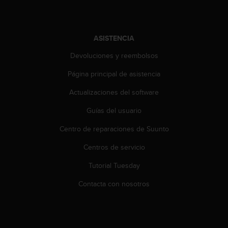
i
o
w
e
ASISTENCIA
b
d
Devoluciones y reembolsos
e
a
Página principal de asistencia
c
Actualizaciones del software
u
e
Guías del usuario
r
d
Centro de reparaciones de Suunto
o
c
Centros de servicio
o
n
Tutorial Tuesday
l
Contacta con nosotros
a
s
P
a
u