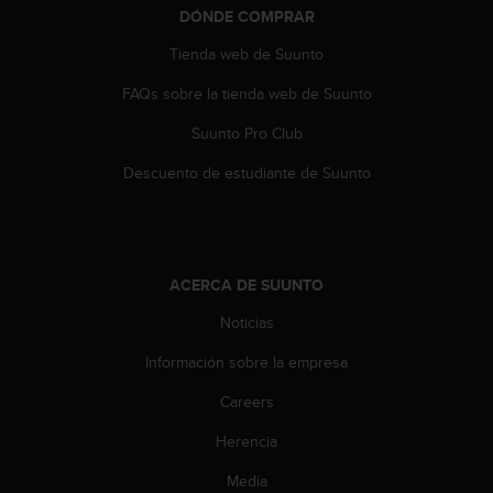
DÓNDE COMPRAR
t
a
Tienda web de Suunto
s
d
FAQs sobre la tienda web de Suunto
e
a
Suunto Pro Club
c
c
Descuento de estudiante de Suunto
e
s
i
b
i
ACERCA DE SUUNTO
l
Noticias
i
d
Información sobre la empresa
a
d
Careers
p
a
Herencia
r
a
Media