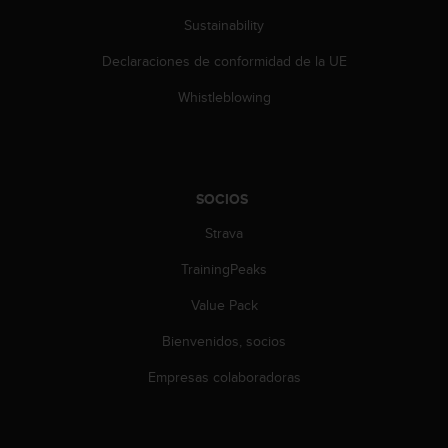
c
Sustainability
o
n
Declaraciones de conformidad de la UE
t
e
Whistleblowing
n
i
d
o
w
SOCIOS
e
b
Strava
(
W
TrainingPeaks
e
Value Pack
b
C
Bienvenidos, socios
o
n
Empresas colaboradoras
t
e
n