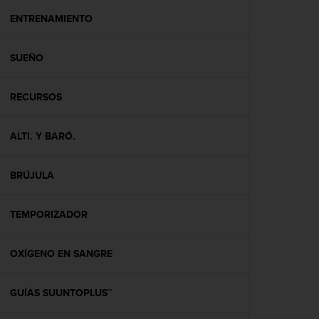
i
o
ENTRENAMIENTO
w
e
SUEÑO
b
d
e
RECURSOS
a
c
u
ALTI. Y BARÓ.
e
r
d
BRÚJULA
o
c
TEMPORIZADOR
o
n
l
OXÍGENO EN SANGRE
a
s
P
GUÍAS SUUNTOPLUS™
a
u