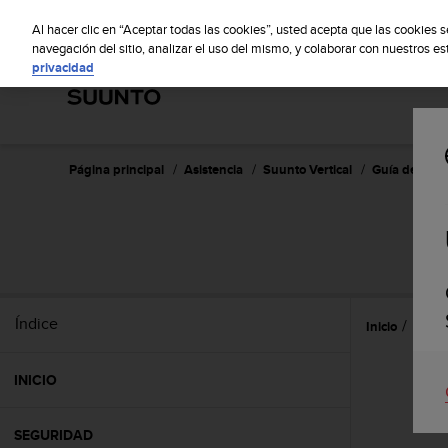
S
S
u
Al hacer clic en “Aceptar todas las cookies”, usted acepta que las cookies 
u
navegación del sitio, analizar el uso del mismo, y colaborar con nuestros e
privacidad
n
t
o
m
a
n
Página principal
Asistencia
Suunto Vertical
Guía del usu
t
i
e
n
e
s
u
Índice
Inicio
Widg
c
o
m
INICIO
p
r
o
SEGURIDAD