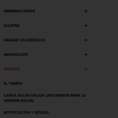
m
i
s
PRIMEROS PASOS
o
d
AJUSTES
e
a
l
GRABAR UN EJERCICIO
c
a
n
NAVEGACIÓN
z
a
r
WIDGETS
e
l
EL TIEMPO
n
i
v
CARGA SOLAR (VÁLIDA ÚNICAMENTE PARA LA
e
VERSIÓN SOLAR)
l
d
NOTIFICACIÓN Y ESTADO
e