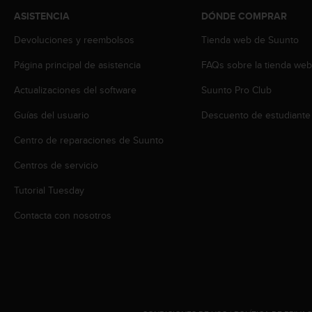
c
ASISTENCIA
DÓNDE COMPRAR
o
n
Devoluciones y reembolsos
Tienda web de Suunto
t
e
Página principal de asistencia
FAQs sobre la tienda we
n
Actualizaciones del software
Suunto Pro Club
i
d
Guías del usuario
Descuento de estudiante
o
w
Centro de reparaciones de Suunto
e
b
Centros de servicio
(
W
Tutorial Tuesday
e
Contacta con nosotros
b
C
o
n
t
e
n