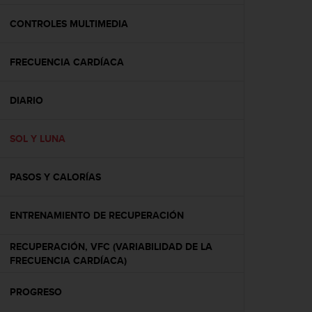
c
o
CONTROLES MULTIMEDIA
n
f
FRECUENCIA CARDÍACA
o
r
m
DIARIO
i
d
a
SOL Y LUNA
d
A
A
PASOS Y CALORÍAS
e
n
ENTRENAMIENTO DE RECUPERACIÓN
e
s
t
RECUPERACIÓN, VFC (VARIABILIDAD DE LA
e
FRECUENCIA CARDÍACA)
s
i
PROGRESO
t