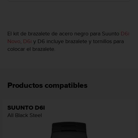
c
o
n
f
o
El kit de brazalete de acero negro para Suunto
D6i
r
Novo
,
D6i
y D6 incluye brazalete y tornillos para
m
i
colocar el brazalete.
d
a
d
A
A
Productos compatibles
e
n
e
s
SUUNTO D6I
t
All Black Steel
e
s
i
t