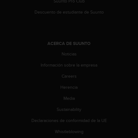
Suunto Pro Club
s
,
Descuento de estudiante de Suunto
W
C
A
G
)
ACERCA DE SUUNTO
2
.
Noticias
0
Información sobre la empresa
y
o
Careers
t
r
Herencia
a
s
Media
n
o
Sustainability
r
Declaraciones de conformidad de la UE
m
a
Whistleblowing
s