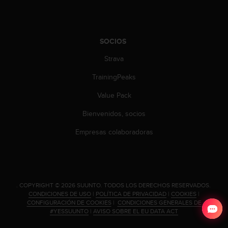
d
e
a
c
SOCIOS
c
e
Strava
s
i
TrainingPeaks
b
i
Value Pack
l
Bienvenidos, socios
i
d
Empresas colaboradoras
a
d
.
P
o
.
COPYRIGHT © 2026 SUUNTO.
TODOS LOS DERECHOS RESERVADOS.
n
CONDICIONES DE USO
|
POLÍTICA DE PRIVACIDAD
|
COOKIES
|
t
CONFIGURACIÓN DE COOKIES
|
CONDICIONES GENERALES DE
e
#YESSUUNTO
|
AVISO SOBRE EL EU DATA ACT
e
n