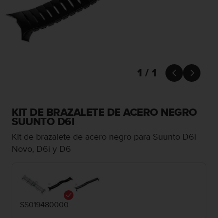
m
i
s
o
d
e
a
l
1 / 1


c
a
n
z
KIT DE BRAZALETE DE ACERO NEGRO
a
SUUNTO D6I
r
Kit de brazalete de acero negro para Suunto D6i
e
l
Novo, D6i y D6
n
i
v
e
l
SS019480000
d
e