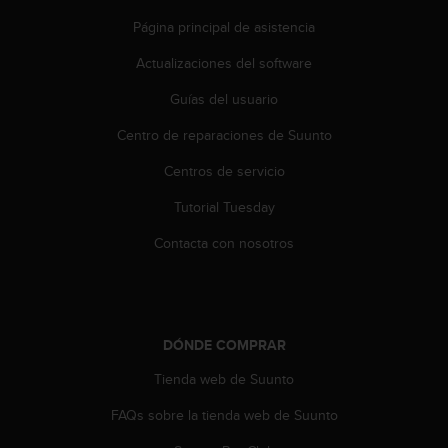
t
A
Página principal de asistencia
c
c
Actualizaciones del software
e
Guías del usuario
s
s
Centro de reparaciones de Suunto
i
b
Centros de servicio
i
l
Tutorial Tuesday
i
t
Contacta con nosotros
y
G
u
i
d
DÓNDE COMPRAR
e
Tienda web de Suunto
l
i
FAQs sobre la tienda web de Suunto
n
e