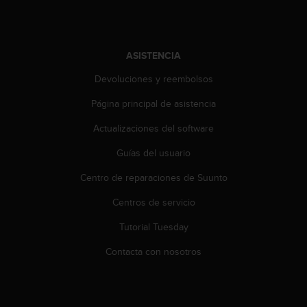
c
o
n
t
ASISTENCIA
e
n
Devoluciones y reembolsos
i
d
Página principal de asistencia
o
Actualizaciones del software
w
e
Guías del usuario
b
(
Centro de reparaciones de Suunto
W
e
Centros de servicio
b
C
Tutorial Tuesday
o
Contacta con nosotros
n
t
e
n