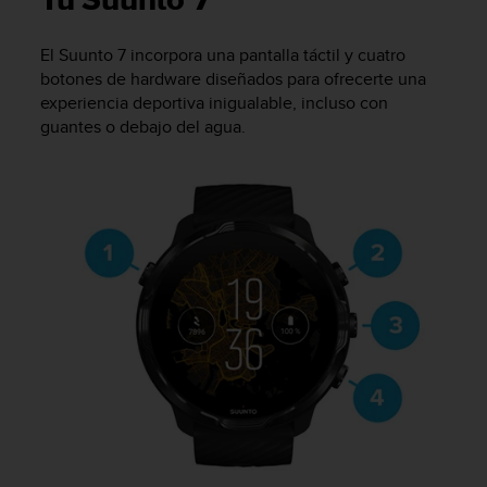
Tu Suunto 7
m
i
s
El
Suunto 7
incorpora una pantalla táctil y cuatro
o
botones de hardware diseñados para ofrecerte una
d
experiencia deportiva inigualable, incluso con
e
guantes o debajo del agua.
a
l
c
a
n
z
a
r
e
l
n
i
v
e
l
d
e