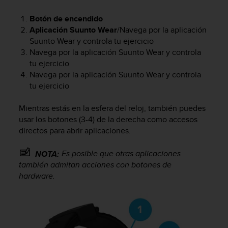
c
o
Botón de encendido
n
Aplicación Suunto Wear
/Navega por la aplicación
f
Suunto Wear y controla tu ejercicio
o
Navega por la aplicación Suunto Wear y controla
r
tu ejercicio
m
Navega por la aplicación Suunto Wear y controla
i
tu ejercicio
d
a
Mientras estás en la esfera del reloj, también puedes
d
A
usar los botones (3-4) de la derecha como accesos
A
directos para abrir aplicaciones.
e
n
Es posible que otras aplicaciones
NOTA:
e
también admitan acciones con botones de
s
hardware.
t
e
s
i
t