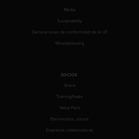
s
Media
,
W
Sustainability
C
A
Declaraciones de conformidad de la UE
G
)
Whistleblowing
2
.
0
y
o
SOCIOS
t
r
Strava
a
TrainingPeaks
s
n
Value Pack
o
r
Bienvenidos, socios
m
a
Empresas colaboradoras
s