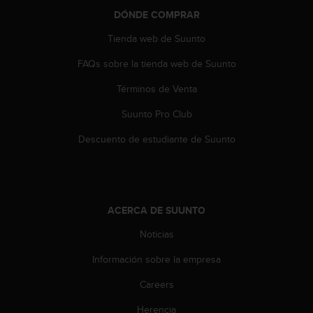
t
A
DÓNDE COMPRAR
c
Tienda web de Suunto
c
e
FAQs sobre la tienda web de Suunto
s
s
Términos de Venta
i
b
Suunto Pro Club
i
Descuento de estudiante de Suunto
l
i
t
y
G
u
ACERCA DE SUUNTO
i
Noticias
d
e
Información sobre la empresa
l
i
Careers
n
e
Herencia