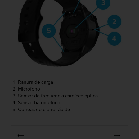
i
o
w
e
b
d
e
a
c
u
e
r
d
Ranura de carga
o
c
Micrófono
o
Sensor de frecuencia cardíaca óptica
n
Sensor barométrico
l
Correas de cierre rápido
a
s
P
a
u