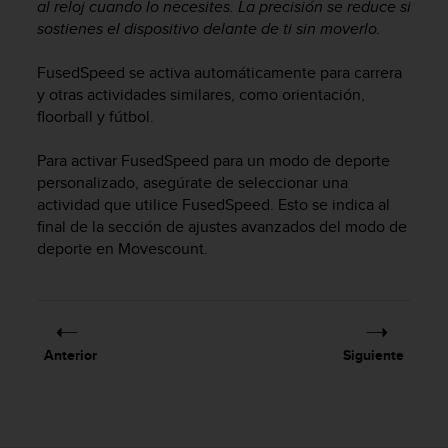
i
al reloj cuando lo necesites. La precisión se reduce si
o
sostienes el dispositivo delante de ti sin moverlo.
w
e
FusedSpeed se activa automáticamente para carrera
b
y otras actividades similares, como orientación,
d
floorball y fútbol.
e
a
Para activar FusedSpeed para un modo de deporte
c
personalizado, asegúrate de seleccionar una
u
actividad que utilice FusedSpeed. Esto se indica al
e
final de la sección de ajustes avanzados del modo de
r
d
deporte en Movescount.
o
c
o
n
l
Anterior
Siguiente
a
s
P
a
u