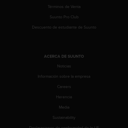
t
A
Términos de Venta
c
Suunto Pro Club
c
e
Descuento de estudiante de Suunto
s
s
i
b
i
ACERCA DE SUUNTO
l
i
Noticias
t
y
Información sobre la empresa
G
u
Careers
i
Herencia
d
e
Media
l
i
Sustainability
n
e
Declaraciones de conformidad de la UE