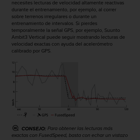
necesites lecturas de velocidad altamente reactivas
c
durante el entrenamiento, por ejemplo, al correr
o
sobre terrenos irregulares o durante un
n
f
entrenamiento de intervalos. Si pierdes
o
temporalmente la señal GPS, por ejemplo,
Suunto
r
Ambit3 Vertical
puede seguir mostrando lecturas de
m
velocidad exactas con ayuda del acelerómetro
i
calibrado por GPS.
d
a
d
A
A
e
n
e
s
t
e
s
Para obtener las lecturas más
CONSEJO:
i
exactas con FusedSpeed, basta con echar un vistazo
t