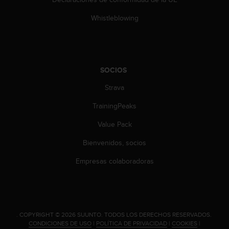
s
,
Whistleblowing
W
C
A
G
)
SOCIOS
2
Strava
.
0
TrainingPeaks
y
o
Value Pack
t
r
Bienvenidos, socios
a
s
Empresas colaboradoras
n
o
r
m
a
.
COPYRIGHT © 2026 SUUNTO.
TODOS LOS DERECHOS RESERVADOS.
s
CONDICIONES DE USO
|
POLÍTICA DE PRIVACIDAD
|
COOKIES
|