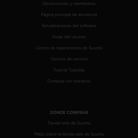
c
Devoluciones y reembolsos
o
Página principal de asistencia
n
t
Actualizaciones del software
e
n
Guías del usuario
i
d
Centro de reparaciones de Suunto
o
w
Centros de servicio
e
Tutorial Tuesday
b
(
Contacta con nosotros
W
e
b
C
o
DÓNDE COMPRAR
n
t
Tienda web de Suunto
e
n
FAQs sobre la tienda web de Suunto