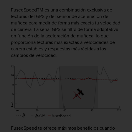
m
i
FusedSpeed
TM
es una combinación exclusiva de
s
lecturas del GPS y del sensor de aceleración de
o
muñeca para medir de forma más exacta tu velocidad
d
de carrera. La señal GPS se filtra de forma adaptativa
e
en función de la aceleración de muñeca, lo que
a
l
proporciona lecturas más exactas a velocidades de
c
carrera estables y respuestas más rápidas a los
a
cambios de velocidad.
n
z
a
r
e
l
n
i
v
e
l
d
FusedSpeed te ofrece máximos beneficios cuando
e