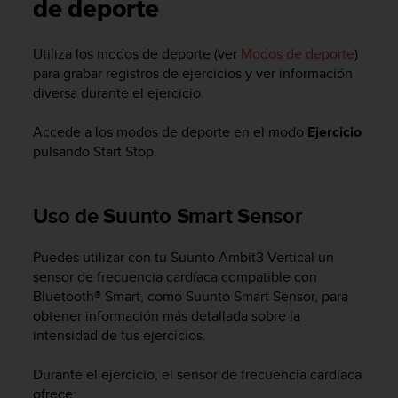
m
de deporte
i
s
Utiliza los modos de deporte (ver
Modos de deporte
)
o
para grabar registros de ejercicios y ver información
d
e
diversa durante el ejercicio.
a
l
Accede a los modos de deporte en el modo
Ejercicio
c
pulsando
Start Stop
.
a
n
z
Uso de Suunto Smart Sensor
a
r
e
Puedes utilizar con tu
Suunto Ambit3 Vertical
un
l
sensor de frecuencia cardíaca compatible con
n
Bluetooth® Smart, como Suunto Smart Sensor, para
i
obtener información más detallada sobre la
v
intensidad de tus ejercicios.
e
l
Durante el ejercicio, el sensor de frecuencia cardíaca
d
e
ofrece: