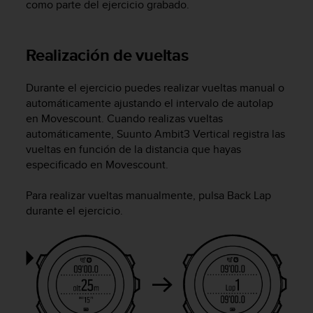
como parte del ejercicio grabado.
n
t
o
d
Realización de vueltas
e
S
Durante el ejercicio puedes realizar vueltas manual o
e
automáticamente ajustando el intervalo de autolap
r
en Movescount. Cuando realizas vueltas
v
i
automáticamente,
Suunto Ambit3 Vertical
registra las
c
vueltas en función de la distancia que hayas
i
especificado en Movescount.
o
a
Para realizar vueltas manualmente, pulsa
Back Lap
l
durante el ejercicio.
C
l
i
e
n
t
e