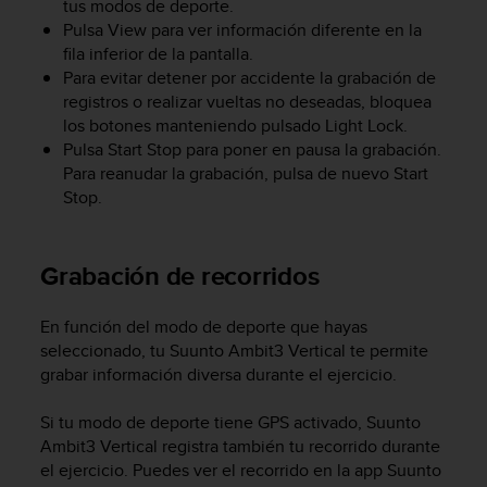
tus modos de deporte.
c
Pulsa
View
para ver información diferente en la
o
fila inferior de la pantalla.
n
Para evitar detener por accidente la grabación de
t
registros o realizar vueltas no deseadas, bloquea
a
los botones manteniendo pulsado
Light Lock
.
c
Pulsa
Start Stop
para poner en pausa la grabación.
t
o
Para reanudar la grabación, pulsa de nuevo
Start
c
Stop
.
o
n
e
Grabación de recorridos
l
d
e
En función del modo de deporte que hayas
p
seleccionado, tu
Suunto Ambit3 Vertical
te permite
a
grabar información diversa durante el ejercicio.
r
t
Si tu modo de deporte tiene GPS activado,
Suunto
a
Ambit3 Vertical
registra también tu recorrido durante
m
el ejercicio. Puedes ver el recorrido en la app Suunto
e