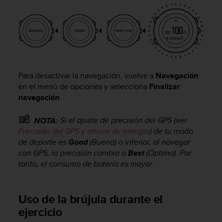
i
e
n
e
s
a
l
g
Para desactivar la navegación, vuelve a
Navegación
ú
en el menú de opciones y selecciona
Finalizar
n
navegación
.
p
r
Si el ajuste de precisión del GPS (ver
NOTA:
o
Precisión del GPS y ahorro de energía
) de tu modo
b
de deporte es
Good
(Buena) o inferior, al navegar
l
e
con GPS, la precisión cambia a
Best
(Óptima). Por
m
tanto, el consumo de batería es mayor.
a
p
a
Uso de la brújula durante el
r
ejercicio
a
a