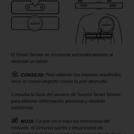
c
o
n
t
e
n
i
d
o
El Smart Sensor se enciende automáticamente al
w
detectar un latido.
e
b
Para obtener los mejores resultados,
(
CONSEJO:
W
lleva la correa pegada contra la piel desnuda.
e
b
Consulta la Guía del usuario de Suunto Smart Sensor
C
para obtener información adicional y resolver
o
problemas.
n
t
La piel seca bajo los electrodos del
NOTA:
e
cinturón, el cinturón suelto y las prendas de
n