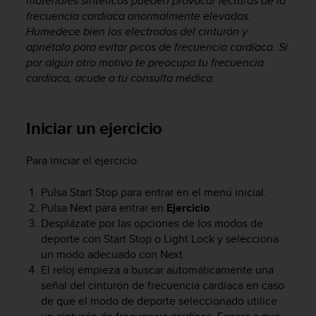
materiales sintéticos pueden provocar lecturas de la
t
frecuencia cardíaca anormalmente elevadas.
A
c
Humedece bien los electrodos del cinturón y
c
apriétalo para evitar picos de frecuencia cardíaca. Si
e
por algún otro motivo te preocupa tu frecuencia
s
cardíaca, acude a tu consulta médica.
s
i
b
Iniciar un ejercicio
i
l
i
Para iniciar el ejercicio:
t
y
Pulsa
Start Stop
para entrar en el menú inicial.
G
Pulsa
Next
para entrar en
Ejercicio
.
u
Desplázate por las opciones de los modos de
i
deporte con
Start Stop
o
Light Lock
y selecciona
d
un modo adecuado con
Next
.
e
El reloj empieza a buscar automáticamente una
l
i
señal del cinturón de frecuencia cardíaca en caso
n
de que el modo de deporte seleccionado utilice
e