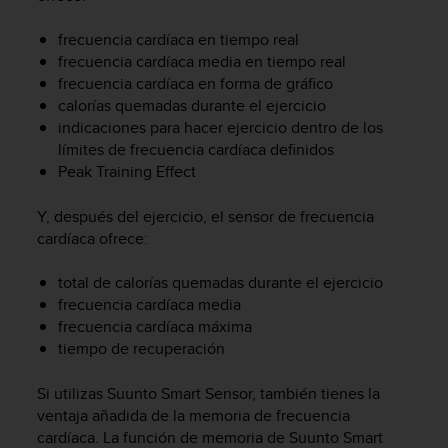
c
o
frecuencia cardíaca en tiempo real
n
frecuencia cardíaca media en tiempo real
f
frecuencia cardíaca en forma de gráfico
o
calorías quemadas durante el ejercicio
r
indicaciones para hacer ejercicio dentro de los
m
límites de frecuencia cardíaca definidos
i
Peak Training Effect
d
a
d
Y, después del ejercicio, el sensor de frecuencia
A
cardíaca ofrece:
A
e
total de calorías quemadas durante el ejercicio
n
frecuencia cardíaca media
e
frecuencia cardíaca máxima
s
tiempo de recuperación
t
e
Si utilizas Suunto Smart Sensor, también tienes la
s
i
ventaja añadida de la memoria de frecuencia
t
cardíaca. La función de memoria de Suunto Smart