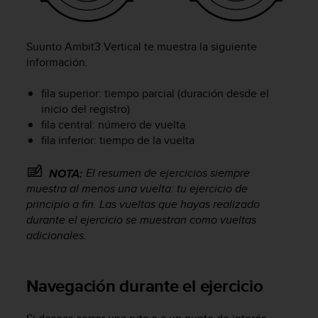
e
n
E
E
Suunto Ambit3 Vertical
te muestra la siguiente
.
información:
U
fila superior: tiempo parcial (duración desde el
U
inicio del registro)
.
fila central: número de vuelta
e
fila inferior: tiempo de la vuelta
n
e
l
El resumen de ejercicios siempre
NOTA:
+
muestra al menos una vuelta: tu ejercicio de
1
principio a fin. Las vueltas que hayas realizado
8
durante el ejercicio se muestran como vueltas
5
adicionales.
5
2
5
Navegación durante el ejercicio
8
0
9