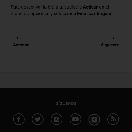
n
Para desactivar la brújula, vuelve a
Activar
en el
t
menú de opciones y selecciona
Finalizar brújula
.
e
n
i
d
a
e
Anterior
Siguiente
n
e
s
t
e
s
i
t
i
o
SÍGUENOS
w
e
b
.