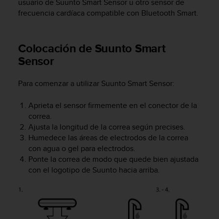
usuario de Suunto Smart Sensor u otro sensor de
t
frecuencia cardíaca compatible con Bluetooth Smart.
a
s
d
Colocación de Suunto Smart
e
Sensor
a
c
c
Para comenzar a utilizar Suunto Smart Sensor:
e
s
Aprieta el sensor firmemente en el conector de la
i
correa.
b
i
Ajusta la longitud de la correa según precises.
l
Humedece las áreas de electrodos de la correa
i
con agua o gel para electrodos.
d
Ponte la correa de modo que quede bien ajustada
a
con el logotipo de Suunto hacia arriba.
d
p
a
r
a