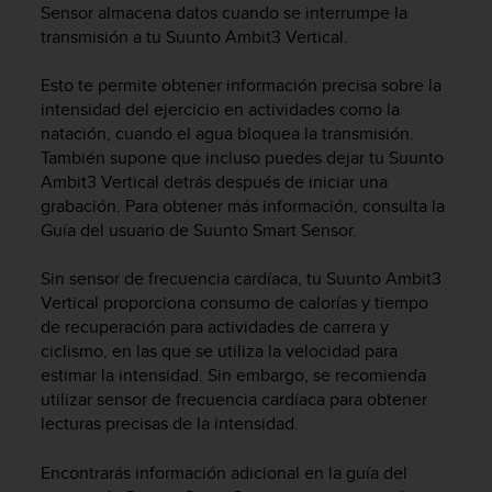
i
Sensor almacena datos cuando se interrumpe la
o
transmisión a tu
Suunto Ambit3 Vertical
.
w
e
Esto te permite obtener información precisa sobre la
b
intensidad del ejercicio en actividades como la
d
natación, cuando el agua bloquea la transmisión.
e
También supone que incluso puedes dejar tu
Suunto
a
Ambit3 Vertical
detrás después de iniciar una
c
u
grabación. Para obtener más información, consulta la
e
Guía del usuario de Suunto Smart Sensor.
r
d
Sin sensor de frecuencia cardíaca, tu
Suunto Ambit3
o
Vertical
proporciona consumo de calorías y tiempo
c
de recuperación para actividades de carrera y
o
ciclismo, en las que se utiliza la velocidad para
n
estimar la intensidad. Sin embargo, se recomienda
l
utilizar sensor de frecuencia cardíaca para obtener
a
lecturas precisas de la intensidad.
s
P
a
Encontrarás información adicional en la guía del
u