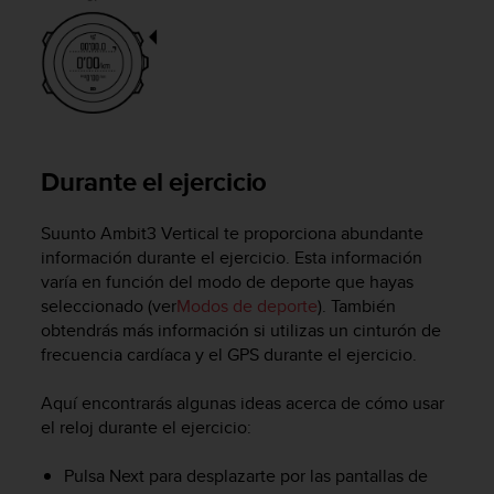
d
e
a
c
c
e
s
i
Durante el ejercicio
b
i
l
Suunto Ambit3 Vertical
te proporciona abundante
i
información durante el ejercicio. Esta información
d
varía en función del modo de deporte que hayas
a
seleccionado (ver
Modos de deporte
). También
d
obtendrás más información si utilizas un cinturón de
.
frecuencia cardíaca y el GPS durante el ejercicio.
P
o
Aquí encontrarás algunas ideas acerca de cómo usar
n
t
el reloj durante el ejercicio:
e
e
Pulsa
Next
para desplazarte por las pantallas de
n