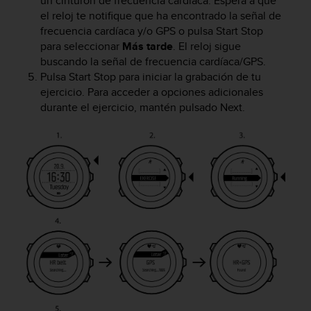
un cinturón de frecuencia cardíaca. Espera a que
s
el reloj te notifique que ha encontrado la señal de
,
frecuencia cardíaca y/o GPS o pulsa
Start Stop
W
para seleccionar
Más tarde
. El reloj sigue
C
buscando la señal de frecuencia cardíaca/GPS.
A
Pulsa
Start Stop
para iniciar la grabación de tu
G
ejercicio. Para acceder a opciones adicionales
)
durante el ejercicio, mantén pulsado
Next
.
2
.
0
y
o
t
r
a
s
n
o
r
m
a
s