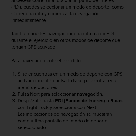
Si deseas correr una ruta o a un punto de interés
0
(PDI), puedes seleccionar un modo de deporte, como
0
Correr una ruta y comenzar la navegación
(
inmediatamente.
l
l
También puedes navegar por una ruta o a un PDI
a
durante el ejercicio en otros modos de deporte que
m
a
tengan GPS activado.
d
a
Para navegar durante el ejercicio:
g
r
Si te encuentras en un modo de deporte con GPS
a
activado, mantén pulsado
Next
para entrar en el
t
menú de opciones.
u
Pulsa
Next
para seleccionar
navegación
.
i
Desplázate hasta
PDI (Puntos de Interés)
o
Rutas
t
con
Light Lock
y selecciona con
Next
.
a
)
Las indicaciones de navegación se muestran
s
como última pantalla del modo de deporte
i
seleccionado.
t