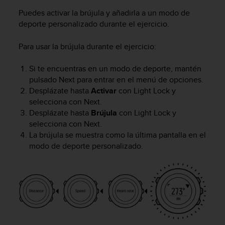
c
Puedes activar la brújula y añadirla a un modo de
c
deporte personalizado durante el ejercicio.
e
d
Para usar la brújula durante el ejercicio:
e
r
Si te encuentras en un modo de deporte, mantén
a
pulsado
Next
para entrar en el menú de opciones.
l
a
Desplázate hasta
Activar
con
Light Lock
y
i
selecciona con
Next
.
n
Desplázate hasta
Brújula
con
Light Lock
y
f
selecciona con
Next
.
o
La brújula se muestra como la última pantalla en el
r
modo de deporte personalizado.
m
a
c
i
ó
n
c
o