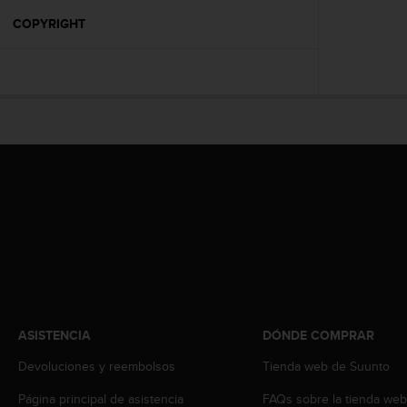
i
o
COPYRIGHT
w
e
b
d
e
a
c
u
e
r
d
o
c
o
n
l
a
ASISTENCIA
DÓNDE COMPRAR
s
Devoluciones y reembolsos
Tienda web de Suunto
P
a
Página principal de asistencia
FAQs sobre la tienda we
u