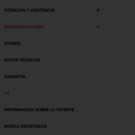
c
o
ATENCIÓN Y ASISTENCIA
n
f
ESPECIFICACIONES
o
r
m
ICONOS
i
d
a
DATOS TÉCNICOS
d
A
A
GARANTÍA
e
n
CE
e
s
t
INFORMACIÓN SOBRE LA PATENTE
e
s
i
MARCA REGISTRADA
t