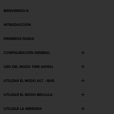
m
i
s
BIENVENIDO/A
o
d
INTRODUCCIÓN
e
a
l
PRIMEROS PASOS
c
a
n
CONFIGURACIÓN GENERAL
z
a
r
USO DEL MODO TIME (HORA)
e
l
UTILIZAR EL MODO ALT. - BAR.
n
i
v
UTILIZAR EL MODO BRÚJULA
e
l
d
UTILIZAR LA MEMORIA
e