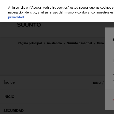
S
S
u
Al hacer clic en “Aceptar todas las cookies”, usted acepta que las cookies 
u
navegación del sitio, analizar el uso del mismo, y colaborar con nuestros e
privacidad
n
t
o
m
a
n
Página principal
Asistencia
Suunto Essential
Guía de usu
t
i
e
n
e
s
u
Índice
Inicio
Espec
c
o
m
INICIO
p
r
o
SEGURIDAD