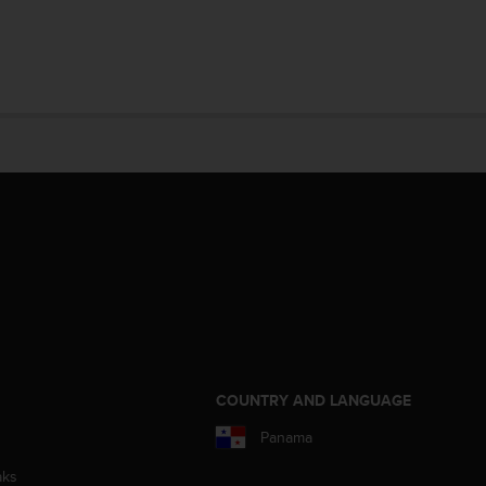
COUNTRY AND LANGUAGE
Panama
aks