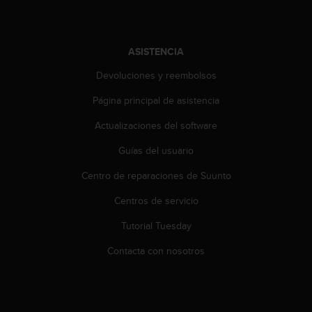
t
A
c
c
ASISTENCIA
e
s
Devoluciones y reembolsos
s
i
Página principal de asistencia
b
Actualizaciones del software
i
l
Guías del usuario
i
t
Centro de reparaciones de Suunto
y
G
Centros de servicio
u
i
Tutorial Tuesday
d
Contacta con nosotros
e
l
i
n
e