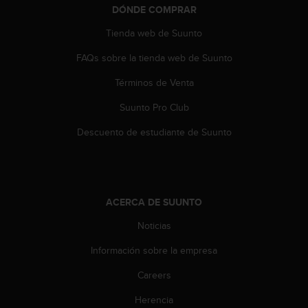
s
DÓNDE COMPRAR
,
Tienda web de Suunto
W
C
FAQs sobre la tienda web de Suunto
A
G
Términos de Venta
)
2
Suunto Pro Club
.
Descuento de estudiante de Suunto
0
y
o
t
r
a
ACERCA DE SUUNTO
s
Noticias
n
o
Información sobre la empresa
r
m
Careers
a
s
Herencia