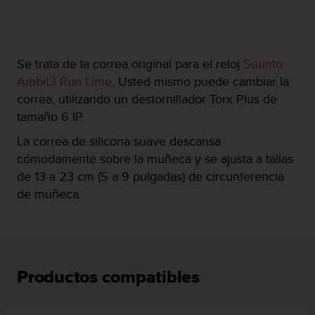
c
o
n
f
Se trata de la correa original para el reloj
Suunto
o
r
Ambit3 Run Lime
. Usted mismo puede cambiar la
m
correa, utilizando un destornillador Torx Plus de
i
tamaño 6 IP.
d
a
La correa de silicona suave descansa
d
cómodamente sobre la muñeca y se ajusta a tallas
A
de 13 a 23 cm (5 a 9 pulgadas) de circunferencia
A
e
de muñeca.
n
e
s
t
e
Productos compatibles
s
i
t