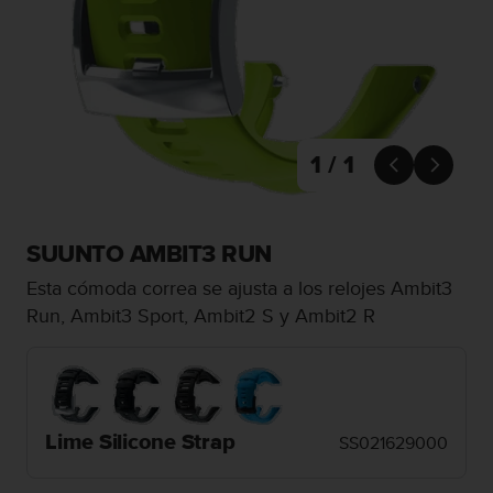
m
i
s
o
d
e
a
l
1 / 1


c
a
n
z
SUUNTO AMBIT3 RUN
a
Esta cómoda correa se ajusta a los relojes Ambit3
r
e
Run, Ambit3 Sport, Ambit2 S y Ambit2 R
l
n
i
v
e
Lime Silicone Strap
l
SS021629000
d
e