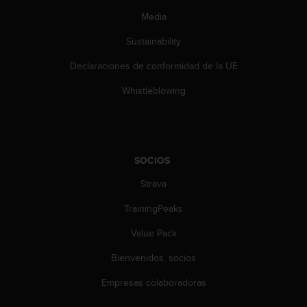
d
Media
e
a
Sustainability
c
c
Declaraciones de conformidad de la UE
e
s
Whistleblowing
i
b
i
l
i
SOCIOS
d
a
Strava
d
TrainingPeaks
.
P
Value Pack
o
n
Bienvenidos, socios
t
e
Empresas colaboradoras
e
n