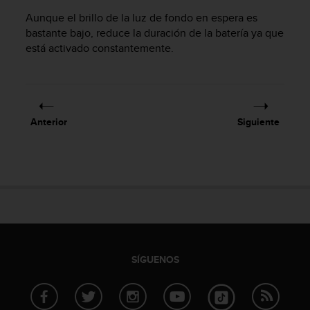
i
Aunque el brillo de la luz de fondo en espera es
o
w
bastante bajo, reduce la duración de la batería ya que
e
está activado constantemente.
b
d
e
a
c
Anterior
Siguiente
u
e
r
d
o
c
o
n
l
a
SÍGUENOS
s
P
a
u