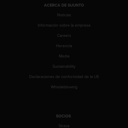
t
ACERCA DE SUUNTO
A
c
Noticias
c
e
Información sobre la empresa
s
s
Careers
i
Herencia
b
i
Media
l
i
Sustainability
t
y
Declaraciones de conformidad de la UE
G
u
Whistleblowing
i
d
e
l
i
SOCIOS
n
Strava
e