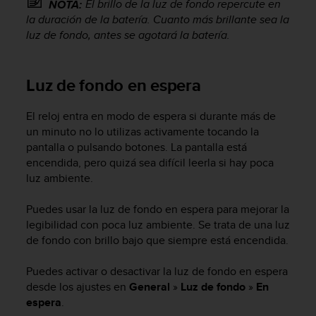
El brillo de la luz de fondo repercute en
NOTA:
c
la duración de la batería. Cuanto más brillante sea la
o
luz de fondo, antes se agotará la batería.
n
f
o
r
Luz de fondo en espera
m
i
El reloj entra en modo de espera si durante más de
d
un minuto no lo utilizas activamente tocando la
a
pantalla o pulsando botones. La pantalla está
d
encendida, pero quizá sea difícil leerla si hay poca
A
luz ambiente.
A
e
n
Puedes usar la luz de fondo en espera para mejorar la
e
legibilidad con poca luz ambiente. Se trata de una luz
s
de fondo con brillo bajo que siempre está encendida.
t
e
Puedes activar o desactivar la luz de fondo en espera
s
desde los ajustes en
General
»
Luz de fondo
»
En
i
espera
.
t