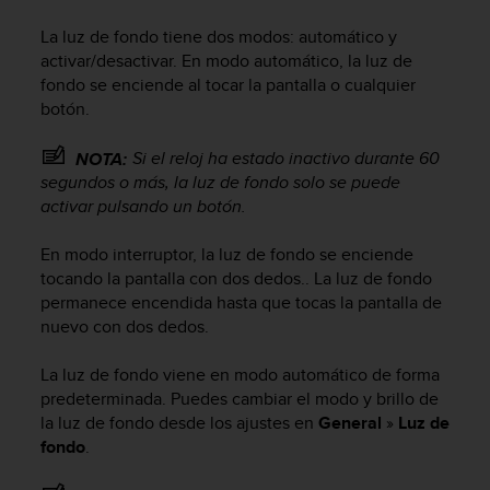
m
i
La luz de fondo tiene dos modos: automático y
s
activar/desactivar. En modo automático, la luz de
o
fondo se enciende al tocar la pantalla o cualquier
d
botón.
e
a
l
Si el reloj ha estado inactivo durante 60
NOTA:
c
segundos o más, la luz de fondo solo se puede
a
activar pulsando un botón.
n
z
En modo interruptor, la luz de fondo se enciende
a
tocando la pantalla con dos dedos.. La luz de fondo
r
permanece encendida hasta que tocas la pantalla de
e
nuevo con dos dedos.
l
n
i
La luz de fondo viene en modo automático de forma
v
predeterminada. Puedes cambiar el modo y brillo de
e
la luz de fondo desde los ajustes en
General
»
Luz de
l
fondo
.
d
e