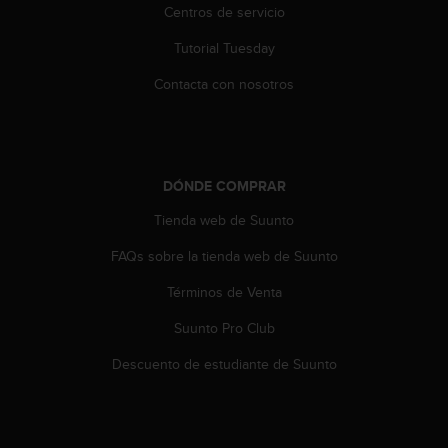
c
Centros de servicio
o
Tutorial Tuesday
n
t
Contacta con nosotros
e
n
i
d
o
DÓNDE COMPRAR
w
e
Tienda web de Suunto
b
(
FAQs sobre la tienda web de Suunto
W
e
Términos de Venta
b
Suunto Pro Club
C
o
Descuento de estudiante de Suunto
n
t
e
n