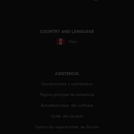
t
a
s
d
e
COUNTRY AND LANGUAGE
a
c
Peru
c
e
s
i
b
ASISTENCIA
i
l
Devoluciones y reembolsos
i
Página principal de asistencia
d
a
Actualizaciones del software
d
p
Guías del usuario
a
r
Centro de reparaciones de Suunto
a