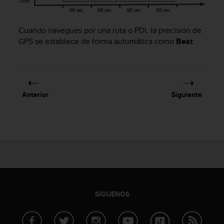
t
a
s
Cuando navegues por una ruta o PDI, la precisión de
d
GPS se establece de forma automática como
Best
.
e
a
c
c
e
Anterior
Siguiente
s
i
b
i
l
i
d
a
d
p
SÍGUENOS
a
r
a