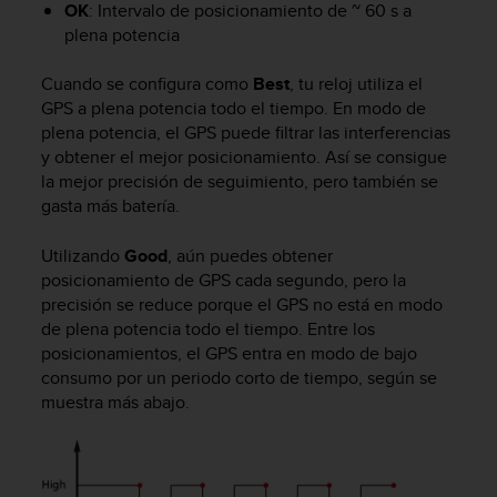
OK
: Intervalo de posicionamiento de ~ 60 s a
c
plena potencia
o
n
f
Cuando se configura como
Best
, tu reloj utiliza el
o
GPS a plena potencia todo el tiempo. En modo de
r
plena potencia, el GPS puede filtrar las interferencias
m
y obtener el mejor posicionamiento. Así se consigue
i
la mejor precisión de seguimiento, pero también se
d
gasta más batería.
a
d
Utilizando
Good
, aún puedes obtener
A
posicionamiento de GPS cada segundo, pero la
A
precisión se reduce porque el GPS no está en modo
e
n
de plena potencia todo el tiempo. Entre los
e
posicionamientos, el GPS entra en modo de bajo
s
consumo por un periodo corto de tiempo, según se
t
muestra más abajo.
e
s
i
t