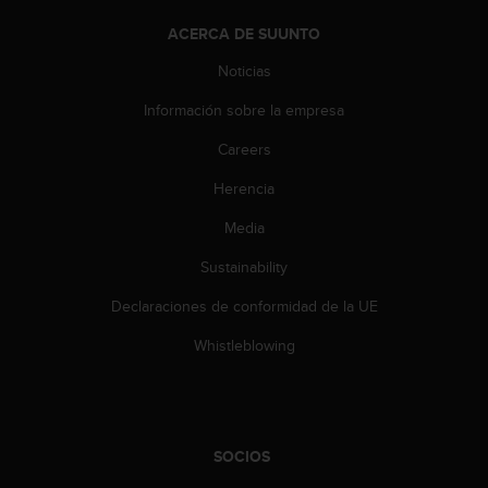
s
ACERCA DE SUUNTO
,
W
Noticias
C
A
Información sobre la empresa
G
)
Careers
2
Herencia
.
0
Media
y
o
Sustainability
t
r
Declaraciones de conformidad de la UE
a
s
Whistleblowing
n
o
r
m
a
SOCIOS
s