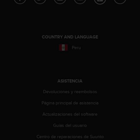
c
o
n
t
e
n
COUNTRY AND LANGUAGE
i
d
Peru
o
w
e
b
(
ASISTENCIA
W
e
Devoluciones y reembolsos
b
Página principal de asistencia
C
o
Actualizaciones del software
n
t
Guías del usuario
e
n
Centro de reparaciones de Suunto