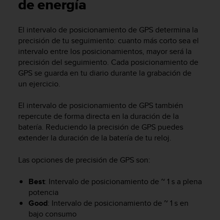
m
de energía
i
s
El intervalo de posicionamiento de GPS determina la
o
precisión de tu seguimiento: cuanto más corto sea el
d
e
intervalo entre los posicionamientos, mayor será la
a
precisión del seguimiento. Cada posicionamiento de
l
GPS se guarda en tu diario durante la grabación de
c
un ejercicio.
a
n
El intervalo de posicionamiento de GPS también
z
repercute de forma directa en la duración de la
a
batería. Reduciendo la precisión de GPS puedes
r
extender la duración de la batería de tu reloj.
e
l
n
Las opciones de precisión de GPS son:
i
v
Best
: Intervalo de posicionamiento de ~ 1 s a plena
e
potencia
l
Good
: Intervalo de posicionamiento de ~ 1 s en
d
bajo consumo
e