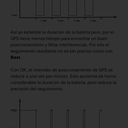
i
o
w
e
b
d
Así se extiende la duración de la batería pero, por el
e
GPS tiene menos tiempo para encontrar un buen
a
posicionamiento y filtrar interferencias. Por ello el
c
seguimiento resultante no es tan preciso como con
u
Best
.
e
r
Con OK, el intervalo de posicionamiento de GPS se
d
o
reduce a una vez por minuto. Esto aumenta de forma
c
considerable la duración de la batería, pero reduce la
o
precisión del seguimiento.
n
l
a
s
P
a
u