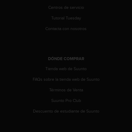
t
A
Centros de servicio
c
Tutorial Tuesday
c
e
Contacta con nosotros
s
s
i
b
i
DÓNDE COMPRAR
l
i
Tienda web de Suunto
t
y
FAQs sobre la tienda web de Suunto
G
u
Términos de Venta
i
Suunto Pro Club
d
e
Descuento de estudiante de Suunto
l
i
n
e