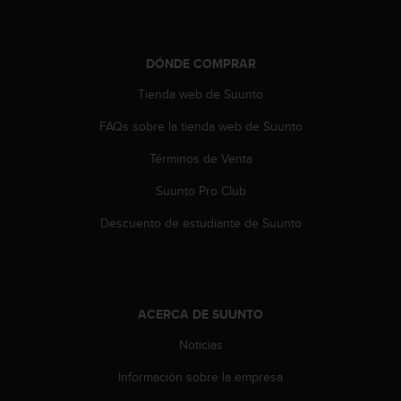
t
a
s
DÓNDE COMPRAR
d
e
Tienda web de Suunto
a
c
FAQs sobre la tienda web de Suunto
c
e
Términos de Venta
s
Suunto Pro Club
i
b
Descuento de estudiante de Suunto
i
l
i
d
a
ACERCA DE SUUNTO
d
p
Noticias
a
r
Información sobre la empresa
a