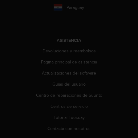
i
Paraguay
o
w
e
b
d
e
ASISTENCIA
a
c
Devoluciones y reembolsos
u
Página principal de asistencia
e
r
Actualizaciones del software
d
o
Guías del usuario
c
o
Centro de reparaciones de Suunto
n
l
Centros de servicio
a
Tutorial Tuesday
s
P
Contacta con nosotros
a
u