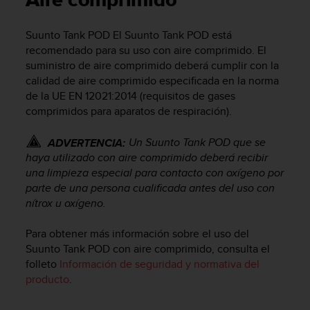
Aire comprimido
m
i
s
Suunto Tank POD
El
Suunto Tank POD
está
o
recomendado para su uso con aire comprimido. El
d
suministro de aire comprimido deberá cumplir con la
e
calidad de aire comprimido especificada en la norma
a
de la UE EN 12021:2014 (requisitos de gases
l
comprimidos para aparatos de respiración).
c
a
n
Un
Suunto Tank POD
que se
ADVERTENCIA:
z
haya utilizado con aire comprimido deberá recibir
a
una limpieza especial para contacto con oxígeno por
r
parte de una persona cualificada antes del uso con
e
nítrox u oxígeno.
l
n
Para obtener más información sobre el uso del
i
Suunto Tank POD
con aire comprimido, consulta el
v
folleto
Información de seguridad y normativa del
e
l
producto
.
d
e