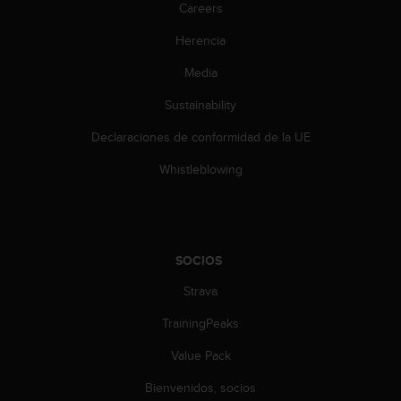
c
Careers
o
Herencia
n
t
Media
e
n
Sustainability
i
d
Declaraciones de conformidad de la UE
o
w
Whistleblowing
e
b
(
W
e
SOCIOS
b
Strava
C
o
TrainingPeaks
n
t
Value Pack
e
n
Bienvenidos, socios