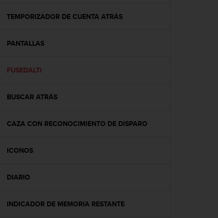
c
o
TEMPORIZADOR DE CUENTA ATRÁS
n
f
PANTALLAS
o
r
m
FUSEDALTI
i
d
a
BUSCAR ATRÁS
d
A
A
CAZA CON RECONOCIMIENTO DE DISPARO
e
n
ICONOS
e
s
t
DIARIO
e
s
i
INDICADOR DE MEMORIA RESTANTE
t