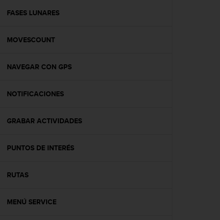
i
o
FASES LUNARES
w
e
MOVESCOUNT
b
d
e
NAVEGAR CON GPS
a
c
u
NOTIFICACIONES
e
r
d
GRABAR ACTIVIDADES
o
c
PUNTOS DE INTERÉS
o
n
l
RUTAS
a
s
P
MENÚ SERVICE
a
u