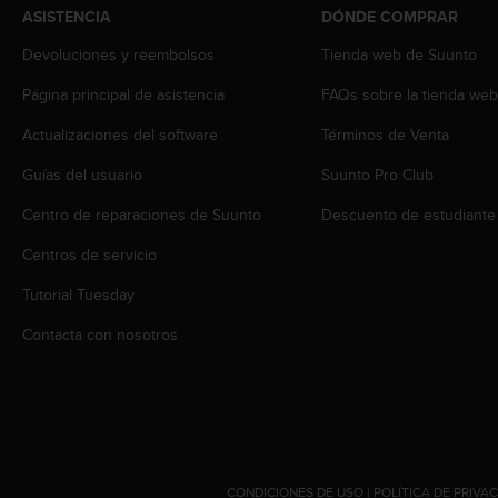
t
ASISTENCIA
DÓNDE COMPRAR
A
c
Devoluciones y reembolsos
Tienda web de Suunto
c
e
Página principal de asistencia
FAQs sobre la tienda we
s
Actualizaciones del software
Términos de Venta
s
i
Guías del usuario
Suunto Pro Club
b
i
Centro de reparaciones de Suunto
Descuento de estudiante
l
i
Centros de servicio
t
y
Tutorial Tuesday
G
Contacta con nosotros
u
i
d
e
l
i
n
e
CONDICIONES DE USO
|
POLÍTICA DE PRIVA