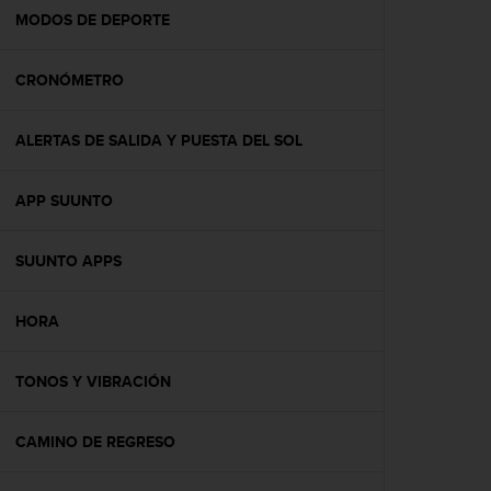
t
MODOS DE DEPORTE
a
s
CRONÓMETRO
d
e
a
ALERTAS DE SALIDA Y PUESTA DEL SOL
c
c
e
APP SUUNTO
s
i
b
SUUNTO APPS
i
l
HORA
i
d
a
TONOS Y VIBRACIÓN
d
p
a
CAMINO DE REGRESO
r
a