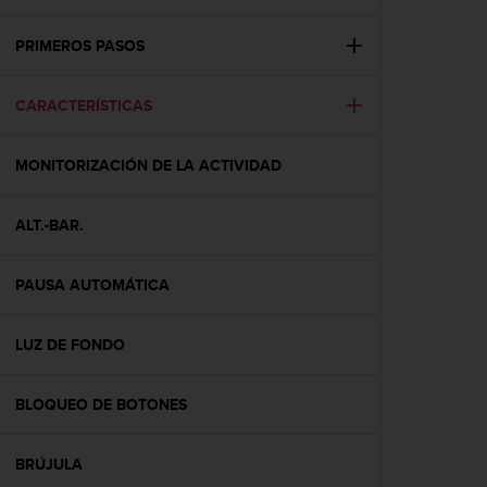
m
i
s
PRIMEROS PASOS
o
d
CARACTERÍSTICAS
e
a
l
MONITORIZACIÓN DE LA ACTIVIDAD
c
a
n
ALT.-BAR.
z
a
r
PAUSA AUTOMÁTICA
e
l
LUZ DE FONDO
n
i
v
BLOQUEO DE BOTONES
e
l
d
BRÚJULA
e