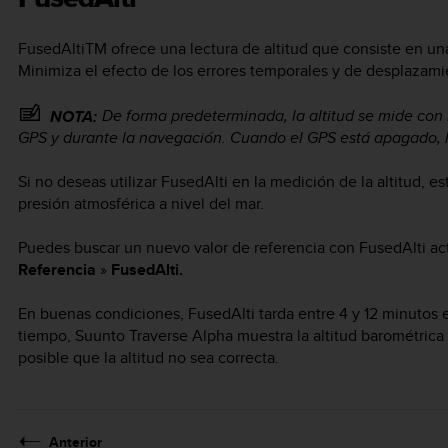
FusedAlti
TM
ofrece una lectura de altitud que consiste en un
Minimiza el efecto de los errores temporales y de desplazamien
De forma predeterminada, la altitud se mide con 
NOTA:
GPS y durante la navegación. Cuando el GPS está apagado, la
Si no deseas utilizar FusedAlti en la medición de la altitud, es
presión atmosférica a nivel del mar.
Puedes buscar un nuevo valor de referencia con FusedAlti a
Referencia
»
FusedAlti.
En buenas condiciones, FusedAlti tarda entre 4 y 12 minutos 
tiempo,
Suunto Traverse Alpha
muestra la altitud barométrica 
posible que la altitud no sea correcta.
Anterior