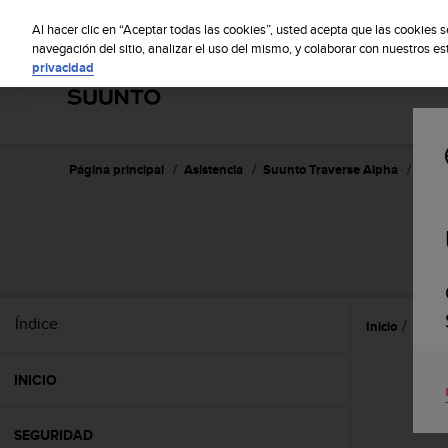
S
S
u
Al hacer clic en “Aceptar todas las cookies”, usted acepta que las cookies 
u
navegación del sitio, analizar el uso del mismo, y colaborar con nuestros e
privacidad
n
t
o
m
a
n
Página principal
Asistencia
Suunto Traverse Alpha
Guía 
t
i
e
S
n
e
s
u
Índice
Inicio
Caract
c
o
m
INICIO
p
r
o
SEGURIDAD