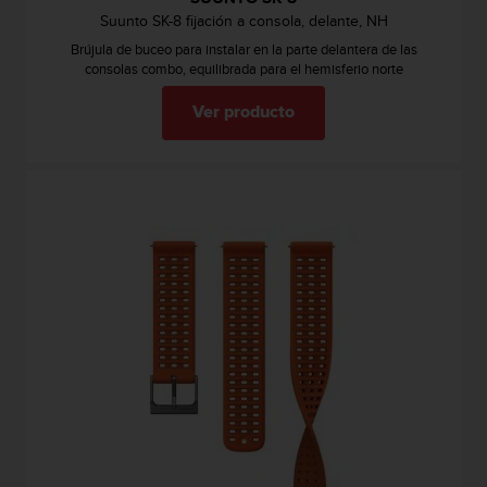
d
Suunto SK-8 fijación a consola, delante, NH
e
a
Brújula de buceo para instalar en la parte delantera de las
consolas combo, equilibrada para el hemisferio norte
c
c
Ver producto
e
s
i
b
i
l
i
d
a
d
.
P
o
n
t
e
e
n