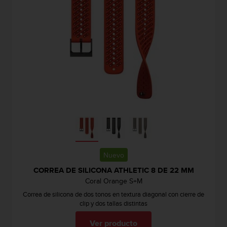
n
t
o
d
e
S
e
r
v
i
c
i
o
a
l
Nuevo
C
l
CORREA DE SILICONA ATHLETIC 8 DE 22 MM
i
Coral Orange S+M
e
Correa de silicona de dos tonos en textura diagonal con cierre de
n
clip y dos tallas distintas
t
e
Ver producto