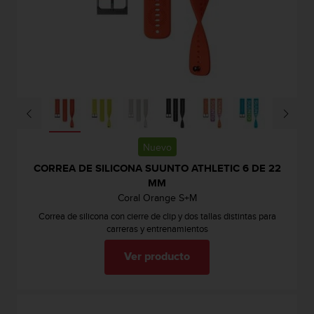
i
e
n
e
s
a
l
g
ú
n
p
Nuevo
r
CORREA DE SILICONA SUUNTO ATHLETIC 6 DE 22
o
MM
b
Coral Orange S+M
l
e
Correa de silicona con cierre de clip y dos tallas distintas para
m
carreras y entrenamientos
a
p
Ver producto
a
r
a
a