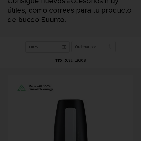
Consigue nuevos accesorios muy
m
i
útiles, como correas para tu producto
s
de buceo Suunto.
o
d
e
a
l
Ordenar por
Filtro
c
a
115
Resultados
n
z
a
r
e
l
n
i
v
e
l
d
e