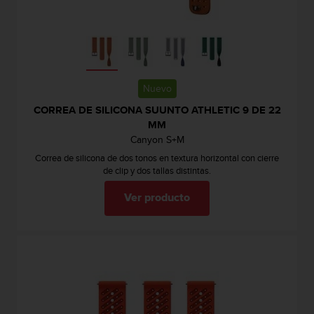
c
o
n
t
a
c
Nuevo
t
CORREA DE SILICONA SUUNTO ATHLETIC 9 DE 22
o
MM
c
o
Canyon S+M
n
Correa de silicona de dos tonos en textura horizontal con cierre
e
de clip y dos tallas distintas.
l
d
Ver producto
e
p
a
r
t
a
m
e