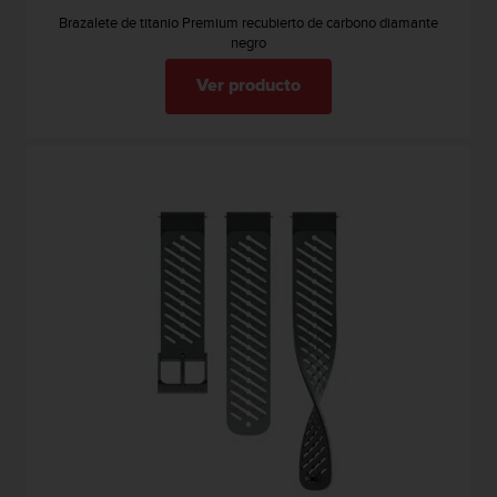
n
Brazalete de titanio Premium recubierto de carbono diamante
t
negro
e
n
Ver producto
i
d
a
e
n
e
s
t
e
s
i
t
i
o
w
e
b
.