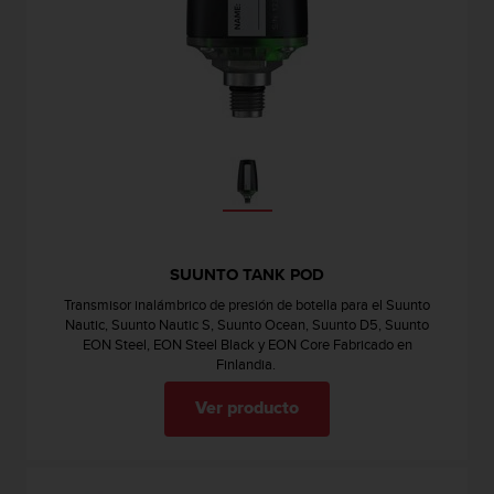
c
o
n
f
o
r
m
i
d
a
d
A
SUUNTO TANK POD
A
e
Transmisor inalámbrico de presión de botella para el Suunto
n
Nautic, Suunto Nautic S, Suunto Ocean, Suunto D5, Suunto
e
EON Steel, EON Steel Black y EON Core Fabricado en
Finlandia.
s
t
Ver producto
e
s
i
t