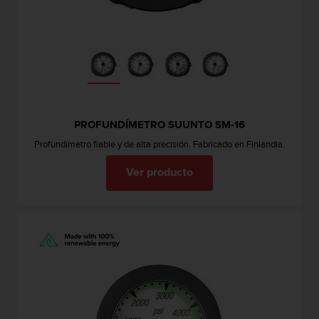
c
o
n
t
e
n
i
d
o
PROFUNDÍMETRO SUUNTO SM-16
w
Profundímetro fiable y de alta precisión. Fabricado en Finlandia.
e
b
Ver producto
(
W
e
b
C
o
n
t
e
n