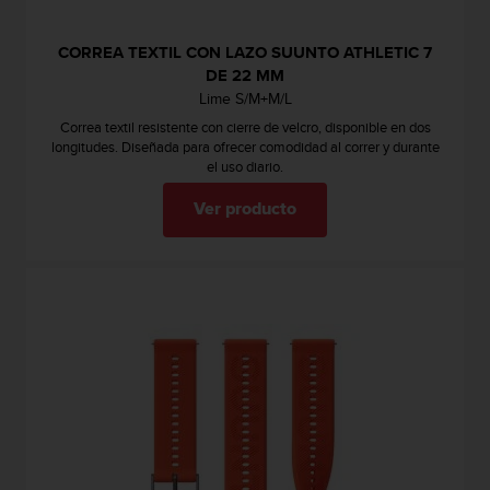
0
0
CORREA TEXTIL CON LAZO SUUNTO ATHLETIC 7
(
DE 22 MM
l
Lime S/M+M/L
l
a
Correa textil resistente con cierre de velcro, disponible en dos
m
longitudes. Diseñada para ofrecer comodidad al correr y durante
el uso diario.
a
d
Ver producto
a
g
r
a
t
u
i
t
a
)
s
i
t