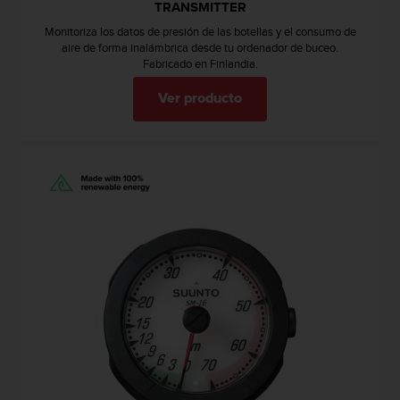
TRANSMITTER
t
Monitoriza los datos de presión de las botellas y el consumo de
a
aire de forma inalámbrica desde tu ordenador de buceo.
s
Fabricado en Finlandia.
d
e
Ver producto
a
c
c
e
s
i
b
i
l
i
d
a
d
p
a
r
a