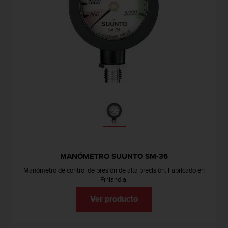
t
A
c
c
e
s
s
i
b
i
l
i
t
y
G
u
MANÓMETRO SUUNTO SM-36
i
Manómetro de control de presión de alta precisión. Fabricado en
d
Finlandia.
e
l
Ver producto
i
n
e