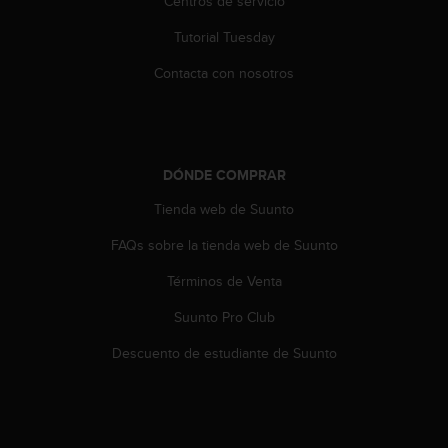
Centros de servicio
i
o
Tutorial Tuesday
w
e
Contacta con nosotros
b
d
e
a
c
DÓNDE COMPRAR
u
e
Tienda web de Suunto
r
FAQs sobre la tienda web de Suunto
d
o
Términos de Venta
c
o
Suunto Pro Club
n
l
Descuento de estudiante de Suunto
a
s
P
a
u