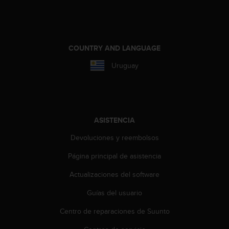
c
o
n
f
o
COUNTRY AND LANGUAGE
r
Uruguay
m
i
d
a
d
A
ASISTENCIA
A
Devoluciones y reembolsos
e
n
Página principal de asistencia
e
s
Actualizaciones del software
t
e
Guías del usuario
s
Centro de reparaciones de Suunto
i
t