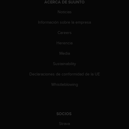
ACERCA DE SUUNTO
t
a
Noticias
s
Información sobre la empresa
d
e
Careers
a
c
Herencia
c
e
Media
s
i
Sustainability
b
Declaraciones de conformidad de la UE
i
l
Whistleblowing
i
d
a
d
p
SOCIOS
a
r
Strava
a