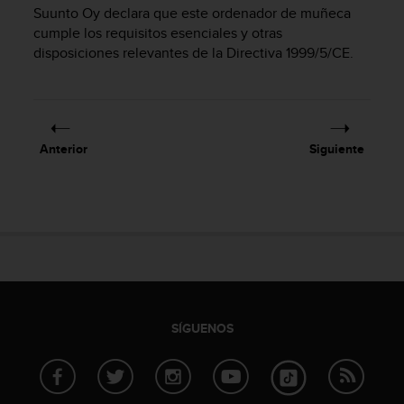
m
Suunto Oy declara que este ordenador de muñeca
i
cumple los requisitos esenciales y otras
s
disposiciones relevantes de la Directiva 1999/5/CE.
o
d
e
a
l
c
Anterior
Siguiente
a
n
z
a
r
e
l
n
i
v
SÍGUENOS
e
l
d
e