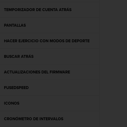
c
o
TEMPORIZADOR DE CUENTA ATRÁS
n
f
PANTALLAS
o
r
m
HACER EJERCICIO CON MODOS DE DEPORTE
i
d
a
BUSCAR ATRÁS
d
A
A
ACTUALIZACIONES DEL FIRMWARE
e
n
FUSEDSPEED
e
s
t
ICONOS
e
s
i
CRONÓMETRO DE INTERVALOS
t