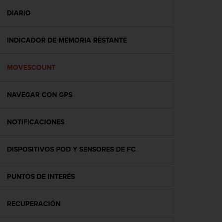
i
o
DIARIO
w
e
INDICADOR DE MEMORIA RESTANTE
b
d
e
MOVESCOUNT
a
c
u
NAVEGAR CON GPS
e
r
d
NOTIFICACIONES
o
c
DISPOSITIVOS POD Y SENSORES DE FC
o
n
l
PUNTOS DE INTERÉS
a
s
P
RECUPERACIÓN
a
u