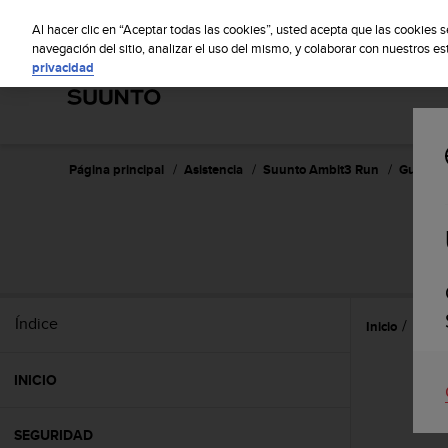
S
S
u
Al hacer clic en “Aceptar todas las cookies”, usted acepta que las cookies 
u
navegación del sitio, analizar el uso del mismo, y colaborar con nuestros e
privacidad
n
t
o
m
a
n
Página principal
Asistencia
Suunto Ambit3 Run
Guía del
t
i
e
n
e
s
u
Índice
Inicio
Caract
c
o
m
INICIO
p
r
o
SEGURIDAD