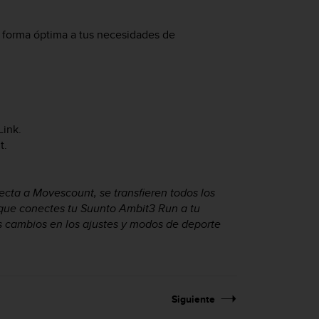
e forma óptima a tus necesidades de
Link.
t.
cta a Movescount, se transfieren todos los
 que conectes tu
Suunto Ambit3 Run
a tu
 cambios en los ajustes y modos de deporte
Siguiente