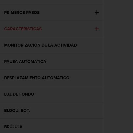
m
i
s
PRIMEROS PASOS
o
d
CARACTERÍSTICAS
e
a
l
MONITORIZACIÓN DE LA ACTIVIDAD
c
a
n
PAUSA AUTOMÁTICA
z
a
r
DESPLAZAMIENTO AUTOMÁTICO
e
l
LUZ DE FONDO
n
i
v
BLOQU. BOT.
e
l
d
BRÚJULA
e