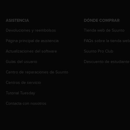
t
A
c
c
ASISTENCIA
DÓNDE COMPRAR
e
s
Devoluciones y reembolsos
Tienda web de Suunto
s
Página principal de asistencia
FAQs sobre la tienda we
i
b
Actualizaciones del software
Suunto Pro Club
i
l
Guías del usuario
Descuento de estudiante
i
t
Centro de reparaciones de Suunto
y
G
Centros de servicio
u
Tutorial Tuesday
i
d
Contacta con nosotros
e
l
i
n
e