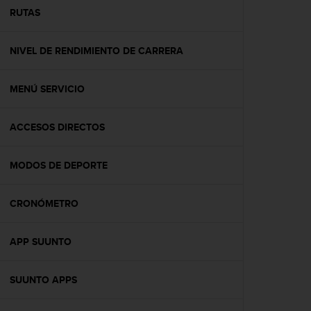
t
RUTAS
a
s
NIVEL DE RENDIMIENTO DE CARRERA
d
e
a
MENÚ SERVICIO
c
c
e
ACCESOS DIRECTOS
s
i
b
MODOS DE DEPORTE
i
l
CRONÓMETRO
i
d
a
APP SUUNTO
d
p
a
SUUNTO APPS
r
a