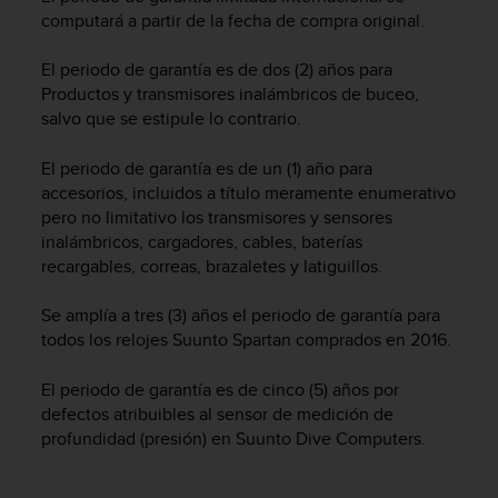
c
computará a partir de la fecha de compra original.
o
n
El periodo de garantía es de dos (2) años para
f
Productos y transmisores inalámbricos de buceo,
o
salvo que se estipule lo contrario.
r
m
El periodo de garantía es de un (1) año para
i
accesorios, incluidos a título meramente enumerativo
d
a
pero no limitativo los transmisores y sensores
d
inalámbricos, cargadores, cables, baterías
A
recargables, correas, brazaletes y latiguillos.
A
e
Se amplía a tres (3) años el periodo de garantía para
n
todos los relojes Suunto Spartan comprados en 2016.
e
s
El periodo de garantía es de cinco (5) años por
t
defectos atribuibles al sensor de medición de
e
profundidad (presión) en Suunto Dive Computers.
s
i
t