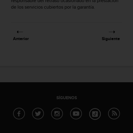
responsable del retraso ocasionado en la prestación
s
de los servicios cubiertos por la garantía.
,
W
C
A
G
Anterior
Siguiente
)
2
.
0
y
o
t
r
a
s
SÍGUENOS
n
o
r
m
a
s