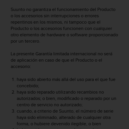
t
Suunto no garantiza el funcionamiento del Producto
a
o los accesorios sin interrupciones o errores
s
repentinos en los mismos, ni tampoco que el
d
e
Producto o los accesorios funcionen con cualquier
a
otro elemento de hardware o software proporcionado
c
por un tercero.
c
e
La presente Garantía limitada internacional no será
s
de aplicación en caso de que el Producto o el
i
accesorio:
b
i
haya sido abierto más allá del uso para el que fue
l
concebido;
i
d
haya sido reparado utilizando recambios no
a
autorizados; o bien, modificado o reparado por un
d
centro de servicio no autorizado;
p
cuando, a criterio de Suunto, el número de serie
a
haya sido eliminado, alterado de cualquier otra
r
forma, o hubiere devenido ilegible, o bien
a