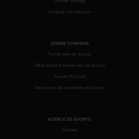
Tutorial Tuesday
c
o
Contacta con nosotros
n
t
a
c
t
DÓNDE COMPRAR
o
Tienda web de Suunto
c
o
FAQs sobre la tienda web de Suunto
n
e
Suunto Pro Club
l
d
Descuento de estudiante de Suunto
e
p
a
r
t
ACERCA DE SUUNTO
a
m
Noticias
e