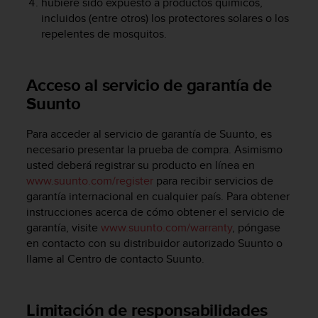
hubiere sido expuesto a productos químicos,
c
incluidos (entre otros) los protectores solares o los
o
repelentes de mosquitos.
n
t
e
n
Acceso al servicio de garantía de
i
Suunto
d
o
Para acceder al servicio de garantía de Suunto, es
w
necesario presentar la prueba de compra. Asimismo
e
b
usted deberá registrar su producto en línea en
(
www.suunto.com/register
para recibir servicios de
W
garantía internacional en cualquier país. Para obtener
e
instrucciones acerca de cómo obtener el servicio de
b
garantía, visite
www.suunto.com/warranty
, póngase
C
en contacto con su distribuidor autorizado Suunto o
o
llame al Centro de contacto Suunto.
n
t
e
Limitación de responsabilidades
n