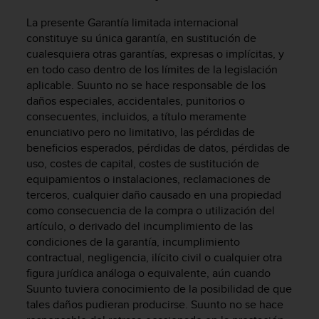
t
A
La presente Garantía limitada internacional
c
constituye su única garantía, en sustitución de
c
cualesquiera otras garantías, expresas o implícitas, y
e
en todo caso dentro de los límites de la legislación
s
aplicable. Suunto no se hace responsable de los
s
daños especiales, accidentales, punitorios o
i
b
consecuentes, incluidos, a título meramente
i
enunciativo pero no limitativo, las pérdidas de
l
beneficios esperados, pérdidas de datos, pérdidas de
i
uso, costes de capital, costes de sustitución de
t
equipamientos o instalaciones, reclamaciones de
y
terceros, cualquier daño causado en una propiedad
G
como consecuencia de la compra o utilización del
u
artículo, o derivado del incumplimiento de las
i
condiciones de la garantía, incumplimiento
d
contractual, negligencia, ilícito civil o cualquier otra
e
l
figura jurídica análoga o equivalente, aún cuando
i
Suunto tuviera conocimiento de la posibilidad de que
n
tales daños pudieran producirse. Suunto no se hace
e