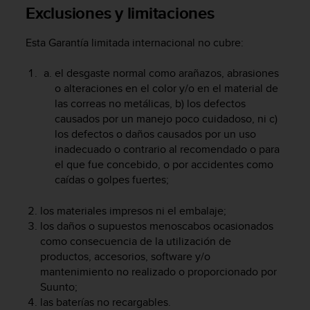
i
Exclusiones y limitaciones
o
w
Esta Garantía limitada internacional no cubre:
e
b
el desgaste normal como arañazos, abrasiones
d
e
o alteraciones en el color y/o en el material de
a
las correas no metálicas, b) los defectos
c
causados por un manejo poco cuidadoso, ni c)
u
los defectos o daños causados por un uso
e
inadecuado o contrario al recomendado o para
r
el que fue concebido, o por accidentes como
d
caídas o golpes fuertes;
o
c
los materiales impresos ni el embalaje;
o
los daños o supuestos menoscabos ocasionados
n
l
como consecuencia de la utilización de
a
productos, accesorios, software y/o
s
mantenimiento no realizado o proporcionado por
P
Suunto;
a
las baterías no recargables.
u