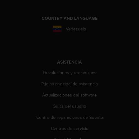
d
e
a
COUNTRY AND LANGUAGE
c
c
Venezuela
e
s
i
b
i
ASISTENCIA
l
i
Devoluciones y reembolsos
d
a
Página principal de asistencia
d
.
Actualizaciones del software
P
Guías del usuario
o
n
Centro de reparaciones de Suunto
t
e
Centros de servicio
e
n