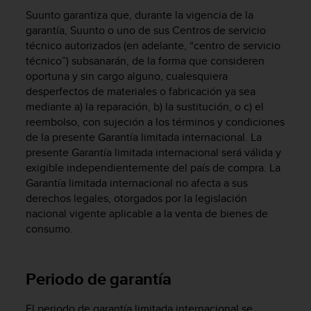
m
Suunto garantiza que, durante la vigencia de la
i
s
garantía, Suunto o uno de sus Centros de servicio
o
técnico autorizados (en adelante, “centro de servicio
d
técnico”) subsanarán, de la forma que consideren
e
oportuna y sin cargo alguno, cualesquiera
a
desperfectos de materiales o fabricación ya sea
l
mediante a) la reparación, b) la sustitución, o c) el
c
reembolso, con sujeción a los términos y condiciones
a
de la presente Garantía limitada internacional. La
n
presente Garantía limitada internacional será válida y
z
exigible independientemente del país de compra. La
a
r
Garantía limitada internacional no afecta a sus
e
derechos legales, otorgados por la legislación
l
nacional vigente aplicable a la venta de bienes de
n
consumo.
i
v
e
Periodo de garantía
l
d
e
El periodo de garantía limitada internacional se