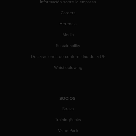
Información sobre la empresa
n
t
Careers
o
d
Herencia
e
S
Media
e
r
Sustainability
v
Declaraciones de conformidad de la UE
i
c
Whistleblowing
i
o
a
l
C
SOCIOS
l
i
Strava
e
n
TrainingPeaks
t
e
Value Pack