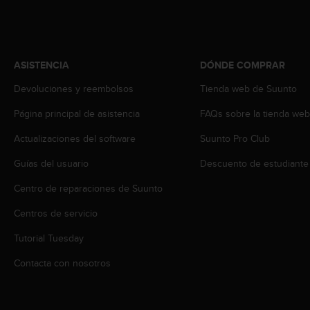
i
o
w
e
b
ASISTENCIA
DÓNDE COMPRAR
d
e
Devoluciones y reembolsos
Tienda web de Suunto
a
Página principal de asistencia
FAQs sobre la tienda we
c
u
Actualizaciones del software
Suunto Pro Club
e
r
Guías del usuario
Descuento de estudiante
d
o
Centro de reparaciones de Suunto
c
o
Centros de servicio
n
Tutorial Tuesday
l
a
Contacta con nosotros
s
P
a
u