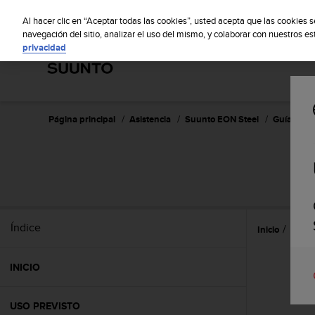
S
S
u
Al hacer clic en “Aceptar todas las cookies”, usted acepta que las cookies 
u
navegación del sitio, analizar el uso del mismo, y colaborar con nuestros e
privacidad
n
t
o
m
a
n
Página principal
Asistencia
Suunto EON Steel
Guía del u
t
i
e
n
e
s
u
Índice
Inicio
Atenc
c
o
m
INICIO
p
r
o
USO PREVISTO