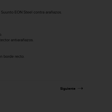
u
Suunto EON Steel
contra arañazos.
o.
tector antiarañazos.
on borde recto.
Siguiente