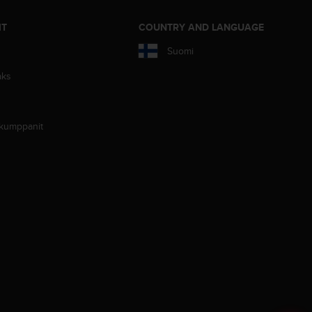
IT
COUNTRY AND LANGUAGE
Suomi
aks
 kumppanit