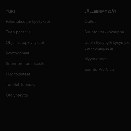
u
t
TUKI
JÄLLEENMYYJÄT
e
t
Palautukset ja hyvitykset
Outlet
t
a
Tuen pääsivu
Suunto verkkokauppa
v
Ohjelmistopäivitykset
Usein kysyttyjä kysymyk
u
verkkokaupasta
u
Käyttöoppaat
s
Myyntiehdot
o
Suunnon huoltokeskus
h
Suunto Pro Club
j
Huoltopisteet
e
i
Tutorial Tuesday
d
Ota yhteyttä
e
n
(
W
C
A
G