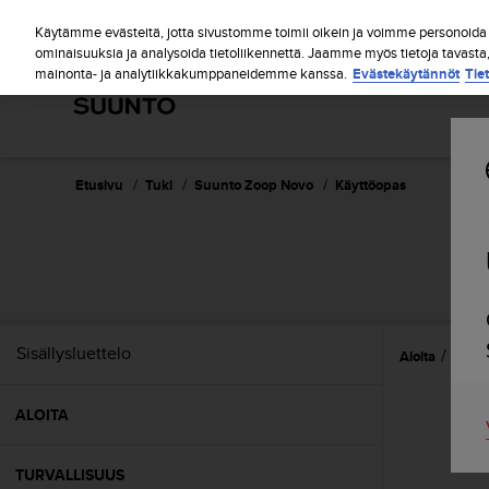
S
u
Käytämme evästeitä, jotta sivustomme toimii oikein ja voimme personoida s
u
ominaisuuksia ja analysoida tietoliikennettä. Jaamme myös tietoja tavasta
mainonta- ja analytiikkakumppaneidemme kanssa.
Evästekäytännöt
Tie
n
t
o
o
n
s
Etusivu
Tuki
Suunto Zoop Novo
Käyttöopas
i
t
o
u
t
u
n
Sisällysluettelo
Aloita
Refer
u
t
t
ALOITA
ä
y
t
TURVALLISUUS