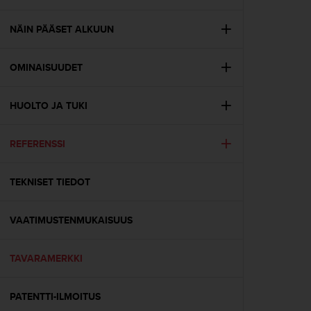
t
ä
m
NÄIN PÄÄSET ALKUUN
ä
ä
OMINAISUUDET
n
t
ä
HUOLTO JA TUKI
l
l
ä
REFERENSSI
v
e
r
TEKNISET TIEDOT
k
k
VAATIMUSTENMUKAISUUS
o
s
i
TAVARAMERKKI
v
u
s
PATENTTI-ILMOITUS
t