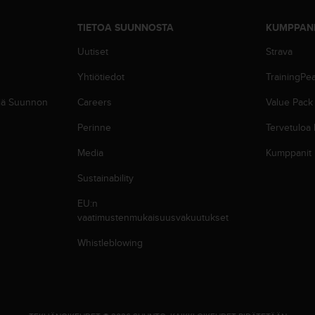
TIETOA SUUNNOSTA
KUMPPAN
Uutiset
Strava
Yhtiötiedot
TrainingPe
siä Suunnon
Careers
Value Pack
Perinne
Tervetuloa
Media
Kumppanit
Sustainability
EU:n
vaatimustenmukaisuusvakuutukset
Whistleblowing