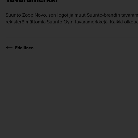
Suunto Zoop Novo
, sen logot ja muut Suunto-brändin tavarame
rekisteröimättömiä Suunto Oy:n tavaramerkkejä. Kaikki oikeud
Edellinen