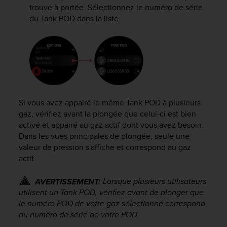
l
trouve à portée. Sélectionnez le numéro de série
i
du Tank POD dans la liste.
t
y
G
u
i
d
e
l
Si vous avez appairé le même Tank POD à plusieurs
i
gaz, vérifiez avant la plongée que celui-ci est bien
n
activé et appairé au gaz actif dont vous avez besoin.
e
Dans les vues principales de plongée, seule une
s
valeur de pression s'affiche et correspond au gaz
,
W
actif.
C
A
Lorsque plusieurs utilisateurs
AVERTISSEMENT:
G
utilisent un Tank POD, vérifiez avant de plonger que
)
le numéro POD de votre gaz sélectionné correspond
2
au numéro de série de votre POD.
.