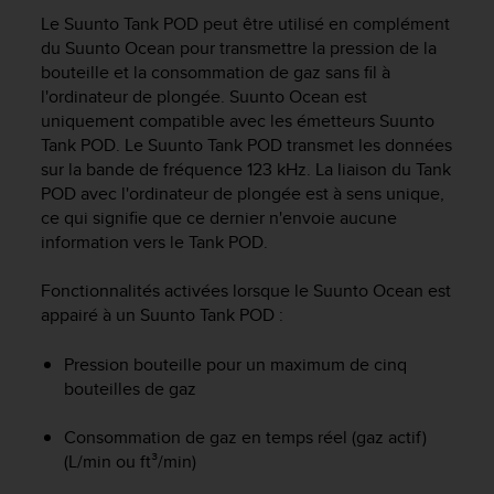
e
Le Suunto Tank POD peut être utilisé en complément
s
i
du
Suunto Ocean
pour transmettre la pression de la
t
bouteille et la consommation de gaz sans fil à
e
l'ordinateur de plongée.
Suunto Ocean
est
W
uniquement compatible avec les émetteurs Suunto
e
Tank POD. Le Suunto Tank POD transmet les données
b
sur la bande de fréquence 123 kHz. La liaison du Tank
a
POD avec l'ordinateur de plongée est à sens unique,
u
ce qui signifie que ce dernier n'envoie aucune
n
information vers le Tank POD.
i
v
e
Fonctionnalités activées lorsque le
Suunto Ocean
est
a
appairé à un Suunto Tank POD :
u
A
Pression bouteille pour un maximum de cinq
A
bouteilles de gaz
d
e
Consommation de gaz en temps réel (gaz actif)
c
(L/min ou ft³/min)
o
n