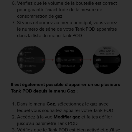
Vérifiez que le volume de la bouteille est correct
e
pour garantir l'exactitude de la mesure de
b
consommation de gaz
(
Si vous retournez au menu principal, vous verrez
W
e
le numéro de série de votre Tank POD apparaître
b
dans la liste du menu Tank POD.
C
o
n
t
e
n
t
A
Il est également possible d'appairer un ou plusieurs
c
Tank POD depuis le menu Gaz
:
c
e
Dans le menu
Gaz
, sélectionnez le gaz avec
s
lequel vous souhaitez appairer votre Tank POD.
s
Accédez à la vue
Modifier gaz
et faites défiler
i
jusqu'au paramètre Tank POD.
b
i
Vérifiez que le Tank POD est bien activé et qu'il se