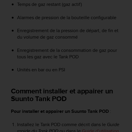
f
Temps de gaz restant (gaz actif)
o
r
Alarmes de pression de la bouteille configurable
m
i
Enregistrement de la pression de départ, de fin et
t
du volume de gaz consommé
é
a
Enregistrement de la consommation de gaz pour
u
tous les gaz avec le Tank POD
x
d
i
Unités en bar ou en PSI
r
e
c
Comment installer et appairer un
t
Suunto Tank POD
i
v
e
Pour installer et appairer un Suunto Tank POD
:
s
d
Installez le Tank POD comme décrit dans le
Guide
'
rapide du Tank POD
ou dans le
Guide d'utilisation