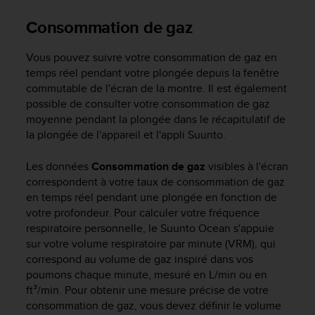
s
Consommation de gaz
r
e
n
Vous pouvez suivre votre consommation de gaz en
c
temps réel pendant votre plongée depuis la fenêtre
o
commutable de l'écran de la montre. Il est également
n
possible de consulter votre consommation de gaz
t
moyenne pendant la plongée dans le récapitulatif de
r
la plongée de l'appareil et l'appli Suunto.
e
z
d
Les données
Consommation de gaz
visibles à l'écran
e
correspondent à votre taux de consommation de gaz
s
en temps réel pendant une plongée en fonction de
p
votre profondeur. Pour calculer votre fréquence
r
respiratoire personnelle, le
Suunto Ocean
s'appuie
o
sur votre volume respiratoire par minute (VRM), qui
b
correspond au volume de gaz inspiré dans vos
l
poumons chaque minute, mesuré en L/min ou en
è
ft³/min. Pour obtenir une mesure précise de votre
m
consommation de gaz, vous devez définir le volume
e