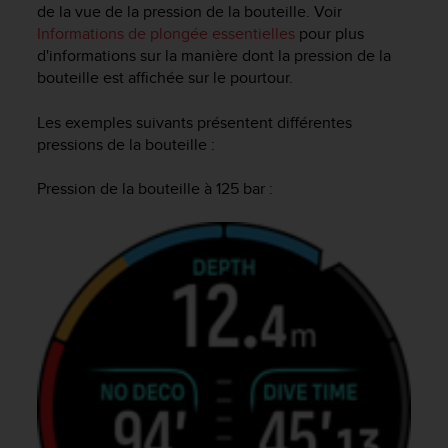
'
de la vue de la pression de la bouteille. Voir
a
Informations de plongée essentielles
pour plus
c
d'informations sur la manière dont la pression de la
c
bouteille est affichée sur le pourtour.
e
s
Les exemples suivants présentent différentes
s
pressions de la bouteille :
i
b
i
Pression de la bouteille à 125 bar :
l
i
t
é
.
A
d
r
e
s
s
e
z