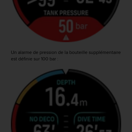
u
x
É
t
a
t
s
-
U
Un alarme de pression de la bouteille supplémentaire
n
est définie sur 100 bar :
i
s
a
u
+
1
8
5
5
2
5
8