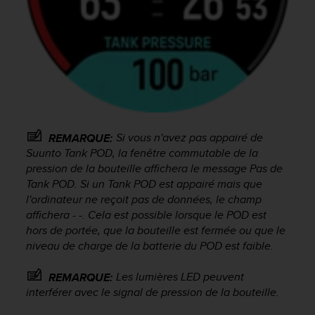
0
9
0
0
(
a
p
p
e
l
Si vous n'avez pas appairé de
REMARQUE:
g
Suunto Tank POD, la fenêtre commutable de la
r
pression de la bouteille affichera le message Pas de
a
Tank POD. Si un Tank POD est appairé mais que
t
u
l'ordinateur ne reçoit pas de données, le champ
i
affichera - -. Cela est possible lorsque le POD est
t
hors de portée, que la bouteille est fermée ou que le
)
niveau de charge de la batterie du POD est faible.
s
i
Les lumières LED peuvent
REMARQUE:
v
interférer avec le signal de pression de la bouteille.
o
u