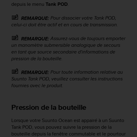
depuis le menu
Tank POD
.
o
r
m
Pour dissocier votre Tank POD,
REMARQUE:
i
celui-ci doit être actif et en cours de transmission.
t
é
Assurez-vous de toujours emporter
REMARQUE:
a
un manomètre submersible analogique de secours
u
en tant que source secondaire d'informations de
x
pression de la bouteille.
a
u
t
Pour toute information relative au
REMARQUE:
r
Suunto Tank POD, veuillez consulter les instructions
e
fournies avec le produit.
s
n
o
Pression de la bouteille
r
m
Lorsque votre
Suunto Ocean
est appairé à un Suunto
e
s
Tank POD, vous pouvez suivre la pression de la
d
bouteille depuis la fenêtre commutable et le pourtour