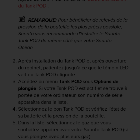
a
du Tank POD
.
c
c
Pour bénéficier de relevés de la
REMARQUE:
e
pression de la bouteille les plus précis possible,
s
s
Suunto vous recommande d'installer le Suunto
i
Tank POD du même côté que votre
Suunto
b
Ocean
.
i
l
Après installation du Tank POD et après ouverture
i
du robinet, patientez jusqu'à ce que le témoin LED
t
vert du Tank POD clignote.
é
Accédez au menu
Tank POD
sous
Options de
d
plongée
. Si votre Tank POD est actif et se trouve à
u
portée de votre ordinateur, son numéro de série
c
o
apparaîtra dans la liste.
n
Sélectionnez le bon Tank POD et vérifiez l'état de
t
sa batterie et la pression de la bouteille.
e
Dans la liste, sélectionnez le gaz que vous
n
souhaitez appairer avec votre Suunto Tank POD (si
u
vous plongez avec plusieurs gaz).
W