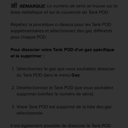
0
Le numéro de série se trouve sur la
REMARQUE:
a
base métallique et sur le couvercle du Tank POD.
i
n
s
Répétez la procédure ci-dessus pour les Tank POD
i
supplémentaires et sélectionnez des gaz différents
q
pour chaque POD.
u
'
Pour dissocier votre Tank POD d'un gaz spécifique
à
et le supprimer :
a
s
Sélectionnez le gaz que vous souhaitez dissocier
s
du Tank POD dans le menu
Gaz
.
u
r
e
Désélectionnez le Tank POD que vous souhaitez
r
supprimer (vérifiez le numéro de série).
s
a
Votre Tank POD est supprimé de la liste des gaz
c
sélectionnée.
o
n
Il est également possible de dissocier le Tank POD
f