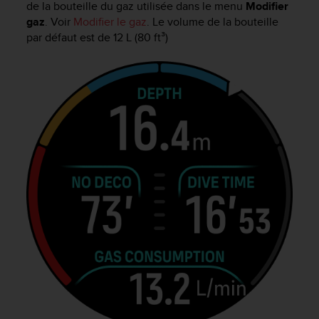
s
de la bouteille du gaz utilisée dans le menu
Modifier
p
gaz
. Voir
Modifier le gaz
. Le volume de la bouteille
o
par défaut est de 12 L (80 ft³)
u
r
a
c
c
é
d
e
r
a
u
x
i
n
f
o
r
m
a
t