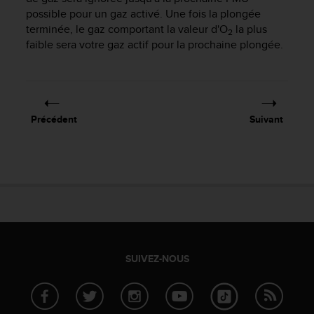
s
possible pour un gaz activé. Une fois la plongée
p
terminée, le gaz comportant la valeur d'O
la plus
o
2
faible sera votre gaz actif pour la prochaine plongée.
u
r
a
c
c
é
Précédent
Suivant
d
e
r
a
u
x
i
n
f
o
SUIVEZ-NOUS
r
m
a
t