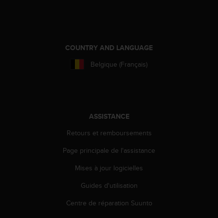
i
o
n
s
d
COUNTRY AND LANGUAGE
e
Belgique (Français)
c
e
s
i
t
e
ASSISTANCE
W
Retours et remboursements
e
b
Page principale de l'assistance
.
Mises à jour logicielles
Guides d'utilisation
Centre de réparation Suunto