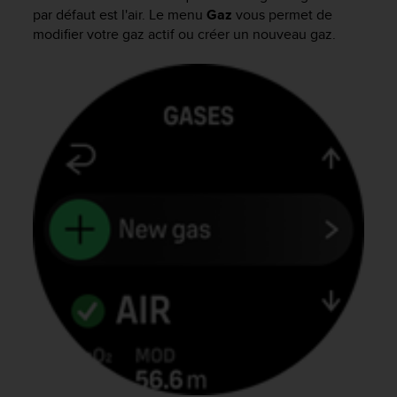
e
par défaut est l'air. Le menu
Gaz
vous permet de
s
modifier votre gaz actif ou créer un nouveau gaz.
i
t
e
W
e
b
a
u
n
i
v
e
a
u
A
A
d
e
c
o
n