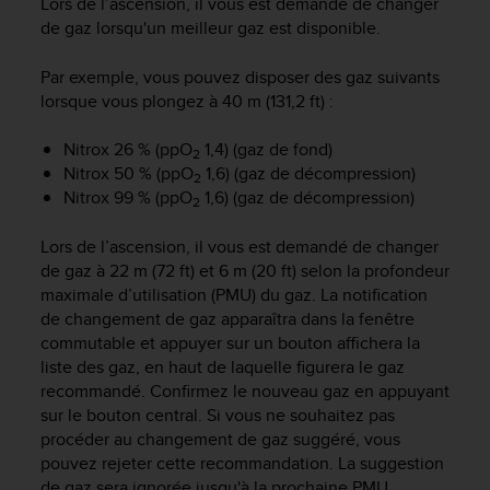
Lors de l’ascension, il vous est demandé de changer
s
de gaz lorsqu'un meilleur gaz est disponible.
r
e
Par exemple, vous pouvez disposer des gaz suivants
n
lorsque vous plongez à 40 m (131,2 ft) :
c
o
n
Nitrox 26 % (ppO
1,4) (gaz de fond)
2
t
Nitrox 50 % (ppO
1,6) (gaz de décompression)
2
r
Nitrox 99 % (ppO
1,6) (gaz de décompression)
2
e
z
Lors de l’ascension, il vous est demandé de changer
d
de gaz à 22 m (72 ft) et 6 m (20 ft) selon la profondeur
e
maximale d’utilisation (PMU) du gaz. La notification
s
de changement de gaz apparaîtra dans la fenêtre
p
commutable et appuyer sur un bouton affichera la
r
o
liste des gaz, en haut de laquelle figurera le gaz
b
recommandé. Confirmez le nouveau gaz en appuyant
l
sur le bouton central. Si vous ne souhaitez pas
è
procéder au changement de gaz suggéré, vous
m
pouvez rejeter cette recommandation. La suggestion
e
de gaz sera ignorée jusqu'à la prochaine PMU