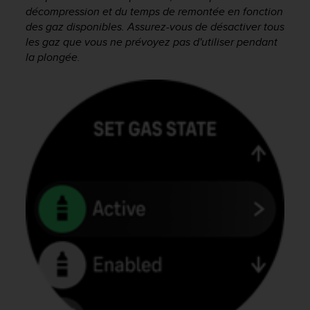
u
décompression et du temps de remontée en fonction
x
des gaz disponibles. Assurez-vous de désactiver tous
É
les gaz que vous ne prévoyez pas d'utiliser pendant
t
la plongée.
a
t
s
-
U
n
i
s
a
u
+
1
8
5
5
2
5
8