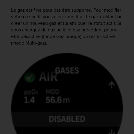
f
Le gaz actif ne peut pas être supprimé. Pour modifier
o
r
votre gaz actif, vous devez modifier le gaz existant ou
m
créer un nouveau gaz et lui attribuer le statut actif. Si
i
vous changez de gaz actif, le gaz précédent pourra
t
être désactivé (mode Gaz unique) ou rester activé
é
(mode Multi-gaz).
a
u
x
d
i
r
e
c
t
i
v
e
s
d
'