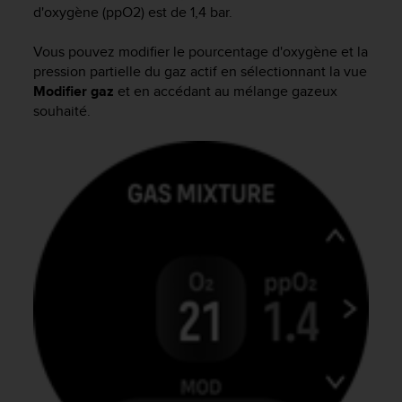
0
d'oxygène (ppO2) est de 1,4 bar.
a
i
Vous pouvez modifier le pourcentage d'oxygène et la
n
pression partielle du gaz actif en sélectionnant la vue
s
Modifier gaz
et en accédant au mélange gazeux
i
q
souhaité.
u
'
à
a
s
s
u
r
e
r
s
a
c
o
n
f