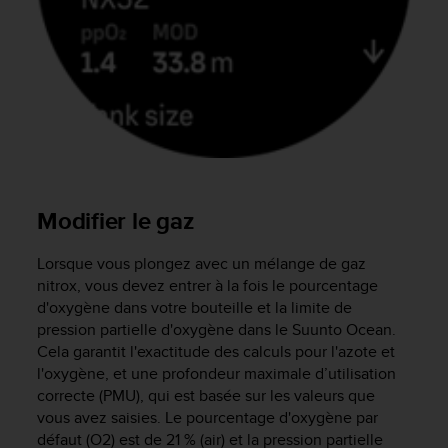
l
i
t
y
G
u
i
d
e
l
i
Modifier le gaz
n
e
Lorsque vous plongez avec un mélange de gaz
s
nitrox, vous devez entrer à la fois le pourcentage
,
d'oxygène dans votre bouteille et la limite de
W
pression partielle d'oxygène dans le
Suunto Ocean
.
C
A
Cela garantit l'exactitude des calculs pour l'azote et
G
l'oxygène, et une profondeur maximale d’utilisation
)
correcte (PMU), qui est basée sur les valeurs que
2
vous avez saisies. Le pourcentage d'oxygène par
.
défaut (O2) est de 21 % (air) et la pression partielle