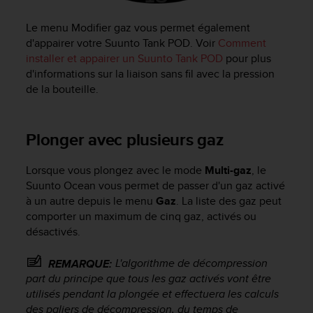
-
v
Le menu Modifier gaz vous permet également
o
d'appairer votre Suunto Tank POD. Voir
Comment
u
installer et appairer un Suunto Tank POD
pour plus
s
d'informations sur la liaison sans fil avec la pression
a
de la bouteille.
u
S
e
Plonger avec plusieurs gaz
r
v
i
Lorsque vous plongez avec le mode
Multi-gaz
, le
c
Suunto Ocean
vous permet de passer d'un gaz activé
e
à un autre depuis le menu
Gaz
. La liste des gaz peut
c
comporter un maximum de cinq gaz, activés ou
l
désactivés.
i
e
L'algorithme de décompression
REMARQUE:
n
t
part du principe que tous les gaz activés vont être
s
utilisés pendant la plongée et effectuera les calculs
a
des paliers de décompression, du temps de