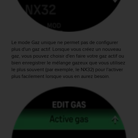
a
c
c
e
s
s
i
Le mode Gaz unique ne permet pas de configurer
b
plus d'un gaz actif. Lorsque vous créez un nouveau
i
gaz, vous pouvez choisir d'en faire votre gaz actif ou
l
bien enregistrer le mélange gazeux que vous utilisez
i
le plus souvent (par exemple, le NX32) pour l'activer
t
é
plus facilement lorsque vous en aurez besoin.
d
u
c
o
n
t
e
n
u
W