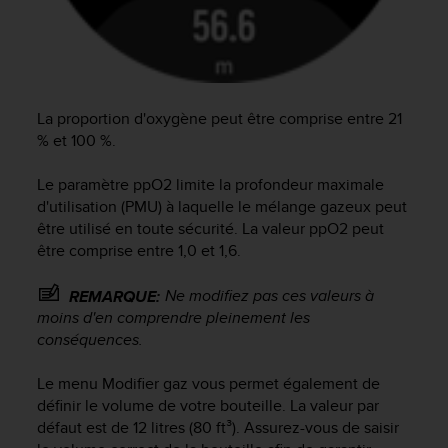
o
r
m
i
t
é
La proportion d'oxygène peut être comprise entre 21
a
% et 100 %.
u
x
Le paramètre ppO2 limite la profondeur maximale
a
d'utilisation (PMU) à laquelle le mélange gazeux peut
u
être utilisé en toute sécurité. La valeur ppO2 peut
t
être comprise entre 1,0 et 1,6.
r
e
s
Ne modifiez pas ces valeurs à
REMARQUE:
n
moins d'en comprendre pleinement les
o
conséquences.
r
m
Le menu Modifier gaz vous permet également de
e
définir le volume de votre bouteille. La valeur par
s
défaut est de 12 litres (80 ft³). Assurez-vous de saisir
d