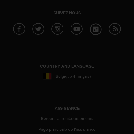
a
c
SUIVEZ-NOUS
c
e
s
s
i
b
i
l
i
COUNTRY AND LANGUAGE
t
é
Belgique (Français)
d
u
c
o
n
ASSISTANCE
t
e
Retours et remboursements
n
u
Page principale de l'assistance
W