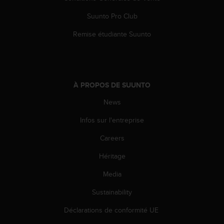
l
i
Suunto Pro Club
t
Remise étudiante Suunto
y
G
u
i
d
e
À PROPOS DE SUUNTO
l
News
i
n
Infos sur l'entreprise
e
s
Careers
,
W
Héritage
C
Media
A
G
Sustainability
)
2
Déclarations de conformité UE
.