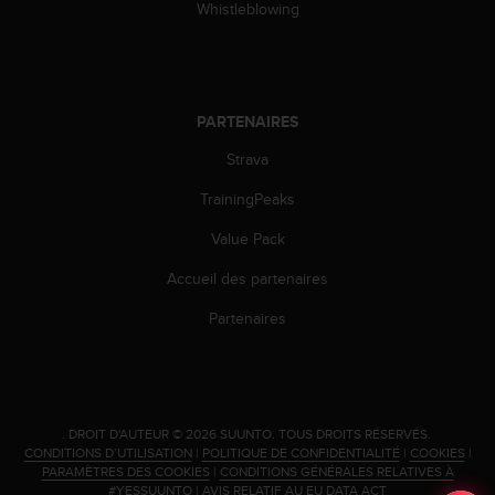
0
Whistleblowing
a
i
n
s
i
PARTENAIRES
q
u
Strava
'
TrainingPeaks
à
a
Value Pack
s
s
Accueil des partenaires
u
r
Partenaires
e
r
s
a
c
.
DROIT D'AUTEUR © 2026 SUUNTO.
TOUS DROITS RÉSERVÉS.
o
CONDITIONS D’UTILISATION
|
POLITIQUE DE CONFIDENTIALITÉ
|
COOKIES
|
n
PARAMÈTRES DES COOKIES
|
CONDITIONS GÉNÉRALES RELATIVES À
f
#YESSUUNTO
|
AVIS RELATIF AU EU DATA ACT