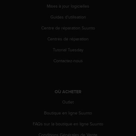
e
Mises à jour logicielles
b
Guides d'utilisation
(
W
Centre de réparation Suunto
e
b
Centres de réparation
C
o
Tutorial Tuesday
n
t
Contactez-nous
e
n
t
A
c
OÙ ACHETER
c
Outlet
e
s
Boutique en ligne Suunto
s
i
FAQs sur la boutique en ligne Suunto
b
i
Conditions Générales de Vente