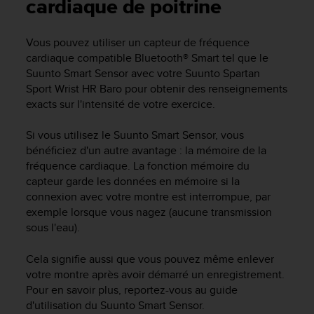
e
cardiaque de poitrine
s
i
Vous pouvez utiliser un capteur de fréquence
t
cardiaque compatible Bluetooth® Smart tel que le
e
W
Suunto Smart Sensor avec votre
Suunto Spartan
e
Sport Wrist HR Baro
pour obtenir des renseignements
b
exacts sur l'intensité de votre exercice.
a
u
Si vous utilisez le Suunto Smart Sensor, vous
n
bénéficiez d'un autre avantage : la mémoire de la
i
fréquence cardiaque. La fonction mémoire du
v
capteur garde les données en mémoire si la
e
connexion avec votre montre est interrompue, par
a
u
exemple lorsque vous nagez (aucune transmission
A
sous l'eau).
A
d
Cela signifie aussi que vous pouvez même enlever
e
votre montre après avoir démarré un enregistrement.
c
Pour en savoir plus, reportez-vous au guide
o
d'utilisation du Suunto Smart Sensor.
n