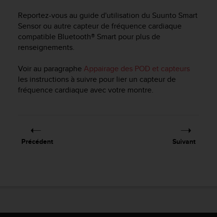
f
Reportez-vous au guide d'utilisation du Suunto Smart
o
Sensor ou autre capteur de fréquence cardiaque
r
m
compatible Bluetooth® Smart pour plus de
i
renseignements.
t
é
Voir au paragraphe
Appairage des POD et capteurs
a
les instructions à suivre pour lier un capteur de
u
fréquence cardiaque avec votre montre.
x
d
i
r
e
Précédent
Suivant
c
t
i
v
e
s
d
'