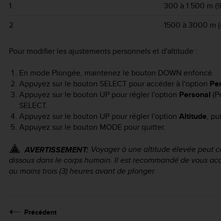
1
300 à 1 500 m (9
2
1500 à 3000 m (
Pour modifier les ajustements personnels et d'altitude :
En mode Plongée, maintenez le bouton
DOWN
enfoncé.
Appuyez sur le bouton
SELECT
pour accéder à l'option
Per
Appuyez sur le bouton
UP
pour régler l'option
Personal
(Pe
SELECT
.
Appuyez sur le bouton
UP
pour régler l'option
Altitude
, pu
Appuyez sur le bouton
MODE
pour quitter.
Voyager à une altitude élevée peut ca
AVERTISSEMENT:
dissous dans le corps humain. Il est recommandé de vous accl
au moins trois (3) heures avant de plonger.
Précédent