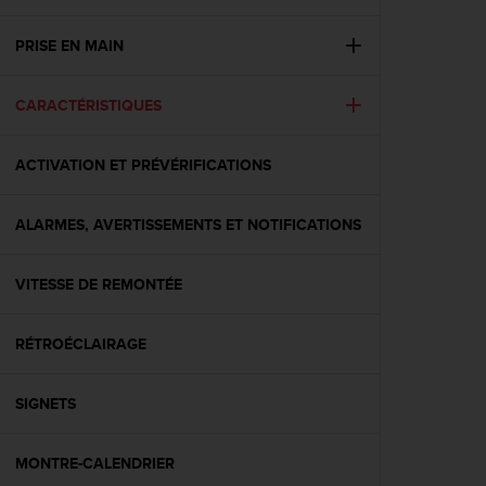
e
s
i
PRISE EN MAIN
t
e
CARACTÉRISTIQUES
W
e
b
ACTIVATION ET PRÉVÉRIFICATIONS
a
u
n
ALARMES, AVERTISSEMENTS ET NOTIFICATIONS
i
v
e
VITESSE DE REMONTÉE
a
u
RÉTROÉCLAIRAGE
A
A
d
SIGNETS
e
c
o
MONTRE-CALENDRIER
n