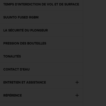
e
TEMPS D'INTERDICTION DE VOL ET DE SURFACE
b
(
SUUNTO FUSED RGBM
W
e
b
LA SÉCURITÉ DU PLONGEUR
C
o
n
PRESSION DES BOUTEILLES
t
e
n
TONALITÉS
t
A
CONTACT D'EAU
c
c
e
ENTRETIEN ET ASSISTANCE
s
s
i
RÉFÉRENCE
b
i