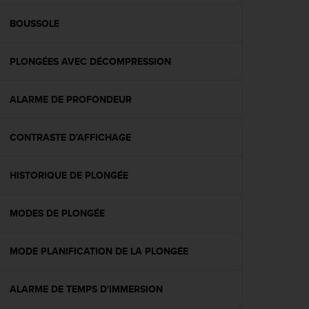
f
o
BOUSSOLE
r
m
PLONGÉES AVEC DÉCOMPRESSION
i
t
é
ALARME DE PROFONDEUR
a
u
x
CONTRASTE D'AFFICHAGE
d
i
r
HISTORIQUE DE PLONGÉE
e
c
MODES DE PLONGÉE
t
i
v
MODE PLANIFICATION DE LA PLONGÉE
e
s
d
ALARME DE TEMPS D'IMMERSION
'