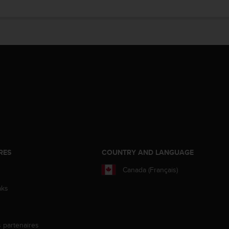
RES
COUNTRY AND LANGUAGE
Canada (Français)
aks
s partenaires