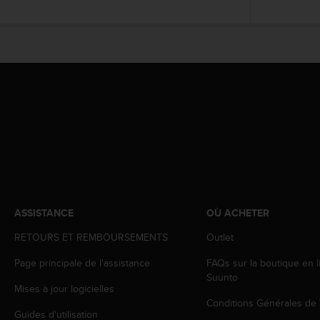
l
i
t
y
G
u
i
d
e
l
i
n
e
s
,
ASSISTANCE
OÙ ACHETER
W
C
RETOURS ET REMBOURSEMENTS
Outlet
A
Page principale de l'assistance
FAQs sur la boutique en l
G
Suunto
)
Mises à jour logicielles
2
Conditions Générales de
.
Guides d'utilisation