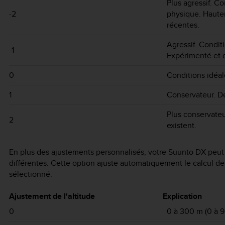
Plus agressif. Co
-2
physique. Haut
récentes.
Agressif. Condit
-1
Expérimenté et 
0
Conditions idéal
1
Conservateur. De
Plus conservateu
2
existent.
En plus des ajustements personnalisés, votre
Suunto DX
peut 
différentes. Cette option ajuste automatiquement le calcul de
sélectionné.
Ajustement de l'altitude
Explication
0
0 à 300 m (0 à 98