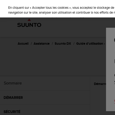
S
P
🔺Suu
⏸
u
En cliquant sur « Accepter tous les cookies », vous acceptez le stockage de 
a
u
navigation sur le site, analyser son utilisation et contribuer à nos efforts d
u
n
s
t
e
o
s
'
e
Accueil
Assistance
Suunto DX
Guide d'utilisation -
n
g
a
g
e
à
a
Sommaire
Démarrer
C
m
e
n
DÉMARRER
e
r
c
SÉCURITÉ