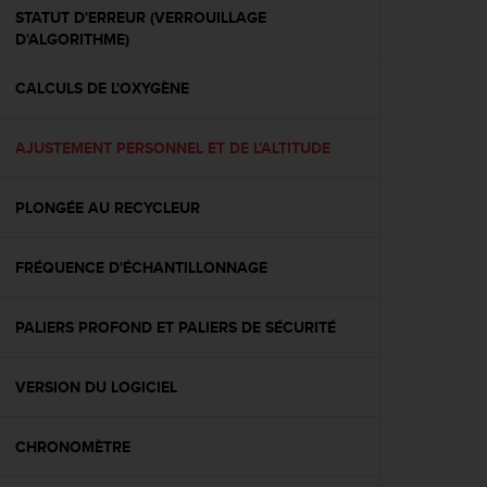
a
STATUT D'ERREUR (VERROUILLAGE
c
D'ALGORITHME)
c
e
CALCULS DE L'OXYGÈNE
s
s
i
AJUSTEMENT PERSONNEL ET DE L'ALTITUDE
b
i
l
PLONGÉE AU RECYCLEUR
i
t
é
FRÉQUENCE D'ÉCHANTILLONNAGE
d
u
PALIERS PROFOND ET PALIERS DE SÉCURITÉ
c
o
n
VERSION DU LOGICIEL
t
e
n
CHRONOMÈTRE
u
W