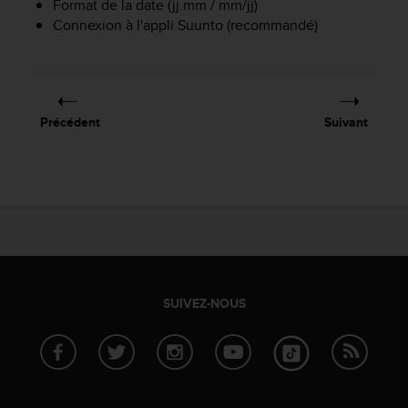
Format de la date (jj.mm / mm/jj)
a
c
Connexion à l'appli Suunto (recommandé)
c
e
s
s
i
Précédent
Suivant
b
i
l
i
t
é
d
u
c
o
SUIVEZ-NOUS
n
t
e
n
u
W