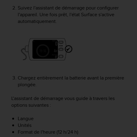
f
Suivez l'assistant de démarrage pour configurer
o
l'appareil. Une fois prêt, l'état Surface s'active
r
automatiquement.
m
i
t
é
a
u
x
d
i
r
Chargez entièrement la batterie avant la première
e
plongée.
c
t
L'assistant de démarrage vous guide à travers les
i
options suivantes :
v
e
Langue
s
Unités
d
Format de l'heure (12 h/24 h)
'