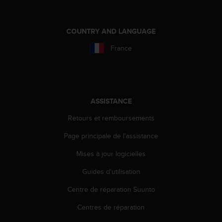
e
b
(
COUNTRY AND LANGUAGE
W
e
France
b
C
o
n
t
ASSISTANCE
e
n
Retours et remboursements
t
Page principale de l'assistance
A
c
Mises à jour logicielles
c
e
Guides d'utilisation
s
s
Centre de réparation Suunto
i
b
Centres de réparation
i