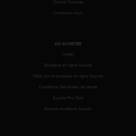
Tutorial Tuesday
l
i
Contactez-nous
t
y
G
u
i
OÙ ACHETER
d
e
Outlet
l
i
Boutique en ligne Suunto
n
e
FAQs sur la boutique en ligne Suunto
s
Conditions Générales de Vente
,
W
Suunto Pro Club
C
A
Remise étudiante Suunto
G
)
2
.