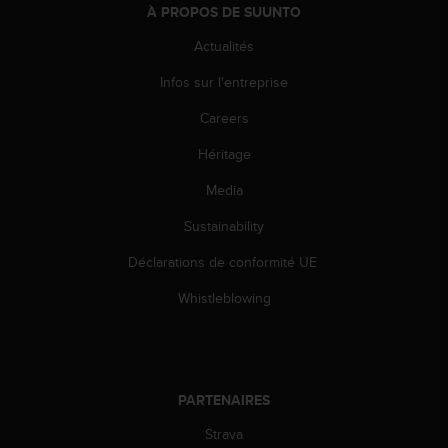
0
À PROPOS DE SUUNTO
a
i
Actualités
n
s
Infos sur l'entreprise
i
Careers
q
u
Héritage
'
à
Media
a
s
Sustainability
s
u
Déclarations de conformité UE
r
Whistleblowing
e
r
s
a
c
PARTENAIRES
o
n
Strava
f