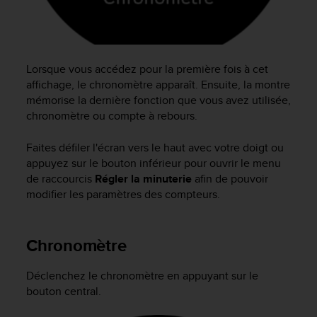
f
o
r
m
i
Lorsque vous accédez pour la première fois à cet
t
affichage, le chronomètre apparaît. Ensuite, la montre
é
mémorise la dernière fonction que vous avez utilisée,
a
chronomètre ou compte à rebours.
u
x
Faites défiler l'écran vers le haut avec votre doigt ou
d
appuyez sur le bouton inférieur pour ouvrir le menu
i
de raccourcis
Régler la minuterie
afin de pouvoir
r
modifier les paramètres des compteurs.
e
c
t
i
Chronomètre
v
e
Déclenchez le chronomètre en appuyant sur le
s
bouton central.
d
'