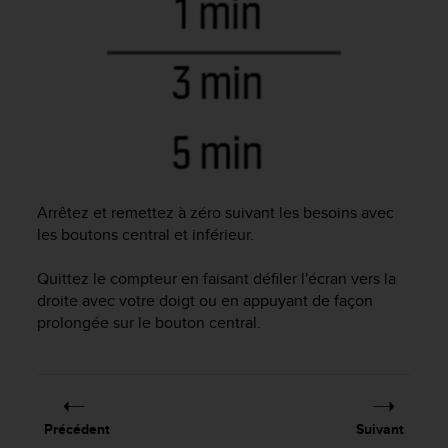
0
a
i
n
s
i
q
u
'
à
a
Arrêtez et remettez à zéro suivant les besoins avec
s
les boutons central et inférieur.
s
u
Quittez le compteur en faisant défiler l'écran vers la
r
droite avec votre doigt ou en appuyant de façon
e
prolongée sur le bouton central.
r
s
a
c
o
n
Précédent
Suivant
f