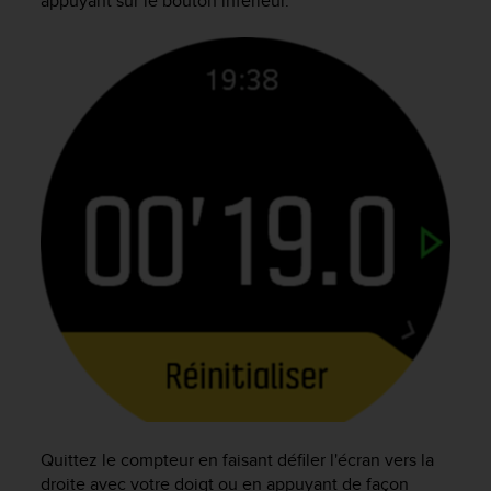
appuyant sur le bouton inférieur.
e
b
(
W
e
b
C
o
n
t
e
n
t
A
c
c
e
s
s
i
b
Quittez le compteur en faisant défiler l'écran vers la
i
droite avec votre doigt ou en appuyant de façon