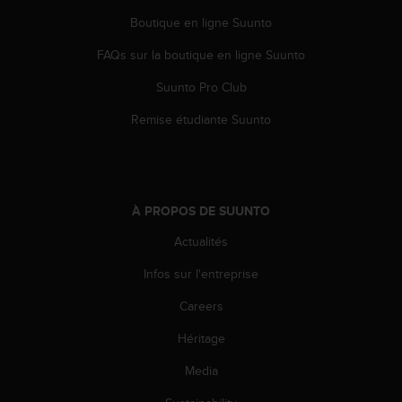
-
Boutique en ligne Suunto
v
o
FAQs sur la boutique en ligne Suunto
u
Suunto Pro Club
s
a
Remise étudiante Suunto
u
S
e
r
v
À PROPOS DE SUUNTO
i
c
Actualités
e
c
Infos sur l'entreprise
l
i
Careers
e
Héritage
n
t
Media
s
a