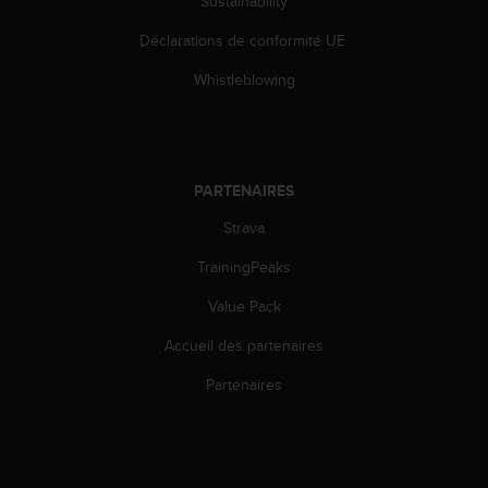
Sustainability
u
x
Déclarations de conformité UE
É
t
Whistleblowing
a
t
s
-
U
PARTENAIRES
n
Strava
i
s
TrainingPeaks
a
u
Value Pack
+
1
Accueil des partenaires
8
5
Partenaires
5
2
5
8