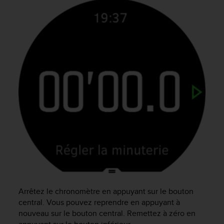
a
c
c
e
s
s
i
b
i
l
i
t
é
d
u
c
o
n
t
Arrêtez le chronomètre en appuyant sur le bouton
e
central. Vous pouvez reprendre en appuyant à
n
nouveau sur le bouton central. Remettez à zéro en
u
W