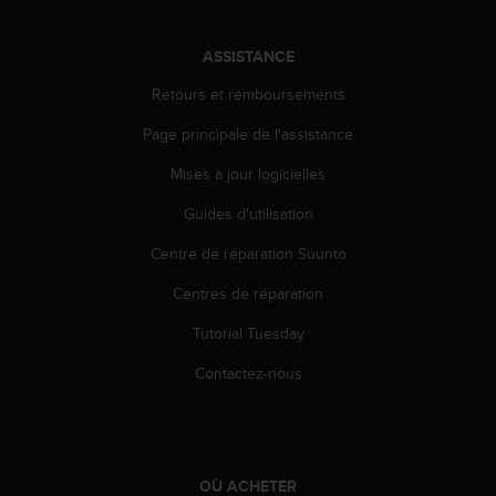
'
a
c
ASSISTANCE
c
Retours et remboursements
e
s
Page principale de l'assistance
s
i
Mises à jour logicielles
b
i
Guides d'utilisation
l
i
Centre de réparation Suunto
t
Centres de réparation
é
.
Tutorial Tuesday
A
d
Contactez-nous
r
e
s
s
e
OÙ ACHETER
z