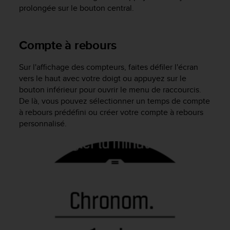
l
prolongée sur le bouton central.
i
t
y
Compte à rebours
G
u
i
Sur l'affichage des compteurs, faites défiler l'écran
d
vers le haut avec votre doigt ou appuyez sur le
e
bouton inférieur pour ouvrir le menu de raccourcis.
l
De là, vous pouvez sélectionner un temps de compte
i
à rebours prédéfini ou créer votre compte à rebours
n
personnalisé.
e
s
,
W
C
A
G
)
2
.