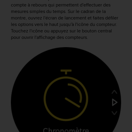
e
compte à rebours qui permettent d'effectuer des
s
mesures simples du temps. Sur le cadran de la
i
montre, ouvrez l'écran de lancement et faites défiler
t
les options vers le haut jusqu'à l'icône du compteur.
e
W
Touchez l'icône ou appuyez sur le bouton central
e
pour ouvrir l'affichage des compteurs.
b
a
u
n
i
v
e
a
u
A
A
d
e
c
o
n