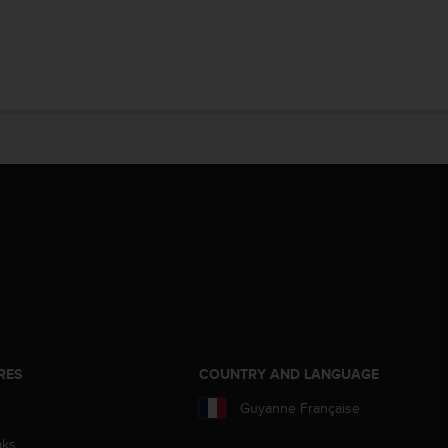
RES
COUNTRY AND LANGUAGE
Guyanne Française
aks