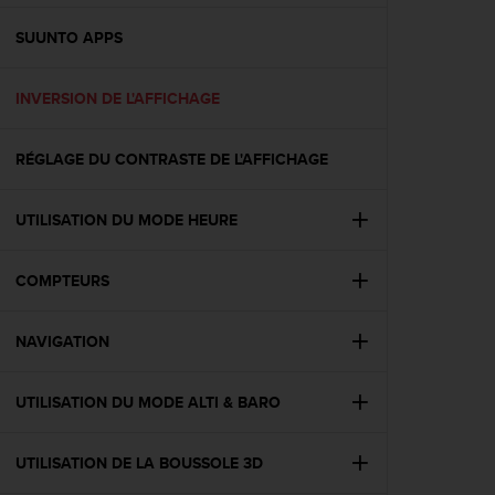
f
o
SUUNTO APPS
r
m
INVERSION DE L'AFFICHAGE
i
t
é
RÉGLAGE DU CONTRASTE DE L'AFFICHAGE
a
u
x
UTILISATION DU MODE HEURE
d
i
r
COMPTEURS
e
c
NAVIGATION
t
i
v
UTILISATION DU MODE ALTI & BARO
e
s
d
UTILISATION DE LA BOUSSOLE 3D
'