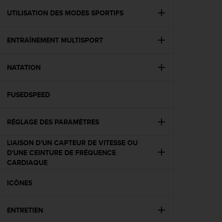
a
c
UTILISATION DES MODES SPORTIFS
c
e
ENTRAÎNEMENT MULTISPORT
s
s
i
NATATION
b
i
l
FUSEDSPEED
i
t
é
RÉGLAGE DES PARAMÈTRES
d
u
LIAISON D'UN CAPTEUR DE VITESSE OU
c
D'UNE CEINTURE DE FRÉQUENCE
o
CARDIAQUE
n
t
ICÔNES
e
n
ENTRETIEN
u
W