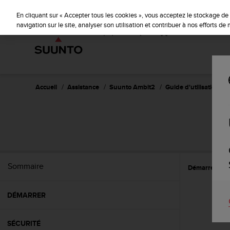
S
u
En cliquant sur « Accepter tous les cookies », vous acceptez le stockage de 
u
navigation sur le site, analyser son utilisation et contribuer à nos efforts d
n
t
o
s
'
e
Accueil
Assistance
Suunto Ambit2
Guide d'utilisation - 2.
n
g
a
g
e
à
a
Sommaire
Démarrer
P
m
e
n
DÉMARRER
e
r
c
SÉCURITÉ