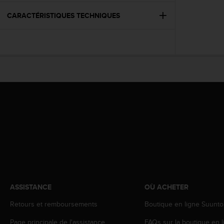
e
CARACTÉRISTIQUES TECHNIQUES
b
(
W
e
b
C
o
n
t
e
n
t
A
c
c
e
s
ASSISTANCE
OÙ ACHETER
s
i
Retours et remboursements
Boutique en ligne Suunto
b
i
Page principale de l'assistance
FAQs sur la boutique en l