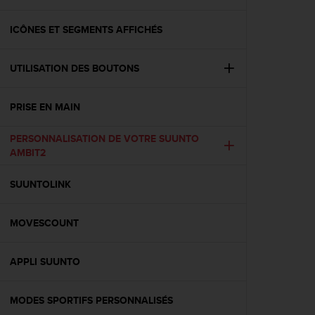
e
s
i
ICÔNES ET SEGMENTS AFFICHÉS
t
e
UTILISATION DES BOUTONS
W
e
b
PRISE EN MAIN
a
u
PERSONNALISATION DE VOTRE SUUNTO
n
AMBIT2
i
v
e
SUUNTOLINK
a
u
MOVESCOUNT
A
A
d
APPLI SUUNTO
e
c
o
MODES SPORTIFS PERSONNALISÉS
n