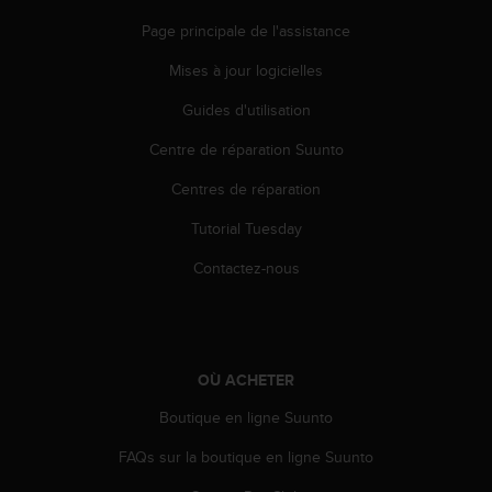
e
Page principale de l'assistance
b
(
Mises à jour logicielles
W
e
Guides d'utilisation
b
Centre de réparation Suunto
C
o
Centres de réparation
n
t
Tutorial Tuesday
e
n
Contactez-nous
t
A
c
c
e
OÙ ACHETER
s
s
Boutique en ligne Suunto
i
FAQs sur la boutique en ligne Suunto
b
i