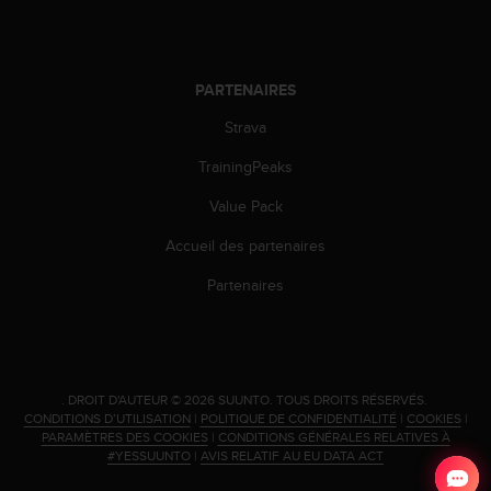
0
a
i
n
s
PARTENAIRES
i
Strava
q
u
TrainingPeaks
'
à
Value Pack
a
s
Accueil des partenaires
s
Partenaires
u
r
e
r
s
a
.
DROIT D'AUTEUR © 2026 SUUNTO.
TOUS DROITS RÉSERVÉS.
c
CONDITIONS D’UTILISATION
|
POLITIQUE DE CONFIDENTIALITÉ
|
COOKIES
|
PARAMÈTRES DES COOKIES
|
CONDITIONS GÉNÉRALES RELATIVES À
o
#YESSUUNTO
|
AVIS RELATIF AU EU DATA ACT
n
f