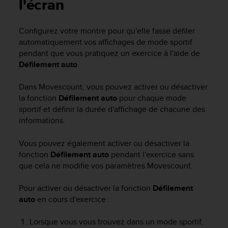
e
l'écran
s
i
Configurez votre montre pour qu'elle fasse défiler
t
automatiquement vos affichages de mode sportif
e
W
pendant que vous pratiquez un exercice à l'aide de
e
Défilement auto
.
b
a
Dans Movescount, vous pouvez activer ou désactiver
u
la fonction
Défilement auto
pour chaque mode
n
sportif et définir la durée d'affichage de chacune des
i
informations.
v
e
Vous pouvez également activer ou désactiver la
a
u
fonction
Défilement auto
pendant l'exercice sans
A
que cela ne modifie vos paramètres Movescount.
A
d
Pour activer ou désactiver la fonction
Défilement
e
auto
en cours d'exercice :
c
o
Lorsque vous vous trouvez dans un mode sportif,
n