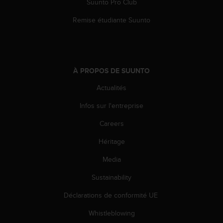
Suunto Pro Club
l
i
Remise étudiante Suunto
t
y
G
u
i
À PROPOS DE SUUNTO
d
e
Actualités
l
i
Infos sur l'entreprise
n
Careers
e
s
Héritage
,
W
Media
C
A
Sustainability
G
)
Déclarations de conformité UE
2
Whistleblowing
.