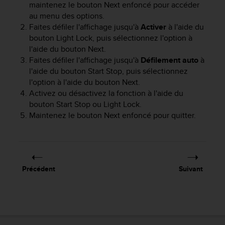
maintenez le bouton
Next
enfoncé pour accéder
f
au menu des options.
o
Faites défiler l'affichage jusqu'à
Activer
à l'aide du
r
m
bouton
Light Lock
, puis sélectionnez l'option à
i
l'aide du bouton
Next
.
t
Faites défiler l'affichage jusqu'à
Défilement auto
à
é
l'aide du bouton
Start Stop
, puis sélectionnez
a
l'option à l'aide du bouton
Next
.
u
Activez ou désactivez la fonction à l'aide du
x
bouton
Start Stop
ou
Light Lock
.
d
Maintenez le bouton
Next
enfoncé pour quitter.
i
r
e
c
t
i
Précédent
Suivant
v
e
s
d
'