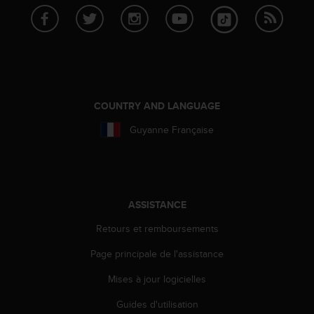
a
c
c
e
s
s
i
b
COUNTRY AND LANGUAGE
i
Guyanne Française
l
i
t
é
d
u
ASSISTANCE
c
o
Retours et remboursements
n
Page principale de l'assistance
t
e
Mises à jour logicielles
n
u
Guides d'utilisation
W