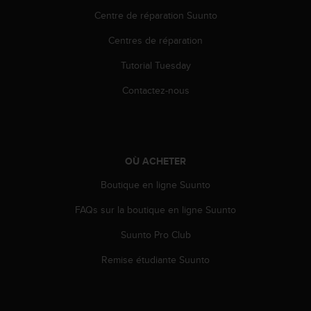
e
Centre de réparation Suunto
b
(
Centres de réparation
W
Tutorial Tuesday
e
b
Contactez-nous
C
o
n
t
e
OÙ ACHETER
n
t
Boutique en ligne Suunto
A
c
FAQs sur la boutique en ligne Suunto
c
e
Suunto Pro Club
s
Remise étudiante Suunto
s
i
b
i