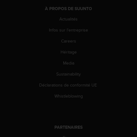
l
À PROPOS DE SUUNTO
i
t
Actualités
y
G
Infos sur l'entreprise
u
i
Careers
d
e
Héritage
l
Media
i
n
Sustainability
e
s
Déclarations de conformité UE
,
W
Whistleblowing
C
A
G
)
2
PARTENAIRES
.