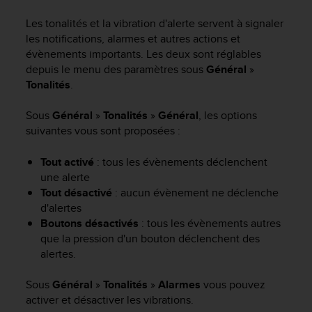
e
s
Les tonalités et la vibration d'alerte servent à signaler
i
les notifications, alarmes et autres actions et
t
évènements importants. Les deux sont réglables
e
depuis le menu des paramètres sous
Général
»
W
Tonalités
.
e
b
a
Sous
Général
»
Tonalités
»
Général
, les options
u
suivantes vous sont proposées :
n
i
Tout activé
: tous les évènements déclenchent
v
une alerte
e
Tout désactivé
: aucun évènement ne déclenche
a
d'alertes
u
Boutons désactivés
: tous les évènements autres
A
que la pression d'un bouton déclenchent des
A
d
alertes.
e
c
Sous
Général
»
Tonalités
»
Alarmes
vous pouvez
o
activer et désactiver les vibrations.
n