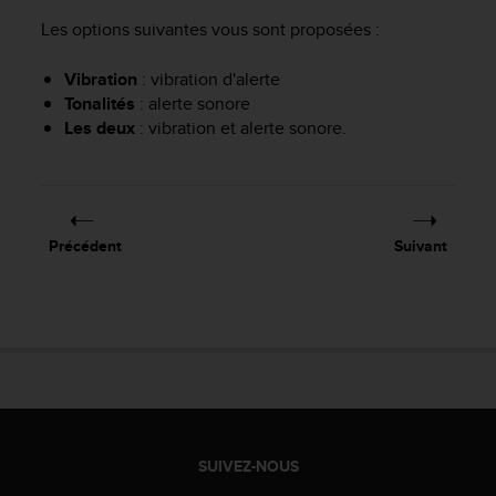
f
Les options suivantes vous sont proposées :
o
r
Vibration
: vibration d'alerte
m
Tonalités
: alerte sonore
i
t
Les deux
: vibration et alerte sonore.
é
a
u
x
d
Précédent
Suivant
i
r
e
c
t
i
v
e
s
d
SUIVEZ-NOUS
'