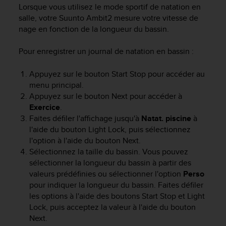
e
Lorsque vous utilisez le mode sportif de natation en
s
salle, votre
Suunto Ambit2
mesure votre vitesse de
i
nage en fonction de la longueur du bassin.
t
e
Pour enregistrer un journal de natation en bassin :
W
e
b
Appuyez sur le bouton
Start Stop
pour accéder au
a
menu principal.
u
Appuyez sur le bouton
Next
pour accéder à
n
Exercice
.
i
Faites défiler l'affichage jusqu'à
Natat. piscine
à
v
l'aide du bouton
Light Lock
, puis sélectionnez
e
l'option à l'aide du bouton
Next
.
a
Sélectionnez la taille du bassin. Vous pouvez
u
sélectionner la longueur du bassin à partir des
A
A
valeurs prédéfinies ou sélectionner l'option
Perso
d
pour indiquer la longueur du bassin. Faites défiler
e
les options à l'aide des boutons
Start Stop
et
Light
c
Lock
, puis acceptez la valeur à l'aide du bouton
o
Next
.
n