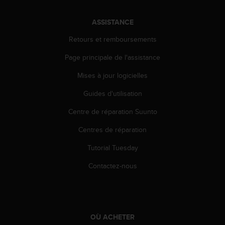
e
b
ASSISTANCE
(
W
Retours et remboursements
e
Page principale de l'assistance
b
C
Mises à jour logicielles
o
n
Guides d'utilisation
t
e
Centre de réparation Suunto
n
t
Centres de réparation
A
Tutorial Tuesday
c
c
Contactez-nous
e
s
s
i
b
OÙ ACHETER
i