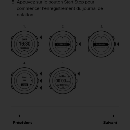
Appuyez sur le bouton
Start Stop
pour
f
commencer l'enregistrement du journal de
o
natation.
r
m
i
t
é
a
u
x
d
i
r
e
c
t
i
v
e
s
d
Précédent
Suivant
'