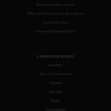
l
Boutique en ligne Suunto
i
t
FAQs sur la boutique en ligne Suunto
y
G
Suunto Pro Club
u
Remise étudiante Suunto
i
d
e
l
i
À PROPOS DE SUUNTO
n
e
Actualités
s
,
Infos sur l'entreprise
W
C
Careers
A
G
Héritage
)
Media
2
.
Sustainability