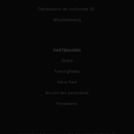
0
a
Déclarations de conformité UE
i
n
Whistleblowing
s
i
q
u
'
PARTENAIRES
à
a
Strava
s
TrainingPeaks
s
u
Value Pack
r
e
Accueil des partenaires
r
s
Partenaires
a
c
o
n
f