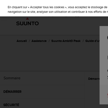
S
u
En cliquant sur « Accepter tous les cookies », vous acceptez le stockage de 
u
navigation sur le site, analyser son utilisation et contribuer à nos efforts d
n
t
o
s
'
e
Accueil
Assistance
Suunto Ambit3 Peak
Guide d'utilisati
n
g
a
g
e
à
a
Sommaire
Démarrer
C
m
e
n
DÉMARRER
e
r
c
SÉCURITÉ