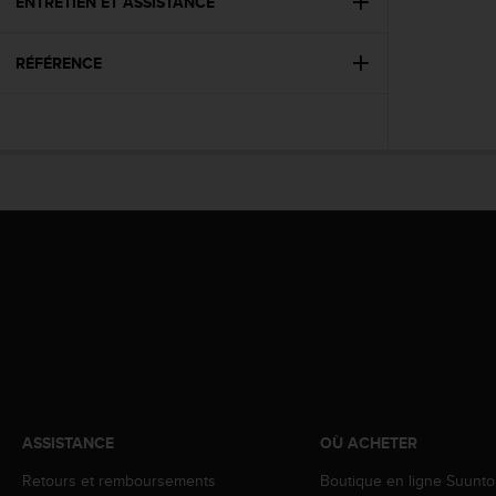
0
ENTRETIEN ET ASSISTANCE
a
i
RÉFÉRENCE
n
s
i
q
u
'
à
a
s
s
u
r
e
r
s
a
c
ASSISTANCE
OÙ ACHETER
o
n
Retours et remboursements
Boutique en ligne Suunto
f