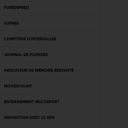
a
c
FUSEDSPEED
c
e
ICÔNES
s
s
i
COMPTEUR D'INTERVALLES
b
i
l
JOURNAL DE PLONGÉE
i
t
é
INDICATEUR DE MÉMOIRE RESTANTE
d
u
MOVESCOUNT
c
o
n
ENTRAÎNEMENT MULTISPORT
t
e
n
NAVIGATION AVEC LE GPS
u
W