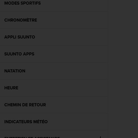
l
MODES SPORTIFS
i
t
CHRONOMÈTRE
y
G
u
APPLI SUUNTO
i
d
e
SUUNTO APPS
l
i
n
NATATION
e
s
HEURE
,
W
C
CHEMIN DE RETOUR
A
G
)
INDICATEURS MÉTÉO
2
.