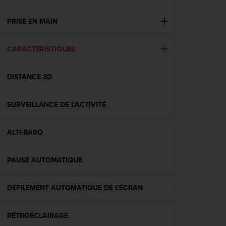
e
s
i
PRISE EN MAIN
t
e
CARACTÉRISTIQUES
W
e
b
DISTANCE 3D
a
u
n
SURVEILLANCE DE L'ACTIVITÉ
i
v
e
ALTI-BARO
a
u
PAUSE AUTOMATIQUE
A
A
d
DÉFILEMENT AUTOMATIQUE DE L'ÉCRAN
e
c
o
RÉTROÉCLAIRAGE
n