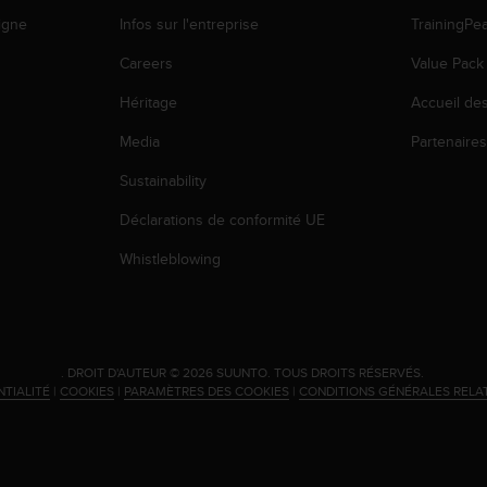
igne
Infos sur l'entreprise
TrainingPe
Careers
Value Pack
Héritage
Accueil de
Media
Partenaire
Sustainability
Déclarations de conformité UE
Whistleblowing
.
DROIT D'AUTEUR © 2026 SUUNTO.
TOUS DROITS RÉSERVÉS.
NTIALITÉ
|
COOKIES
|
PARAMÈTRES DES COOKIES
|
CONDITIONS GÉNÉRALES RELA