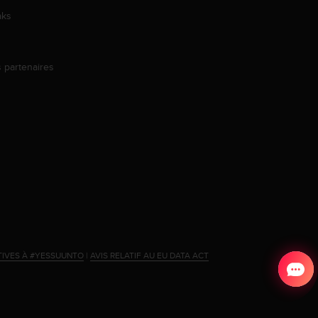
aks
s partenaires
s
TIVES À #YESSUUNTO
|
AVIS RELATIF AU EU DATA ACT