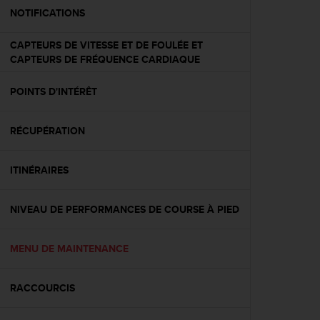
e
NOTIFICATIONS
b
(
CAPTEURS DE VITESSE ET DE FOULÉE ET
W
CAPTEURS DE FRÉQUENCE CARDIAQUE
e
b
POINTS D'INTÉRÊT
C
o
n
RÉCUPÉRATION
t
e
n
ITINÉRAIRES
t
A
NIVEAU DE PERFORMANCES DE COURSE À PIED
c
c
e
MENU DE MAINTENANCE
s
s
i
RACCOURCIS
b
i