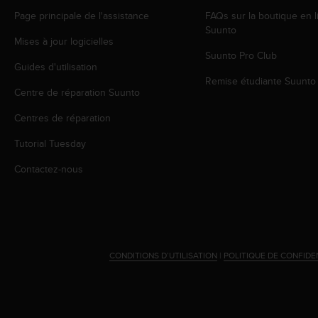
o
Page principale de l'assistance
FAQs sur la boutique en l
r
Suunto
m
Mises à jour logicielles
i
Suunto Pro Club
t
Guides d'utilisation
é
Remise étudiante Suunto
Centre de réparation Suunto
a
u
Centres de réparation
x
a
Tutorial Tuesday
u
t
Contactez-nous
r
e
s
n
o
r
CONDITIONS D’UTILISATION
|
POLITIQUE DE CONFIDE
m
e
s
d