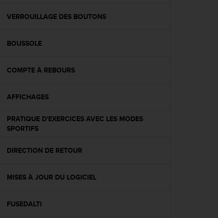
f
o
VERROUILLAGE DES BOUTONS
r
m
BOUSSOLE
i
t
é
COMPTE À REBOURS
a
u
x
AFFICHAGES
d
i
PRATIQUE D'EXERCICES AVEC LES MODES
r
SPORTIFS
e
c
DIRECTION DE RETOUR
t
i
v
MISES À JOUR DU LOGICIEL
e
s
d
FUSEDALTI
'